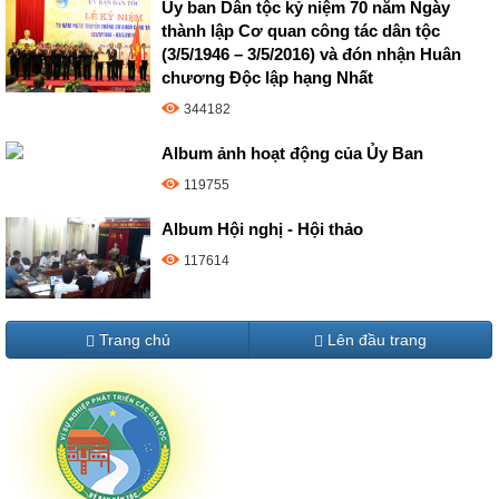
Ủy ban Dân tộc kỷ niệm 70 năm Ngày
thành lập Cơ quan công tác dân tộc
(3/5/1946 – 3/5/2016) và đón nhận Huân
chương Độc lập hạng Nhất
344182
Album ảnh hoạt động của Ủy Ban
119755
Album Hội nghị - Hội thảo
117614
Trang chủ
Lên đầu trang