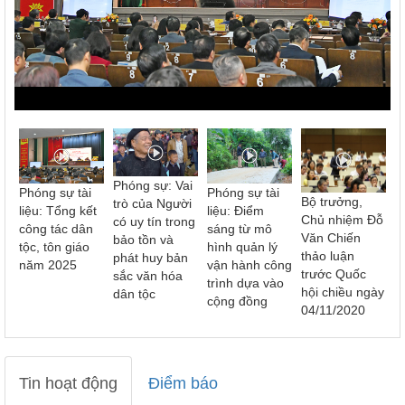
Phóng sự: Vai
Phóng sự tài
Phóng sự tài
Bộ trưởng,
trò của Người
liệu: Tổng kết
liệu: Điểm
Chủ nhiệm Đỗ
có uy tín trong
công tác dân
sáng từ mô
Văn Chiến
bảo tồn và
tộc, tôn giáo
hình quản lý
thảo luận
phát huy bản
năm 2025
vận hành công
trước Quốc
sắc văn hóa
trình dựa vào
hội chiều ngày
dân tộc
cộng đồng
04/11/2020
Tin hoạt động
Điểm báo