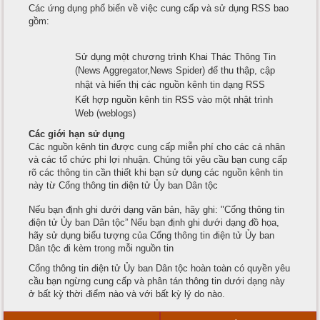
Các ứng dụng phổ biến về việc cung cấp và sử dụng RSS bao
gồm:
Sử dụng một chương trình Khai Thác Thông Tin
(News Aggregator,News Spider) để thu thập, cập
nhật và hiển thị các nguồn kênh tin dạng RSS
Kết hợp nguồn kênh tin RSS vào một nhật trình
Web (weblogs)
Các giới hạn sử dụng
Các nguồn kênh tin được cung cấp miễn phí cho các cá nhân
và các tổ chức phi lợi nhuận. Chúng tôi yêu cầu bạn cung cấp
rõ các thông tin cần thiết khi bạn sử dụng các nguồn kênh tin
này từ Cổng thông tin điện tử Ủy ban Dân tộc
Nếu bạn định ghi dưới dạng văn bản, hãy ghi: "Cổng thông tin
điện tử Ủy ban Dân tộc” Nếu bạn định ghi dưới dạng đồ họa,
hãy sử dụng biểu tượng của Cổng thông tin điện tử Ủy ban
Dân tộc đi kèm trong mỗi nguồn tin
Cổng thông tin điện tử Ủy ban Dân tộc hoàn toàn có quyền yêu
cầu bạn ngừng cung cấp và phân tán thông tin dưới dạng này
ở bất kỳ thời điểm nào và với bất kỳ lý do nào.