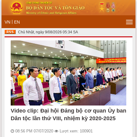
|
VN
EN
Tog
navi
Chủ Nhật, ngày 9/08/2026 05:34 SA
Video clip: Đại hội Đảng bộ cơ quan Ủy ban
Dân tộc lần thứ VIII, nhiệm kỳ 2020-2025
08:56 PM 07/07/2020
Lượt xem: 100901