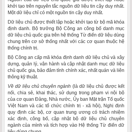
khởi tạo trên nguyên tắc nguồn dữ liệu tin cậy duy nhất.
Một dữ liệu chỉ có một nguồn tin cậy duy nhất.
Dữ liệu chủ được thiết lập hoặc khởi tạo từ bộ mã khóa
định danh. Bộ trưởng Bộ Công an công bố danh mục
dữ liệu chủ quốc gia trên hệ thống Từ điển dữ liệu dùng
chung trên cơ sở thống nhất với các cơ quan thuộc hệ
thống chính trị.
Bộ Công an cấp mã khóa định danh dữ liệu chủ và xây
dựng, quản lý, vận hành và cập nhật danh mục dữ liệu
chủ quốc gia, bảo đảm tính chính xác, nhất quán và liên
thông kỹ thuật.
Về dữ liệu chủ chuyên ngành
(là dữ liệu chủ được kết
nối, chia sẻ, khai thác, sử dụng trong phạm vi nội bộ
của cơ quan Đảng, Nhà nước, Ủy ban Mặt trận Tổ quốc
Việt Nam và các tổ chức chính trị - xã hội), Nghị định
quy định các bộ, cơ quan trung ương có trách nhiệm
xác định, công bố, cập nhật bộ dữ liệu chủ chuyên
ngành của mình và tích hợp vào Hệ thống Từ điển dữ
liệu dùng chung.