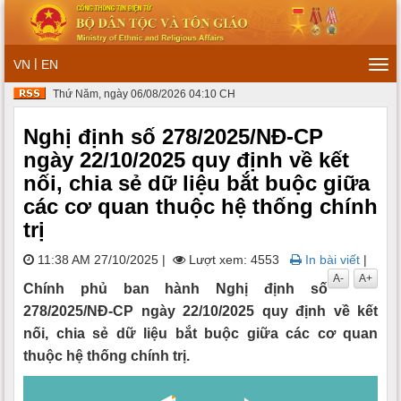
|
VN
EN
Tog
navi
Thứ Năm, ngày 06/08/2026 04:10 CH
Nghị định số 278/2025/NĐ-CP
ngày 22/10/2025 quy định về kết
nối, chia sẻ dữ liệu bắt buộc giữa
các cơ quan thuộc hệ thống chính
trị
11:38 AM 27/10/2025
|
Lượt xem: 4553
In bài viết
|
A-
A+
Chính phủ ban hành Nghị định số
278/2025/NĐ-CP ngày 22/10/2025 quy định về kết
nối, chia sẻ dữ liệu bắt buộc giữa các cơ quan
thuộc hệ thống chính trị.