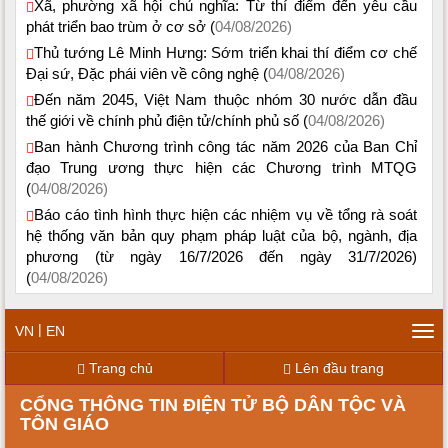
Xã, phường xã hội chủ nghĩa: Từ thí điểm đến yêu cầu
phát triển bao trùm ở cơ sở (
04/08/2026)
Thủ tướng Lê Minh Hưng: Sớm triển khai thí điểm cơ chế
Đại sứ, Đặc phái viên về công nghệ (
04/08/2026)
Đến năm 2045, Việt Nam thuộc nhóm 30 nước dẫn đầu
thế giới về chính phủ điện tử/chính phủ số (
04/08/2026)
Ban hành Chương trình công tác năm 2026 của Ban Chỉ
đạo Trung ương thực hiện các Chương trình MTQG
(
04/08/2026)
Báo cáo tình hình thực hiện các nhiệm vụ về tổng rà soát
hệ thống văn bản quy phạm pháp luật của bộ, ngành, địa
phương (từ ngày 16/7/2026 đến ngày 31/7/2026)
(
04/08/2026)
|
VN
EN
Tog
navi
Trang chủ
Lên đầu trang
CỔNG THÔNG TIN ĐIỆN TỬ BỘ DÂN TỘC VÀ
TÔN GIÁO