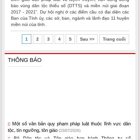
bào vùng dân tộc thiểu số (DTTS) và miền núi giai đoạn
2017 - 2021”. Dự hội nghị ở các điểm cầu có đại diện các
Ban của Tỉnh ủy, các sở, ban, ngành và lãnh đạo 11 huyện
miền núi của tỉnh.
1
2
3
4
5
Sau >>
Trang cuối
THÔNG BÁO
Một số văn bản quy phạm pháp luật thuộc lĩnh vực dân
tộc, tín ngưỡng, tôn giáo
(15/07/2026)
Bộ Dân tộc và Tôn giáo ban hành Thông tư số
02/2026/TT-BDTTG
(10/06/2026)