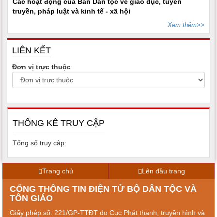
Các hoạt động của Ban Dân tộc về giáo dục, tuyên
truyền, pháp luật và kinh tế - xã hội
Xem thêm>>
LIÊN KẾT
Đơn vị trực thuộc
THỐNG KÊ TRUY CẬP
Tổng số truy cập:
Trang chủ
Lên đầu trang
CỔNG THÔNG TIN ĐIỆN TỬ BỘ DÂN TỘC VÀ
TÔN GIÁO
Giấy phép số: 221/GP-TTĐT do Cục Phát thanh, truyền hình và