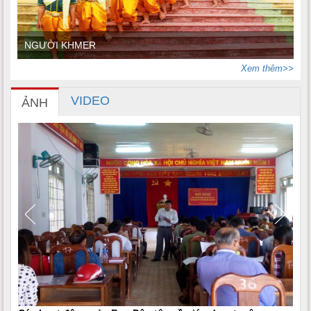
NGƯỜI KHMER
Xem thêm>>
VIDEO
ẢNH