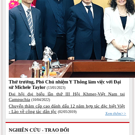
Thứ trưởng, Phó Chủ nhiệm Y Thông làm việc với Đại
sứ Michele Taylor
(13/01/2023)
Đại hội đại biểu lần thứ III Hội Khmer-Việt Nam tại
Campuchia
(10/04/2022)
Chuyến thăm cấp cao đánh dấu 12 năm hợp tác đặc biệt Việt
- Lào về công tác dân tộc
(02/05/2019)
Xem thêm>>
NGHIÊN CỨU - TRAO ĐỔI