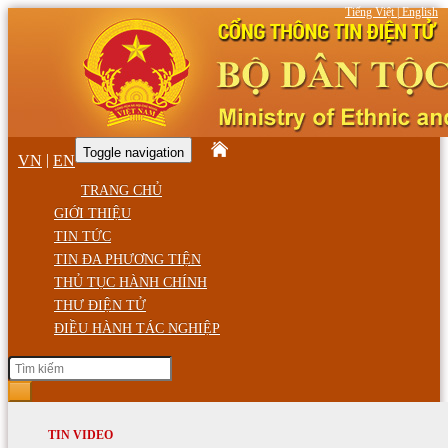
Tiếng Việt
|
English
Toggle navigation
|
VN
EN
TRANG CHỦ
GIỚI THIỆU
TIN TỨC
TIN ĐA PHƯƠNG TIỆN
THỦ TỤC HÀNH CHÍNH
THƯ ĐIỆN TỬ
ĐIỀU HÀNH TÁC NGHIỆP
Thứ Bảy, ngày 08/08/2026 03:36 CH
GIỚI THIỆU
TIN HOẠT ĐỘNG
TIN VIDEO