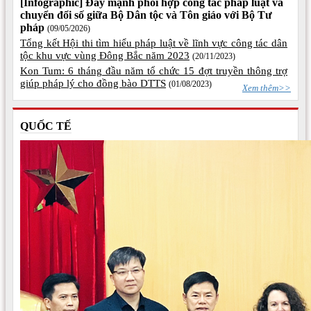
[Infographic] Đẩy mạnh phối hợp công tác pháp luật và
chuyển đổi số giữa Bộ Dân tộc và Tôn giáo với Bộ Tư
pháp
(09/05/2026)
Tổng kết Hội thi tìm hiểu pháp luật về lĩnh vực công tác dân
tộc khu vực vùng Đông Bắc năm 2023
(20/11/2023)
Kon Tum: 6 tháng đầu năm tổ chức 15 đợt truyền thông trợ
giúp pháp lý cho đồng bào DTTS
(01/08/2023)
Xem thêm>>
QUỐC TẾ