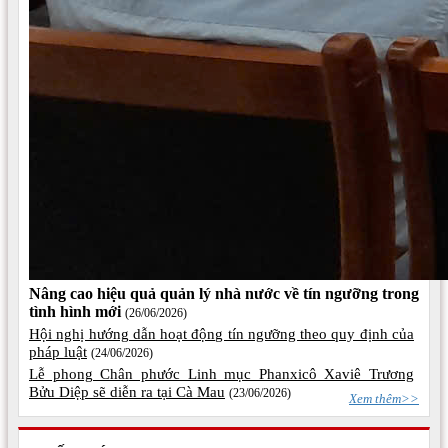
Nâng cao hiệu quả quản lý nhà nước về tín ngưỡng trong
tình hình mới
(26/06/2026)
Hội nghị hướng dẫn hoạt động tín ngưỡng theo quy định của
pháp luật
(24/06/2026)
Lễ phong Chân phước Linh mục Phanxicô Xaviê Trương
Bửu Diệp sẽ diễn ra tại Cà Mau
(23/06/2026)
Xem thêm>>