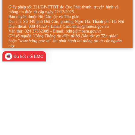
Giấy phép số: 221/GP-TTĐT do Cục Phát thanh, truyền hình và
thông tin điện tử cấp ngày 22/12/2025
Bản quyền thuộc Bộ Dân tộc và Tôn giáo
Địa chỉ: Số 349 phố Đội Cấn, phường Ngọc Hà, Thành phố Hà Nội
Điện thoại: 080 44329 - Email: banbientap@moera.gov.vn
Văn thư: 024 37332009 - Email: bdttg@moera.gov.vn
Ghi rõ nguồn "Cổng Thông tin điện tử bộ Dân tộc và Tôn giáo"
hoặc "www.bdttg.gov.vn" khi phát hành lại thông tin từ các nguồn
này.
Đã kết nối EMC