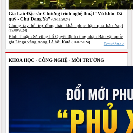
Gia Lai: Đặc sắc Chương trình nghệ thuật “Vũ khúc Dã
quỳ - Chư Đang Ya”
(09/11/2024)
Chung tay hỗ trợ đồng bào khắc phục hậu quả bão Yagi
(19/09/2024)
Bình Thuận: Sẽ công bố Quyết định công nhận Bảo vật quốc
gia Linga vàng trong Lễ hội Katê
(01/07/2024)
Xem thêm>>
KHOA HỌC - CÔNG NGHỆ - MÔI TRƯỜNG