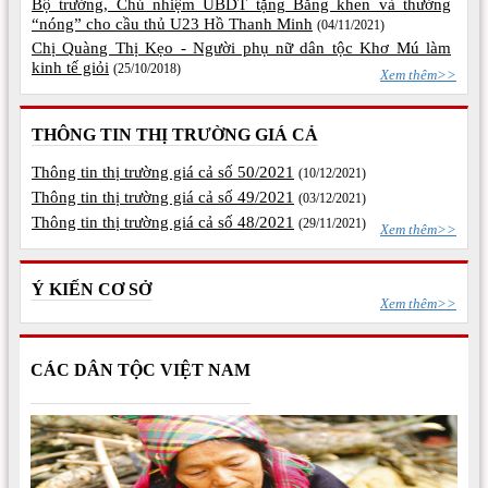
Bộ trưởng, Chủ nhiệm UBDT tặng Bằng khen và thưởng
“nóng” cho cầu thủ U23 Hồ Thanh Minh
(04/11/2021)
Chị Quàng Thị Kẹo - Người phụ nữ dân tộc Khơ Mú làm
kinh tế giỏi
(25/10/2018)
Xem thêm>>
THÔNG TIN THỊ TRƯỜNG GIÁ CẢ
Thông tin thị trường giá cả số 50/2021
(10/12/2021)
Thông tin thị trường giá cả số 49/2021
(03/12/2021)
Thông tin thị trường giá cả số 48/2021
(29/11/2021)
Xem thêm>>
Ý KIẾN CƠ SỞ
Xem thêm>>
CÁC DÂN TỘC VIỆT NAM