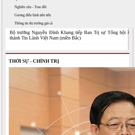
Nhân dân và quyền tự do tín ngưỡng, tôn giáo”
Nghiên cứu - Trao đổi
Hội thảo lấy ý kiến các ban, bộ, ngành góp ý vào hồ sơ dự
Gương điển hình tiên tiến
thảo nghị định quy định chi tiết một số điều và biện pháp tổ
Thông tin thị trường giá cả
chức, hướng dẫn thi hành Luật Tín ngưỡng, tôn giáo
Bộ trưởng Nguyễn Đình Khang tiếp Ban Trị sự Tổng hội Hội
thánh Tin Lành Việt Nam (miền Bắc)
THỜI SỰ - CHÍNH TRỊ