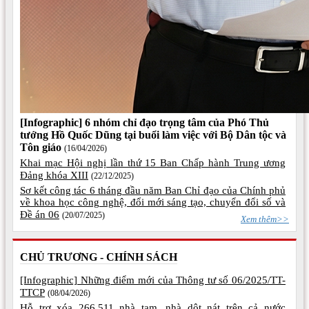
[Infographic] 6 nhóm chỉ đạo trọng tâm của Phó Thủ
tướng Hồ Quốc Dũng tại buổi làm việc với Bộ Dân tộc và
Tôn giáo
(16/04/2026)
Khai mạc Hội nghị lần thứ 15 Ban Chấp hành Trung ương
Đảng khóa XIII
(22/12/2025)
Sơ kết công tác 6 tháng đầu năm Ban Chỉ đạo của Chính phủ
về khoa học công nghệ, đổi mới sáng tạo, chuyển đổi số và
Đề án 06
(20/07/2025)
Xem thêm>>
CHỦ TRƯƠNG - CHÍNH SÁCH
[Infographic] Những điểm mới của Thông tư số 06/2025/TT-
TTCP
(08/04/2026)
Hỗ trợ xóa 266.511 nhà tạm, nhà dột nát trên cả nước