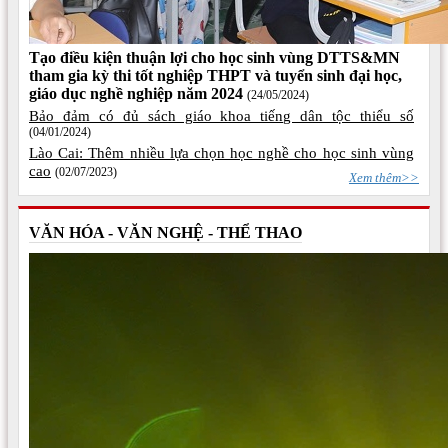
Tạo điều kiện thuận lợi cho học sinh vùng DTTS&MN
tham gia kỳ thi tốt nghiệp THPT và tuyển sinh đại học,
giáo dục nghề nghiệp năm 2024
(24/05/2024)
Bảo đảm có đủ sách giáo khoa tiếng dân tộc thiểu số
(04/01/2024)
Lào Cai: Thêm nhiều lựa chọn học nghề cho học sinh vùng
cao
(02/07/2023)
Xem thêm>>
VĂN HÓA - VĂN NGHỆ - THỂ THAO