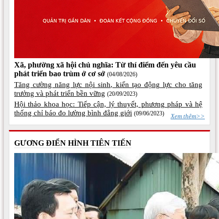
Xã, phường xã hội chủ nghĩa: Từ thí điểm đến yêu cầu
phát triển bao trùm ở cơ sở
(04/08/2026)
Tăng cường năng lực nội sinh, kiến tạo động lực cho tăng
trưởng và phát triển bền vững
(20/09/2023)
Hội thảo khoa học: Tiếp cận, lý thuyết, phương pháp và hệ
thống chỉ báo đo lường bình đẳng giới
(09/06/2023)
Xem thêm>>
GƯƠNG ĐIỂN HÌNH TIÊN TIẾN