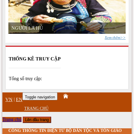
NGƯỜI LA HỦ
Xem thêm>>
THỐNG KÊ TRUY CẬP
Tổng số truy cập:
Toggle navigation
|
VN
EN
TRANG CHỦ
Trang chủ
Lên đầu trang
CỔNG THÔNG TIN ĐIỆN TỬ BỘ DÂN TỘC VÀ TÔN GIÁO