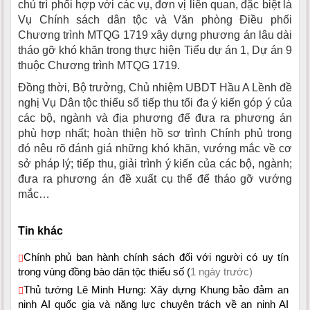
chủ trì phối hợp với các vụ, đơn vị liên quan, đặc biệt là
Vụ Chính sách dân tộc và Văn phòng Điều phối
Chương trình MTQG 1719 xây dựng phương án lâu dài
tháo gỡ khó khăn trong thực hiện Tiểu dự án 1, Dự án 9
thuộc Chương trình MTQG 1719.
Đồng thời, Bộ trưởng, Chủ nhiệm UBDT Hầu A Lềnh đề
nghị Vụ Dân tộc thiểu số tiếp thu tối đa ý kiến góp ý của
các bộ, ngành và địa phương để đưa ra phương án
phù hợp nhất; hoàn thiện hồ sơ trình Chính phủ trong
đó nêu rõ đánh giá những khó khăn, vướng mắc về cơ
sở pháp lý; tiếp thu, giải trình ý kiến của các bộ, ngành;
đưa ra phương án đề xuất cụ thể để tháo gỡ vướng
mắc…
Tin khác
Chính phủ ban hành chính sách đối với người có uy tín
trong vùng đồng bào dân tộc thiểu số (
1 ngày trước)
Thủ tướng Lê Minh Hưng: Xây dựng Khung bảo đảm an
ninh AI quốc gia và năng lực chuyên trách về an ninh AI