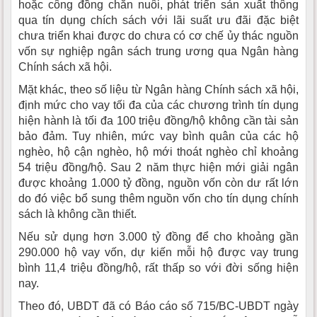
hoặc công đồng chăn nuôi, phát triển sản xuất thông
qua tín dụng chích sách với lãi suất ưu đãi đặc biệt
chưa triển khai được do chưa có cơ chế ủy thác nguồn
vốn sự nghiệp ngân sách trung ương qua Ngân hàng
Chính sách xã hội.
Mặt khác, theo số liệu từ Ngân hàng Chính sách xã hội,
định mức cho vay tối đa của các chương trình tín dụng
hiện hành là tối đa 100 triệu đồng/hộ không cần tài sản
bảo đảm. Tuy nhiên, mức vay bình quân của các hộ
nghèo, hộ cận nghèo, hộ mới thoát nghèo chỉ khoảng
54 triệu đồng/hộ. Sau 2 năm thực hiện mới giải ngân
được khoảng 1.000 tỷ đồng, nguồn vốn còn dư rất lớn
do đó việc bổ sung thêm nguồn vốn cho tín dụng chính
sách là không cần thiết.
Nếu sử dụng hơn 3.000 tỷ đồng để cho khoảng gần
290.000 hộ vay vốn, dự kiến mỗi hộ được vay trung
bình 11,4 triệu đồng/hộ, rất thấp so với đời sống hiện
nay.
Theo đó, UBDT đã có Báo cáo số 715/BC-UBDT ngày