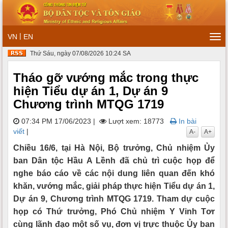
|
VN
EN
Tog
navi
Thứ Sáu, ngày 07/08/2026 10:24 SA
Tháo gỡ vướng mắc trong thực
hiện Tiểu dự án 1, Dự án 9
Chương trình MTQG 1719
07:34 PM 17/06/2023
|
Lượt xem: 18773
In bài
viết
|
A-
A+
Chiều 16/6, tại Hà Nội, Bộ trưởng, Chủ nhiệm Ủy
ban Dân tộc Hầu A Lềnh đã chủ trì cuộc họp để
nghe báo cáo về các nội dung liên quan đến khó
khăn, vướng mắc, giải pháp thực hiện Tiểu dự án 1,
Dự án 9, Chương trình MTQG 1719. Tham dự cuộc
họp có Thứ trưởng, Phó Chủ nhiệm Y Vinh Tơr
cùng lãnh đạo một số vụ, đơn vị trực thuộc Ủy ban