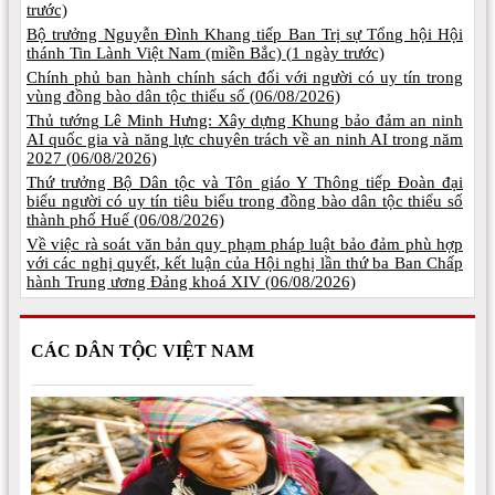
trước)
Bộ trưởng Nguyễn Đình Khang tiếp Ban Trị sự Tổng hội Hội
thánh Tin Lành Việt Nam (miền Bắc) (
1 ngày trước)
Chính phủ ban hành chính sách đối với người có uy tín trong
vùng đồng bào dân tộc thiểu số (
06/08/2026)
Thủ tướng Lê Minh Hưng: Xây dựng Khung bảo đảm an ninh
AI quốc gia và năng lực chuyên trách về an ninh AI trong năm
2027 (
06/08/2026)
Thứ trưởng Bộ Dân tộc và Tôn giáo Y Thông tiếp Đoàn đại
biểu người có uy tín tiêu biểu trong đồng bào dân tộc thiểu số
thành phố Huế (
06/08/2026)
Về việc rà soát văn bản quy phạm pháp luật bảo đảm phù hợp
với các nghị quyết, kết luận của Hội nghị lần thứ ba Ban Chấp
hành Trung ương Đảng khoá XIV (
06/08/2026)
CÁC DÂN TỘC VIỆT NAM