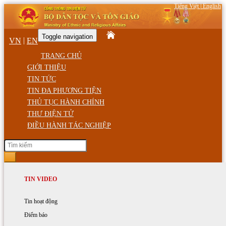
Tiếng Việt
|
English
Toggle navigation
|
VN
EN
TRANG CHỦ
GIỚI THIỆU
TIN TỨC
TIN ĐA PHƯƠNG TIỆN
THỦ TỤC HÀNH CHÍNH
THƯ ĐIỆN TỬ
ĐIỀU HÀNH TÁC NGHIỆP
Thứ Bảy, ngày 08/08/2026 07:08 SA
GIỚI THIỆU
TIN HOẠT ĐỘNG
TIN VIDEO
Trang chủ
Phòng, chống dịch Covid-19
Chức năng, nhiệm vụ
Hoạt động của Bộ trưởng
Tin hoạt động
Thông tin - Tuyên truyền
Cơ cấu tổ chức
Hoạt động của Bộ Dân tộc và Tôn giáo
Điểm báo