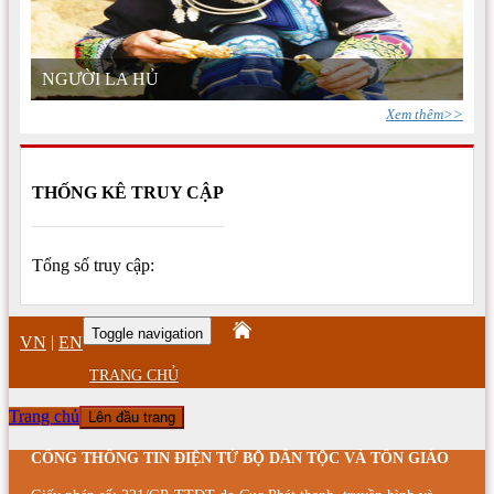
NGƯỜI LA HỦ
Xem thêm>>
THỐNG KÊ TRUY CẬP
Tổng số truy cập:
Toggle navigation
|
VN
EN
TRANG CHỦ
Trang chủ
Lên đầu trang
CỔNG THÔNG TIN ĐIỆN TỬ BỘ DÂN TỘC VÀ TÔN GIÁO