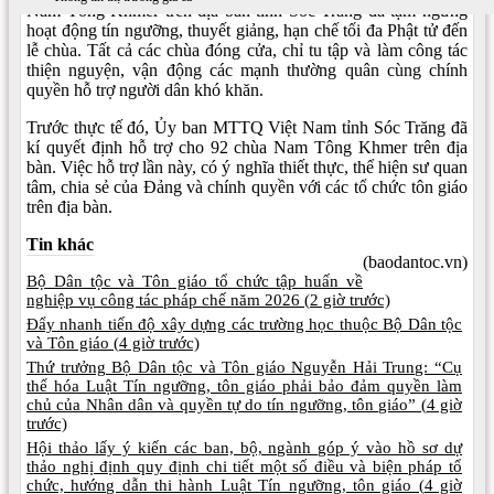
Nam Tông Khmer trên địa bàn tỉnh Sóc Trăng đã tạm ngưng
hoạt động tín ngưỡng, thuyết giảng, hạn chế tối đa Phật tử đến
lễ chùa. Tất cả các chùa đóng cửa, chỉ tu tập và làm công tác
thiện nguyện, vận động các mạnh thường quân cùng chính
quyền hỗ trợ người dân khó khăn.
Trước thực tế đó, Ủy ban MTTQ Việt Nam tỉnh Sóc Trăng đã
kí quyết định hỗ trợ cho 92 chùa Nam Tông Khmer trên địa
bàn. Việc hỗ trợ lần này, có ý nghĩa thiết thực, thể hiện sư quan
tâm, chia sẻ của Đảng và chính quyền với các tổ chức tôn giáo
trên địa bàn.
Tin khác
(baodantoc.vn)
Bộ Dân tộc và Tôn giáo tổ chức tập huấn về
nghiệp vụ công tác pháp chế năm 2026 (
2 giờ trước)
Đẩy nhanh tiến độ xây dựng các trường học thuộc Bộ Dân tộc
và Tôn giáo (
4 giờ trước)
Thứ trưởng Bộ Dân tộc và Tôn giáo Nguyễn Hải Trung: “Cụ
thể hóa Luật Tín ngưỡng, tôn giáo phải bảo đảm quyền làm
chủ của Nhân dân và quyền tự do tín ngưỡng, tôn giáo” (
4 giờ
trước)
Hội thảo lấy ý kiến các ban, bộ, ngành góp ý vào hồ sơ dự
thảo nghị định quy định chi tiết một số điều và biện pháp tổ
chức, hướng dẫn thi hành Luật Tín ngưỡng, tôn giáo (
4 giờ