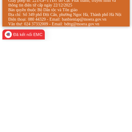
Giấy phép số: 221/GP-TTĐT do Cục Phát thanh, truyền hình và
thông tin điện tử cấp ngày 22/12/2025
Bản quyền thuộc Bộ Dân tộc và Tôn giáo
Địa chỉ: Số 349 phố Đội Cấn, phường Ngọc Hà, Thành phố Hà Nội
Điện thoại: 080 44329 - Email: banbientap@moera.gov.vn
Văn thư: 024 37332009 - Email: bdttg@moera.gov.vn
Đã kết nối EMC