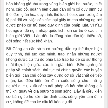
hôn không giá thú trong vùng biên giới hai nước, thiết
nghĩ, các bộ, ngành liên quan cần sớm có quy định cụ
thể, đơn giản hóa quy trình, thủ tục, hồ sơ; xem xét giảm
lệ phí đối với việc cấp các loại giấy tờ cho những người
được phép cư trú theo quy định của pháp luật. Vì hầu
hết người đề nghị nhập quốc tịch, xin cư trú ở các tỉnh
biên giới Việt - Lào đều là đồng bào dân tộc thiểu số,
đời sống hết sức khó khăn.
Bộ Công an cần sớm có hướng dẫn cụ thể thực hiện
quy trình, thủ tục xác minh, trao, nhận những người
không được cư trú do phía Lào trao trả để có sự thống
nhất thực hiện giữa các tỉnh giáp biên. Bên cạnh giải
pháp về chính sách, thủ tục thì chính quyền các huyện
biên giới cần chủ động xây dựng cơ sở vật chất để tiếp
nhận, tạo điều kiện ổn định cuộc sống cho những
người di cư, xuất cảnh trái phép và kết hôn không giá
thú khi quay về địa phương sinh sống. Đây là điều kiện
cơ bản giúp họ sớm ổn định cuộc sống, yên tâm định
cư, không để cho kẻ xấu lôi kéo, dụ dỗ.