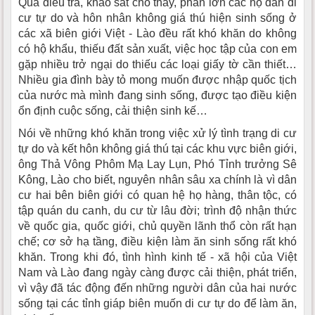
Qua điều tra, khảo sát cho thấy, phần lớn các hộ dân di
cư tự do và hôn nhân không giá thú hiện sinh sống ở
các xã biên giới Việt - Lào đều rất khó khăn do không
có hộ khẩu, thiếu đất sản xuất, việc học tập của con em
gặp nhiều trở ngại do thiếu các loại giấy tờ cần thiết…
Nhiều gia đình bày tỏ mong muốn được nhập quốc tịch
của nước mà mình đang sinh sống, được tạo điều kiện
ổn định cuộc sống, cải thiện sinh kế…
Nói về những khó khăn trong việc xử lý tình trạng di cư
tự do và kết hôn không giá thú tại các khu vực biên giới,
ông Thả Vông Phôm Mạ Lay Lụn, Phó Tỉnh trưởng Sê
Kông, Lào cho biết, nguyên nhân sâu xa chính là vì dân
cư hai bên biên giới có quan hệ họ hàng, thân tộc, có
tập quán du canh, du cư từ lâu đời; trình độ nhận thức
về quốc gia, quốc giới, chủ quyền lãnh thổ còn rất hạn
chế; cơ sở hạ tầng, điều kiện làm ăn sinh sống rất khó
khăn. Trong khi đó, tình hình kinh tế - xã hội của Việt
Nam và Lào đang ngày càng được cải thiện, phát triển,
vì vậy đã tác động đến những người dân của hai nước
sống tại các tỉnh giáp biên muốn di cư tự do để làm ăn,