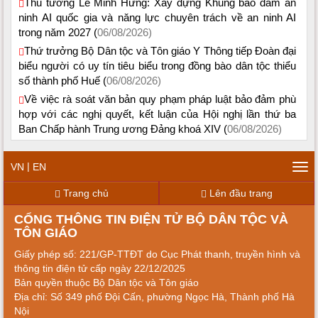
Thủ tướng Lê Minh Hưng: Xây dựng Khung bảo đảm an
ninh AI quốc gia và năng lực chuyên trách về an ninh AI
trong năm 2027 (
06/08/2026)
Thứ trưởng Bộ Dân tộc và Tôn giáo Y Thông tiếp Đoàn đại
biểu người có uy tín tiêu biểu trong đồng bào dân tộc thiểu
số thành phố Huế (
06/08/2026)
Về việc rà soát văn bản quy phạm pháp luật bảo đảm phù
hợp với các nghị quyết, kết luận của Hội nghị lần thứ ba
Ban Chấp hành Trung ương Đảng khoá XIV (
06/08/2026)
|
VN
EN
Tog
navi
Trang chủ
Lên đầu trang
CỔNG THÔNG TIN ĐIỆN TỬ BỘ DÂN TỘC VÀ
TÔN GIÁO
Giấy phép số: 221/GP-TTĐT do Cục Phát thanh, truyền hình và
thông tin điện tử cấp ngày 22/12/2025
Bản quyền thuộc Bộ Dân tộc và Tôn giáo
Địa chỉ: Số 349 phố Đội Cấn, phường Ngọc Hà, Thành phố Hà
Nội