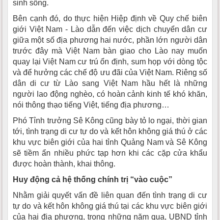
sinh sống.
Bên cạnh đó, do thực hiện Hiệp định về Quy chế biên
giới Việt Nam - Lào dẫn đến việc dịch chuyển dân cư
giữa một số địa phương hai nước, phần lớn người dân
trước đây mà Việt Nam bàn giao cho Lào nay muốn
quay lại Việt Nam cư trú ổn định, sum họp với dòng tộc
và để hưởng các chế độ ưu đãi của Việt Nam. Riêng số
dân di cư từ Lào sang Việt Nam hầu hết là những
người lao động nghèo, có hoàn cảnh kinh tế khó khăn,
nói thông thạo tiếng Việt, tiếng địa phương…
Phó Tỉnh trưởng Sê Kông cũng bày tỏ lo ngại, thời gian
tới, tình trạng di cư tự do và kết hôn không giá thú ở các
khu vực biên giới của hai tỉnh Quảng Nam và Sê Kông
sẽ tiềm ẩn nhiều phức tạp hơn khi các cặp cửa khẩu
được hoàn thành, khai thông.
Huy động cả hệ thống chính trị “vào cuộc”
Nhằm giải quyết vấn đề liên quan đến tình trạng di cư
tự do và kết hôn không giá thú tại các khu vực biên giới
của hai địa phương, trong những năm qua, UBND tỉnh