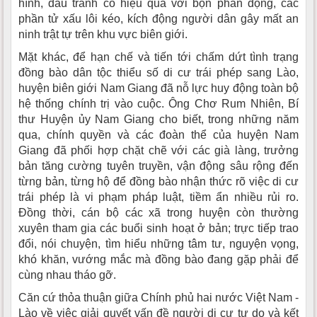
hình, đấu tranh có hiệu quả với bọn phản động, các
phần tử xấu lôi kéo, kích động người dân gây mất an
ninh trật tự trên khu vực biên giới.
Mặt khác, để hạn chế và tiến tới chấm dứt tình trạng
đồng bào dân tộc thiểu số di cư trái phép sang Lào,
huyện biên giới Nam Giang đã nỗ lực huy động toàn bộ
hệ thống chính trị vào cuộc. Ông Chơ Rum Nhiên, Bí
thư Huyện ủy Nam Giang cho biết, trong những năm
qua, chính quyền và các đoàn thể của huyện Nam
Giang đã phối hợp chặt chẽ với các già làng, trưởng
bản tăng cường tuyên truyền, vận động sâu rộng đến
từng bản, từng hộ để đồng bào nhận thức rõ việc di cư
trái phép là vi phạm pháp luật, tiềm ẩn nhiều rủi ro.
Đồng thời, cán bộ các xã trong huyện còn thường
xuyên tham gia các buổi sinh hoạt ở bản; trực tiếp trao
đổi, nói chuyện, tìm hiểu những tâm tư, nguyện vọng,
khó khăn, vướng mắc mà đồng bào đang gặp phải để
cùng nhau tháo gỡ.
Căn cứ thỏa thuận giữa Chính phủ hai nước Việt Nam -
Lào về việc giải quyết vấn đề người di cư tự do và kết