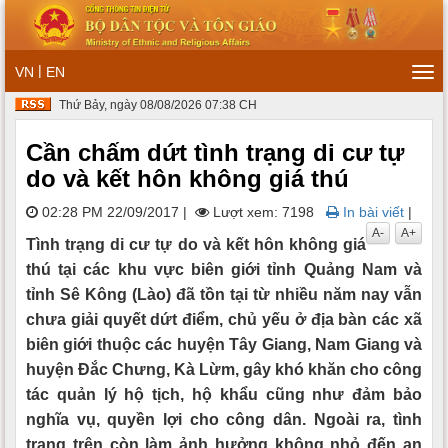
|
VN
EN
Tog
navi
Thứ Bảy, ngày 08/08/2026 07:38 CH
Cần chấm dứt tình trạng di cư tự
do và kết hôn không giá thú
02:28 PM 22/09/2017
|
Lượt xem: 7198
In bài viết
|
A-
A+
Tình trạng di cư tự do và kết hôn không giá
thú tại các khu vực biên giới tỉnh Quảng Nam và
tỉnh Sê Kông (Lào) đã tồn tại từ nhiều năm nay vẫn
chưa giải quyết dứt điểm, chủ yếu ở địa bàn các xã
biên giới thuộc các huyện Tây Giang, Nam Giang và
huyện Đắc Chưng, Kà Lừm, gây khó khăn cho công
tác quản lý hộ tịch, hộ khẩu cũng như đảm bảo
nghĩa vụ, quyền lợi cho công dân. Ngoài ra, tình
trạng trên còn làm ảnh hưởng không nhỏ đến an