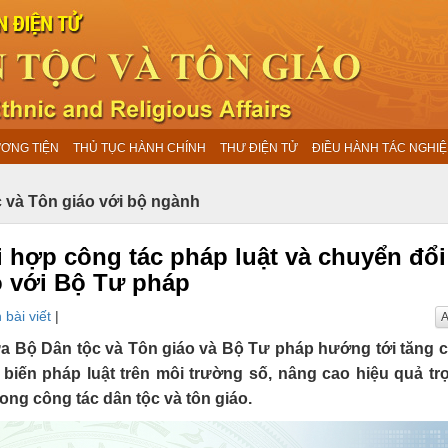
ƯƠNG TIỆN
THỦ TỤC HÀNH CHÍNH
THƯ ĐIỆN TỬ
ĐIỀU HÀNH TÁC NGHIỆ
 và Tôn giáo với bộ ngành
 hợp công tác pháp luật và chuyển đổi
o với Bộ Tư pháp
 bài viết
|
A
a Bộ Dân tộc và Tôn giáo và Bộ Tư pháp hướng tới tăng
biến pháp luật trên môi trường số, nâng cao hiệu quả tr
rong công tác dân tộc và tôn giáo.