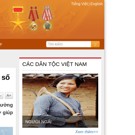
Tiếng Việt
|
English
P
CÁC DÂN TỘC VIỆT NAM
 số
-
A+
 cường
ợ giúp
NGƯỜI NGÁI
Xem thêm>>