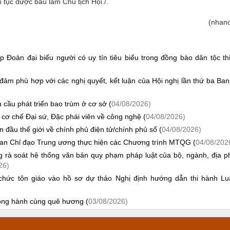
tục được bầu làm Chủ tịch Hội./.
(nhand
 Đoàn đại biểu người có uy tín tiêu biểu trong đồng bào dân tộc th
đảm phù hợp với các nghị quyết, kết luận của Hội nghị lần thứ ba Ba
 cầu phát triển bao trùm ở cơ sở (
04/08/2026)
 cơ chế Đại sứ, Đặc phái viên về công nghệ (
04/08/2026)
ầu thế giới về chính phủ điện tử/chính phủ số (
04/08/2026)
an Chỉ đạo Trung ương thực hiện các Chương trình MTQG (
04/08/202
ng rà soát hệ thống văn bản quy phạm pháp luật của bộ, ngành, địa 
26)
ổ chức tôn giáo vào hồ sơ dự thảo Nghị định hướng dẫn thi hành Lu
đồng hành cùng quê hương (
03/08/2026)