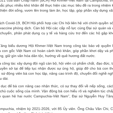
021 của Ban Chấp hành (BCH) Hội Khmer-Việt Nam tại Campuchia, th
khắc phục nhiều khó khăn để thực hiện các mục tiêu đề ra trong nhiệm 
hiện đời sống, vươn lên trong làm ăn, học tập, góp phần xây dựng xã
ịch Covid-19, BCH Hội phối hợp các Chi hội liên hệ với chính quyền sở 
vaccine phòng dịch. Cán bộ Hội các cấp nỗ lực cùng Đại sứ quán và 
 chuyển, phân phát dụng cụ y tế và hàng cứu trợ đến các hộ gặp k
 Tăng biểu dương Hội Khmer-Việt Nam trong công tác bảo vệ quyền 
bà con gốc Việt Nam có hoàn cảnh khó khăn, góp phần khơi dậy và p
ng, giữ gìn văn hóa dân tộc, hướng về quê hương đất nước.
 công tác xây dựng đội ngũ cán bộ, hội viên có phẩm chất, đạo đức, 
uyền sở tại để tiếp tục nhận được sự ủng hộ, giúp đỡ cho bà con th
 sứ động viên bà con học tập, nâng cao trình độ, chuyển đổi nghề ng
u dài.
o dục để bà con nâng cao nhận thức, có sự thay đổi về nếp sống, các
 chủ cuộc sống của mình. Vận động bà con hiểu rõ và nghiêm túc ch
ắp quan hệ hai nước Campuchia-Việt Nam”, Đại sứ Nguyễn Huy Tăn
mpuchia, nhiệm kỳ 2021-2026, với 85 Ủy viên. Ông Châu Văn Chi, C