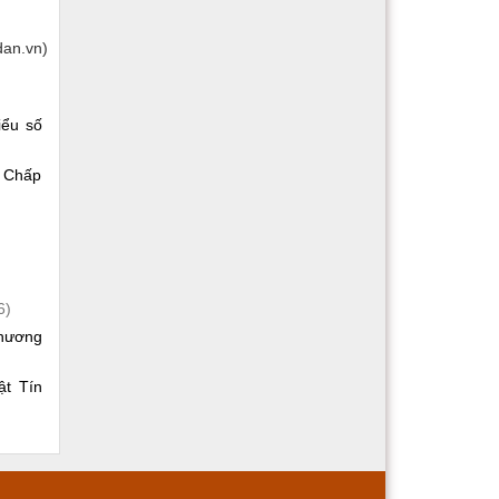
an.vn)
iểu số
n Chấp
6)
phương
ật Tín