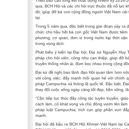
Theo báo cáo tổng kết hoạt động nhiệm kỳ 2016-2
qua, BCH Hội và các chi hội trực thuộc đã nỗ lực 
đó, giúp đỡ bà con cộng đồng người Việt Nam cải t
tại.
Trong 5 năm qua, đặc biệt trong giai đoạn xảy ra d
chức cho hầu hết bà con gốc Việt Nam được tiêm 
phương, cơ quan, đơn vị trong nước kịp thời vận
trong vùng dịch.
Phát biểu ý kiến tại Đại hội, Đại sứ Nguyễn Huy
pháp cho hội viên, cũng như can thiệp, giúp đỡ 
truyền thống nhân ái, đùm bọc nhau trong cộng đồ
Đại sứ đề nghị ban lãnh đạo Hội quan tâm hơn nữa
với công việc; đẩy mạnh mối quan hệ với chính q
pháp Campuchia và thông lệ quốc tế. Đặc biệt, Đại
thay đổi cuộc sống ngày càng tốt đẹp, bền vững, lâ
“Cần tiếp tục thúc đẩy công tác tuyên truyền, giá
cách làm, có khát vọng và chủ động vươn lên làm
pháp luật Campuchia; tích cực góp phần vun đ
mạnh.
Đại hội đã bầu ra BCH Hội Khmer-Việt Nam tại Ca