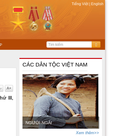
Tiếng Việt
|
English
P
CÁC DÂN TỘC VIỆT NAM
-
A+
ứ III,
NGƯỜI NGÁI
Xem thêm>>