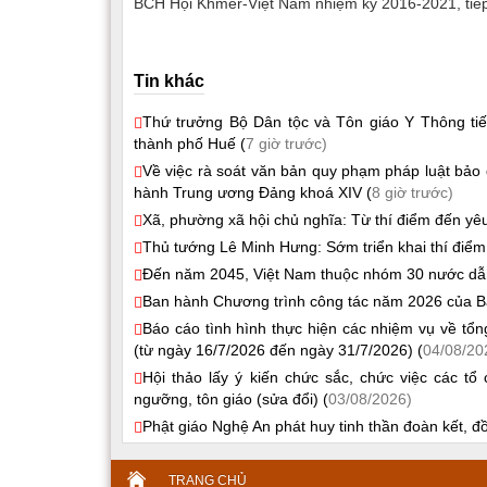
BCH Hội Khmer-Việt Nam nhiệm kỳ 2016-2021, tiếp 
Tin khác
Thứ trưởng Bộ Dân tộc và Tôn giáo Y Thông tiếp
thành phố Huế (
7 giờ trước)
Về việc rà soát văn bản quy phạm pháp luật bảo 
hành Trung ương Đảng khoá XIV (
8 giờ trước)
Xã, phường xã hội chủ nghĩa: Từ thí điểm đến yêu
Thủ tướng Lê Minh Hưng: Sớm triển khai thí điểm
Đến năm 2045, Việt Nam thuộc nhóm 30 nước dẫn đ
Ban hành Chương trình công tác năm 2026 của B
Báo cáo tình hình thực hiện các nhiệm vụ về tổ
(từ ngày 16/7/2026 đến ngày 31/7/2026) (
04/08/20
Hội thảo lấy ý kiến chức sắc, chức việc các t
ngưỡng, tôn giáo (sửa đổi) (
03/08/2026)
Phật giáo Nghệ An phát huy tinh thần đoàn kết, 
TRANG CHỦ