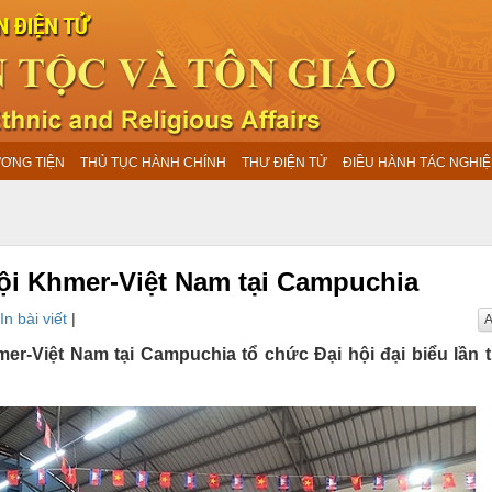
ƯƠNG TIỆN
THỦ TỤC HÀNH CHÍNH
THƯ ĐIỆN TỬ
ĐIỀU HÀNH TÁC NGHIỆ
 Hội Khmer-Việt Nam tại Campuchia
In bài viết
|
A
r-Việt Nam tại Campuchia tổ chức Đại hội đại biểu lần th