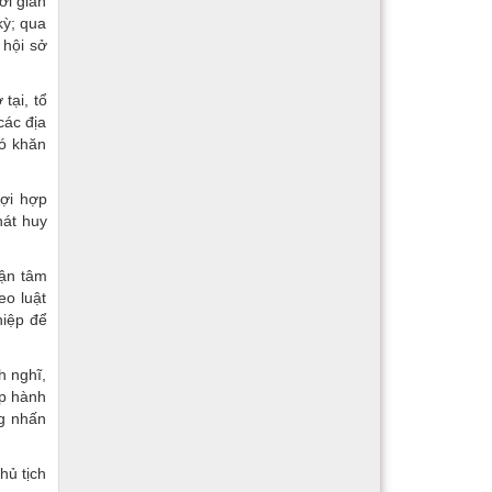
ời gian
kỳ; qua
 hội sở
tại, tổ
các địa
hó khăn
lợi hợp
hát huy
tận tâm
eo luật
hiệp để
h nghĩ,
ấp hành
g nhấn
hủ tịch