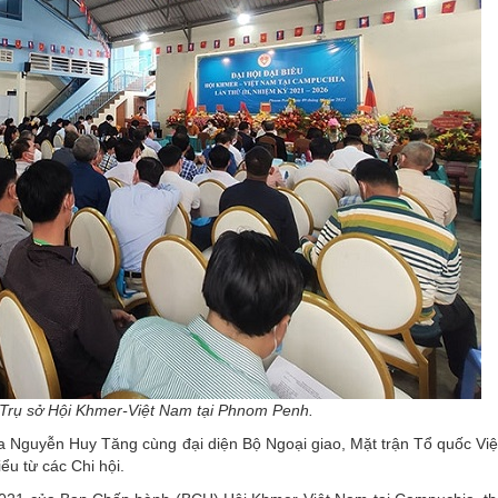
ại Trụ sở Hội Khmer-Việt Nam tại Phnom Penh.
a Nguyễn Huy Tăng cùng đại diện Bộ Ngoại giao, Mặt trận Tổ quốc Vi
ểu từ các Chi hội.