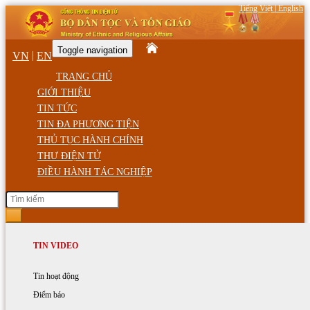
Tiếng Việt
|
English
Toggle navigation
|
VN
EN
TRANG CHỦ
GIỚI THIỆU
TIN TỨC
TIN ĐA PHƯƠNG TIỆN
THỦ TỤC HÀNH CHÍNH
THƯ ĐIỆN TỬ
ĐIỀU HÀNH TÁC NGHIỆP
Chủ Nhật, ngày 9/08/2026 08:23 SA
GIỚI THIỆU
TIN HOẠT ĐỘNG
TIN VIDEO
Trang chủ
Tin tức - Sự kiện
Chức năng, nhiệm vụ
Hoạt động của Bộ trưởng
Tin hoạt động
Văn hóa - Văn nghệ - Thể thao
Cơ cấu tổ chức
Hoạt động của Bộ Dân tộc và Tôn giáo
Điểm báo