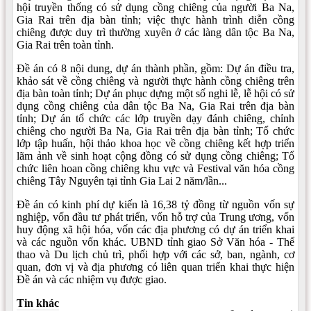
hội truyền thống có sử dụng cồng chiêng của người Ba Na,
Gia Rai trên địa bàn tỉnh; việc thực hành trình diễn cồng
chiêng được duy trì thường xuyên ở các làng dân tộc Ba Na,
Gia Rai trên toàn tỉnh.
Đề án có 8 nội dung, dự án thành phần, gồm: Dự án điều tra,
khảo sát về cồng chiêng và người thực hành cồng chiêng trên
địa bàn toàn tỉnh; Dự án phục dựng một số nghi lễ, lễ hội có sử
dụng cồng chiêng của dân tộc Ba Na, Gia Rai trên địa bàn
tỉnh; Dự án tổ chức các lớp truyền dạy đánh chiêng, chỉnh
chiêng cho người Ba Na, Gia Rai trên địa bàn tỉnh; Tổ chức
lớp tập huấn, hội thảo khoa học về cồng chiêng kết hợp triển
lãm ảnh về sinh hoạt cộng đồng có sử dụng cồng chiêng; Tổ
chức liên hoan cồng chiêng khu vực và Festival văn hóa cồng
chiêng Tây Nguyên tại tỉnh Gia Lai 2 năm/lần...
Đề án có kinh phí dự kiến là 16,38 tỷ đồng từ nguồn vốn sự
nghiệp, vốn đầu tư phát triển, vốn hỗ trợ của Trung ương, vốn
huy động xã hội hóa, vốn các địa phương có dự án triển khai
và các nguồn vốn khác. UBND tỉnh giao Sở Văn hóa - Thể
thao và Du lịch chủ trì, phối hợp với các sở, ban, ngành, cơ
quan, đơn vị và địa phương có liên quan triển khai thực hiện
Đề án và các nhiệm vụ được giao.
Tin khác