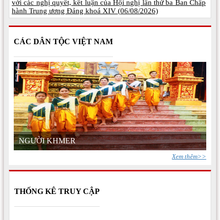
với các nghị quyết, kết luận của Hội nghị lần thứ ba Ban Chấp
hành Trung ương Đảng khoá XIV (
06/08/2026)
CÁC DÂN TỘC VIỆT NAM
NGƯỜI KHMER
Xem thêm>>
THỐNG KÊ TRUY CẬP