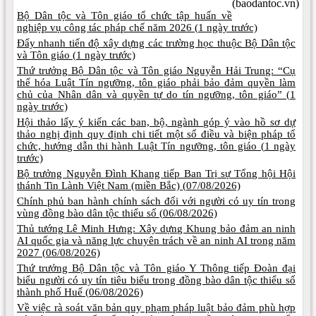
(baodantoc.vn)
Bộ Dân tộc và Tôn giáo tổ chức tập huấn về
nghiệp vụ công tác pháp chế năm 2026 (
1 ngày trước)
Đẩy nhanh tiến độ xây dựng các trường học thuộc Bộ Dân tộc
và Tôn giáo (
1 ngày trước)
Thứ trưởng Bộ Dân tộc và Tôn giáo Nguyễn Hải Trung: “Cụ
thể hóa Luật Tín ngưỡng, tôn giáo phải bảo đảm quyền làm
chủ của Nhân dân và quyền tự do tín ngưỡng, tôn giáo” (
1
ngày trước)
Hội thảo lấy ý kiến các ban, bộ, ngành góp ý vào hồ sơ dự
thảo nghị định quy định chi tiết một số điều và biện pháp tổ
chức, hướng dẫn thi hành Luật Tín ngưỡng, tôn giáo (
1 ngày
trước)
Bộ trưởng Nguyễn Đình Khang tiếp Ban Trị sự Tổng hội Hội
thánh Tin Lành Việt Nam (miền Bắc) (
07/08/2026)
Chính phủ ban hành chính sách đối với người có uy tín trong
vùng đồng bào dân tộc thiểu số (
06/08/2026)
Thủ tướng Lê Minh Hưng: Xây dựng Khung bảo đảm an ninh
AI quốc gia và năng lực chuyên trách về an ninh AI trong năm
2027 (
06/08/2026)
Thứ trưởng Bộ Dân tộc và Tôn giáo Y Thông tiếp Đoàn đại
biểu người có uy tín tiêu biểu trong đồng bào dân tộc thiểu số
thành phố Huế (
06/08/2026)
Về việc rà soát văn bản quy phạm pháp luật bảo đảm phù hợp