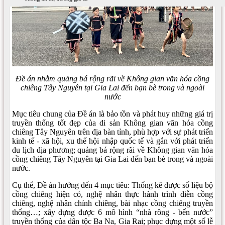
Đề án nhằm quảng bá rộng rãi về Không gian văn hóa cồng
chiêng Tây Nguyên tại Gia Lai đến bạn bè trong và ngoài
nước
Mục tiêu chung của Đề án là bảo tồn và phát huy những giá trị
truyền thống tốt đẹp của di sản Không gian văn hóa cồng
chiêng Tây Nguyên trên địa bàn tỉnh, phù hợp với sự phát triển
kinh tế - xã hội, xu thế hội nhập quốc tế và gắn với phát triển
du lịch địa phương; quảng bá rộng rãi về Không gian văn hóa
cồng chiêng Tây Nguyên tại Gia Lai đến bạn bè trong và ngoài
nước.
Cụ thể, Đề án hướng đến 4 mục tiêu: Thống kê được số liệu bộ
cồng chiêng hiện có, nghệ nhân thực hành trình diễn cồng
chiêng, nghệ nhân chỉnh chiêng, bài nhạc cồng chiêng truyền
thống…; xây dựng được 6 mô hình “nhà rông - bến nước”
truyền thống của dân tộc Ba Na, Gia Rai; phục dựng một số lễ