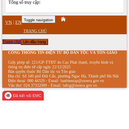
Tổng số truy cập:
Toggle navigation
|
VN
EN
TRANG CHỦ
Trang chủ
Lên đầu trang
CỔNG THÔNG TIN ĐIỆN TỬ BỘ DÂN TỘC VÀ TÔN GIÁO
Giấy phép số: 221/GP-TTĐT do Cục Phát thanh, truyền hình và
thông tin điện tử cấp ngày 22/12/2025
Bản quyền thuộc Bộ Dân tộc và Tôn giáo
Địa chỉ: Số 349 phố Đội Cấn, phường Ngọc Hà, Thành phố Hà Nội
Điện thoại: 080 44329 - Email: banbientap@moera.gov.vn
Văn thư: 024 37332009 - Email: bdttg@moera.gov.vn
Đã kết nối EMC