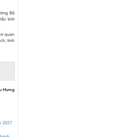
rưởng Bộ
tắc tinh
 cơ quan
ch, tinh
u Hưng
m 2027
thành