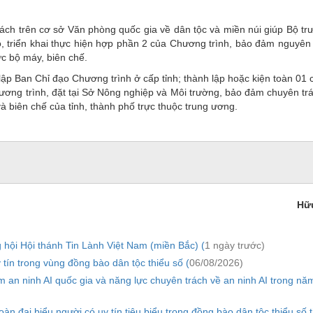
ách trên cơ sở Văn phòng quốc gia về dân tộc và miền núi giúp Bộ t
o, triển khai thực hiện hợp phần 2 của Chương trình, bảo đảm nguyên 
ức bộ máy, biên chế.
lập Ban Chỉ đạo Chương trình ở cấp tỉnh; thành lập hoặc kiện toàn 01
ương trình, đặt tại Sở Nông nghiệp và Môi trường, bảo đảm chuyên trá
à biên chế của tỉnh, thành phố trực thuộc trung ương.
Hữ
hội Hội thánh Tin Lành Việt Nam (miền Bắc) (
1 ngày trước)
tín trong vùng đồng bào dân tộc thiểu số (
06/08/2026)
n ninh AI quốc gia và năng lực chuyên trách về an ninh AI trong nă
n đại biểu người có uy tín tiêu biểu trong đồng bào dân tộc thiểu số 