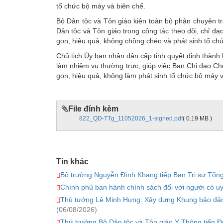
tổ chức bộ máy và biên chế.
Bộ Dân tộc và Tôn giáo kiện toàn bộ phận chuyên tr
Dân tộc và Tôn giáo trong công tác theo dõi, chỉ đạ
gọn, hiệu quả, không chồng chéo và phát sinh tổ ch
Chủ tịch Ủy ban nhân dân cấp tỉnh quyết định thành 
làm nhiệm vụ thường trực, giúp việc Ban Chỉ đạo Ch
gọn, hiệu quả, không làm phát sinh tổ chức bộ máy v
File đính kèm
822_QD-TTg_11052026_1-signed.pdf
( 0.19 MB )
Tin khác
Bộ trưởng Nguyễn Đình Khang tiếp Ban Trị sự Tổng 
Chính phủ ban hành chính sách đối với người có uy 
Thủ tướng Lê Minh Hưng: Xây dựng Khung bảo đảm a
(
06/08/2026)
Thứ trưởng Bộ Dân tộc và Tôn giáo Y Thông tiếp Đoà