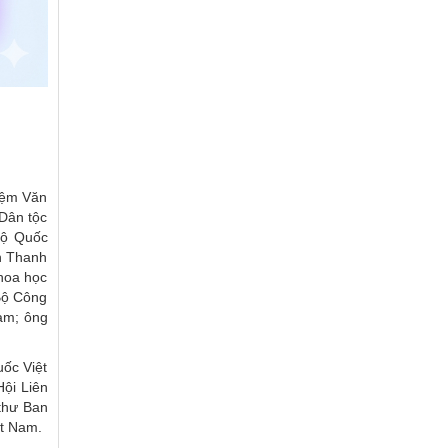
iệm Văn
Dân tộc
Bộ Quốc
ễn Thanh
hoa học
Bộ Công
am; ông
uốc Việt
ội Liên
thư Ban
ệt Nam.