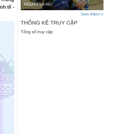
NGƯỜI LA HỦ
h tế -
Xem thêm>>
THỐNG KÊ TRUY CẬP
Tổng số truy cập: