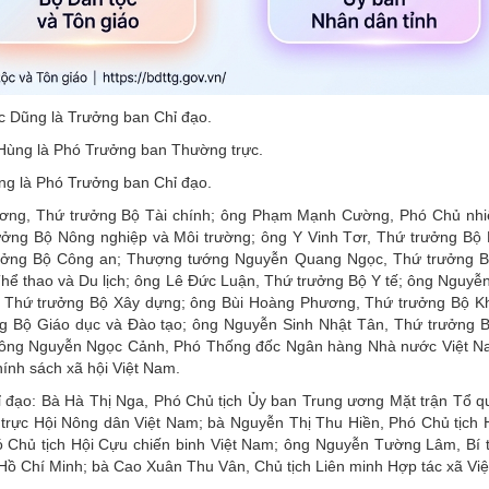
 Dũng là Trưởng ban Chỉ đạo.
 Hùng là Phó Trưởng ban Thường trực.
ng là Phó Trưởng ban Chỉ đạo.
ương, Thứ trưởng Bộ Tài chính; ông Phạm Mạnh Cường, Phó Chủ nh
ởng Bộ Nông nghiệp và Môi trường; ông Y Vinh Tơr, Thứ trưởng Bộ 
rưởng Bộ Công an; Thượng tướng Nguyễn Quang Ngọc, Thứ trưởng 
Thể thao và Du lịch; ông Lê Đức Luận, Thứ trưởng Bộ Y tế; ông Nguy
, Thứ trưởng Bộ Xây dựng; ông Bùi Hoàng Phương, Thứ trưởng Bộ K
 Bộ Giáo dục và Đào tạo; ông Nguyễn Sinh Nhật Tân, Thứ trưởng 
; ông Nguyễn Ngọc Cảnh, Phó Thống đốc Ngân hàng Nhà nước Việt N
nh sách xã hội Việt Nam.
ỉ đạo: Bà Hà Thị Nga, Phó Chủ tịch Ủy ban Trung ương Mặt trận Tổ q
ực Hội Nông dân Việt Nam; bà Nguyễn Thị Thu Hiền, Phó Chủ tịch H
Chủ tịch Hội Cựu chiến binh Việt Nam; ông Nguyễn Tường Lâm, Bí 
 Chí Minh; bà Cao Xuân Thu Vân, Chủ tịch Liên minh Hợp tác xã Vi