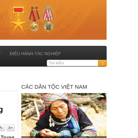
Ử
ĐIỀU HÀNH TÁC NGHIỆP
CÁC DÂN TỘC VIỆT NAM
g
A-
A+
 Trung