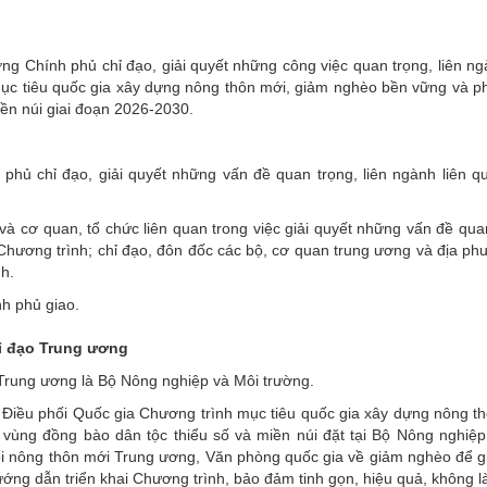
 Chính phủ chỉ đạo, giải quyết những công việc quan trọng, liên ng
ục tiêu quốc gia xây dựng nông thôn mới, giảm nghèo bền vững và ph
iền núi giai đoạn 2026-2030.
 phủ chỉ đạo, giải quyết những vấn đề quan trọng, liên ngành liên 
và cơ quan, tổ chức liên quan trong việc giải quyết những vấn đề qua
n Chương trình; chỉ đạo, đôn đốc các bộ, cơ quan trung ương và địa p
nh.
h phủ giao.
ỉ đạo Trung ương
Trung ương là Bộ Nông nghiệp và Môi trường.
Điều phối Quốc gia Chương trình mục tiêu quốc gia xây dựng nông th
i vùng đồng bào dân tộc thiểu số và miền núi đặt tại Bộ Nông nghiệ
i nông thôn mới Trung ương, Văn phòng quốc gia về giảm nghèo để gi
hướng dẫn triển khai Chương trình, bảo đảm tinh gọn, hiệu quả, không 