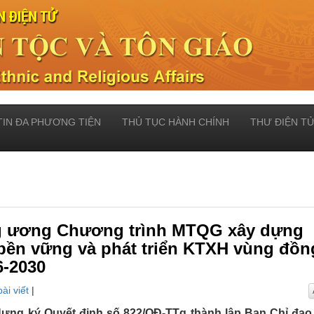
TIN ĐA PHƯƠNG TIỆN
THỦ TỤC HÀNH CHÍNH
THƯ ĐIỆN T
ng ương Chương trình MTQG xây dựng
bền vững và phát triển KTXH vùng đồn
6-2030
ài viết
|
Hưng ký Quyết định số 822/QĐ-TTg thành lập Ban Chỉ đạo