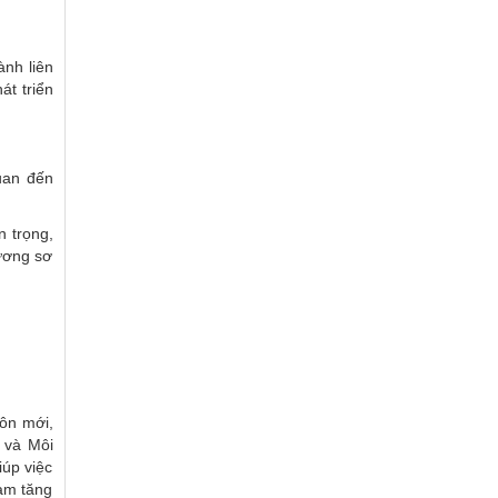
ành liên
át triển
quan đến
n trọng,
hương sơ
ôn mới,
p và Môi
úp việc
làm tăng