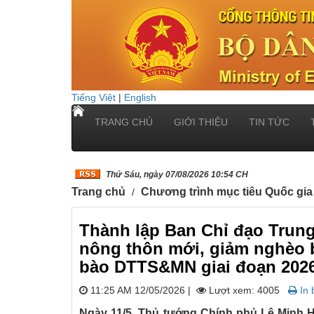
Tiếng Việt
|
English
TRANG CHỦ
GIỚI THIỆU
TIN TỨC
Thứ Sáu, ngày 07/08/2026 10:54 CH
Trang chủ
Chương trình mục tiêu Quốc gia
Thành lập Ban Chỉ đạo Tru
nông thôn mới, giảm nghèo 
bào DTTS&MN giai đoạn 202
11:25 AM 12/05/2026
|
Lượt xem: 4005
In b
Ngày 11/5, Thủ tướng Chính phủ Lê Minh 