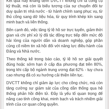
Kết quả này khẳng định DVCTT không chỉ là công cụ
kỹ thuật, mà còn là biểu tượng của sự chuyển đổi tư
duy quản trị nhà nước - từ hành chính sang phục vụ, từ
thủ công sang dữ liệu hóa, từ quy trình khép kín sang
minh bạch và liên thông.
Bên cạnh đó, việc tăng tỷ lệ hồ sơ trực tuyến, giảm thời
gian và chi phí xử lý đã tác động trực tiếp đến mức độ
hài lòng của người dân và doanh nghiệp, góp phần
củng cố niềm tin xã hội đối với năng lực điều hành của
Đảng và Nhà nước.
Theo thống kê trong báo cáo, tỷ lệ hồ sơ giải quyết
đúng hoặc sớm hạn ở cấp địa phương đạt trên 80%,
trong khi cấp bộ ngành trung ương đạt 62% - tuy chưa
cao nhưng đã có xu hướng cải thiện liên tục.
DVCTT không chỉ giảm áp lực cho công chức, mà còn
tăng cường sự giám sát của công dân thông qua hệ
thống phản hồi điện tử. Đây là yếu tố quan trọng để
nâng cao tính công khai, minh bạch và trách nhiệm giải
trình của cơ quan công quyền.