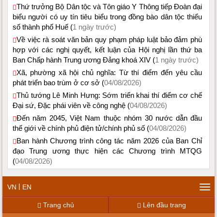
Thứ trưởng Bộ Dân tộc và Tôn giáo Y Thông tiếp Đoàn đại
biểu người có uy tín tiêu biểu trong đồng bào dân tộc thiểu
số thành phố Huế (
1 ngày trước)
Về việc rà soát văn bản quy phạm pháp luật bảo đảm phù
hợp với các nghị quyết, kết luận của Hội nghị lần thứ ba
Ban Chấp hành Trung ương Đảng khoá XIV (
1 ngày trước)
Xã, phường xã hội chủ nghĩa: Từ thí điểm đến yêu cầu
phát triển bao trùm ở cơ sở (
04/08/2026)
Thủ tướng Lê Minh Hưng: Sớm triển khai thí điểm cơ chế
Đại sứ, Đặc phái viên về công nghệ (
04/08/2026)
Đến năm 2045, Việt Nam thuộc nhóm 30 nước dẫn đầu
thế giới về chính phủ điện tử/chính phủ số (
04/08/2026)
Ban hành Chương trình công tác năm 2026 của Ban Chỉ
đạo Trung ương thực hiện các Chương trình MTQG
(
04/08/2026)
|
VN
EN
Tog
navi
Trang chủ
Lên đầu trang