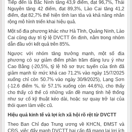
Tiếp đến là Bắc Ninh tăng 43,9 điểm, đạt 96,7%, Thái
Nguyên tăng 42 điểm, đạt 89,3%, Lào Cai tăng 41,2
điểm, đạt 82,7% thể hiện tính lan tỏa và khả năng nhân
rộng mô hình triển khai hiệu quả.
Một số địa phương khác như Hà Tĩnh, Quảng Ninh, Lào
Cai cũng duy trì tỷ lệ DVCTT ổn định, nằm trong nhóm
dẫn đầu với kết quả trên 85%.
Ngược với nhóm tăng trưởng mạnh, một số địa
phương có sự giảm điểm phần trăm đáng lưu ý như
Cao Bằng (-20,5%, tỷ lệ hồ sơ trực tuyến của tỉnh đã
giảm mạnh từ mức khá cao 71.2% vào ngày 15/7/2025
xuống chỉ còn 50.7% vào ngày 30/9/2025), Lạng Sơn
(-12.6 điểm %, từ 57.1% xuống còn 44.6%), cho thấy
cho thấy có thể có những vấn đề mang tính hệ thống
như sự cố kỹ thuật kéo dài, hoặc sự quay trở lại của
thói quen làm việc cũ.
Hiệu quả kinh tế và lợi ích xã hội rõ rệt từ DVCTT
Theo Ban Chỉ đạo Trung ương về KHCN, ĐMST và
CĐS, việc đẩy mạnh DVCTT hai cấp đã mang lại lợi ích