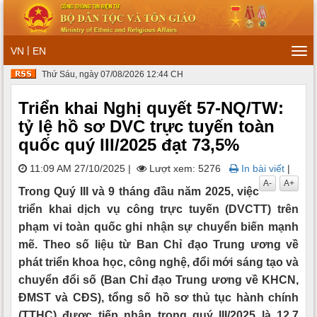
|
VN
EN
Tog
navi
Thứ Sáu, ngày 07/08/2026 12:44 CH
Triển khai Nghị quyết 57-NQ/TW:
tỷ lệ hồ sơ DVC trực tuyến toàn
quốc quý III/2025 đạt 73,5%
11:09 AM 27/10/2025
|
Lượt xem: 5276
In bài viết
|
A-
A+
Trong Quý III và 9 tháng đầu năm 2025, việc
triển khai dịch vụ công trực tuyến (DVCTT) trên
phạm vi toàn quốc ghi nhận sự chuyển biến mạnh
mẽ. Theo số liệu từ Ban Chỉ đạo Trung ương về
phát triển khoa học, công nghệ, đổi mới sáng tạo và
chuyển đổi số (Ban Chỉ đạo Trung ương về KHCN,
ĐMST và CĐS), tổng số hồ sơ thủ tục hành chính
(TTHC) được tiếp nhận trong quý III/2025 là 12,7