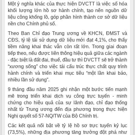
Một ý nghĩa khác của thực hiện DVCTT là việc số hóa
khối lượng lớn hồ sơ hành chính, tạo nên nguồn dữ
liệu công khổng lồ, góp phần hình thành cơ sở dữ liệu
nền cho Chính phủ số.
Theo Ban Chỉ đạo Trung ương về KHCN, ĐMST và
CĐS, tỷ lệ tái sử dụng dữ liệu mới đạt 4,1%, cho thấy
tiềm năng khai thác vẫn còn rất lớn. Trong giai đoạn
tiếp theo, nếu được liên thông hiệu quả giữa các ngành
- đặc biệt là đất đai, thuế, đầu tư thì DVCTT sẽ trở thành
“xương sống” cho việc tái cấu trúc thực chất quy trình
hành chính và triển khai mục tiêu “một lần khai báo,
nhiều lần sử dụng”.
9 tháng đầu năm 2025 ghi nhận một bước tiến mạnh
mẽ trong triển khai dịch vụ công trực tuyến - minh
chứng cho hiệu quả của sự lãnh đạo, chỉ đạo thống
nhất từ Trung ương đến địa phương trong thực hiện
Nghị quyết số 57-NQ/TW của Bộ Chính trị.
Các kết quả nổi bật về tỷ lệ hồ sơ trực tuyến kỷ lục
(73,5%), những địa phương tăng trưởng đột phá như