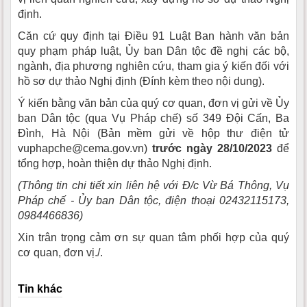
định.
Căn cứ quy định tại Điều 91 Luật Ban hành văn bản
quy phạm pháp luật, Ủy ban Dân tộc đề nghị các bộ,
ngành, địa phương nghiên cứu, tham gia ý kiến đối với
hồ sơ dự thảo Nghị định (Đính kèm theo nội dung).
Ý kiến bằng văn bản của quý cơ quan, đơn vị gửi về Ủy
ban Dân tộc (qua Vụ Pháp chế) số 349 Đội Cấn, Ba
Đình, Hà Nội (Bản mềm gửi về hộp thư điện tử
vuphapche@cema.gov.vn)
trước ngày 28/10/2023
để
tổng hợp, hoàn thiện dự thảo Nghị định.
(Thông tin chi tiết xin liên hệ với Đ/c Vừ Bá Thông, Vụ
Pháp chế - Ủy ban Dân tộc, điện thoại 02432115173,
0984466836)
Xin trân trọng cảm ơn sự quan tâm phối hợp của quý
cơ quan, đơn vị./.
Tin khác