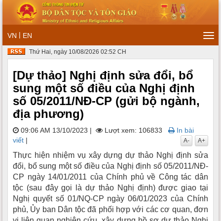
|
VN
EN
Tog
navi
Thứ Hai, ngày 10/08/2026 02:52 CH
[Dự thảo] Nghị định sửa đổi, bổ
sung một số điều của Nghị định
số 05/2011/NĐ-CP (gửi bộ ngành,
địa phương)
09:06 AM 13/10/2023
|
Lượt xem: 106833
In bài
viết
|
A-
A+
Thực hiện nhiệm vụ xây dựng dự thảo Nghị định sửa
đổi, bổ sung một số điều của Nghị định số 05/2011/NĐ-
CP ngày 14/01/2011 của Chính phủ về Công tác dân
tộc (sau đây gọi là dự thảo Nghị định) được giao tại
Nghị quyết số 01/NQ-CP ngày 06/01/2023 của Chính
phủ, Ủy ban Dân tộc đã phối hợp với các cơ quan, đơn
vị liên quan nghiên cứu, xây dựng hồ sơ dự thảo Nghị