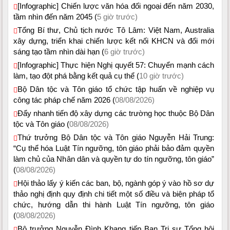
[Infographic] Chiến lược văn hóa đối ngoại đến năm 2030,
tầm nhìn đến năm 2045 (
5 giờ trước)
Tổng Bí thư, Chủ tịch nước Tô Lâm: Việt Nam, Australia
xây dựng, triển khai chiến lược kết nối KHCN và đổi mới
sáng tạo tầm nhìn dài hạn (
6 giờ trước)
[Infographic] Thực hiện Nghị quyết 57: Chuyển mạnh cách
làm, tạo đột phá bằng kết quả cụ thể (
10 giờ trước)
Bộ Dân tộc và Tôn giáo tổ chức tập huấn về nghiệp vụ
công tác pháp chế năm 2026 (
08/08/2026)
Đẩy nhanh tiến độ xây dựng các trường học thuộc Bộ Dân
tộc và Tôn giáo (
08/08/2026)
Thứ trưởng Bộ Dân tộc và Tôn giáo Nguyễn Hải Trung:
“Cụ thể hóa Luật Tín ngưỡng, tôn giáo phải bảo đảm quyền
làm chủ của Nhân dân và quyền tự do tín ngưỡng, tôn giáo”
(
08/08/2026)
Hội thảo lấy ý kiến các ban, bộ, ngành góp ý vào hồ sơ dự
thảo nghị định quy định chi tiết một số điều và biện pháp tổ
chức, hướng dẫn thi hành Luật Tín ngưỡng, tôn giáo
(
08/08/2026)
Bộ trưởng Nguyễn Đình Khang tiếp Ban Trị sự Tổng hội