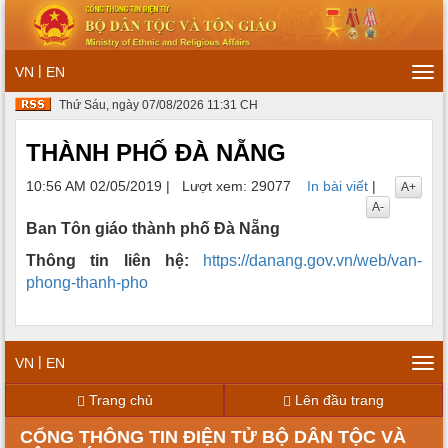
|
VN
EN
Tog
navi
Thứ Sáu, ngày 07/08/2026 11:31 CH
THÀNH PHỐ ĐÀ NẴNG
10:56 AM 02/05/2019
|
Lượt xem: 29077
In bài viết
|
A+
A-
Ban Tôn giáo thành phố Đà Nẵng
Thông tin liên hệ:
https://danang.gov.vn/web/van-
phong-thanh-pho
|
VN
EN
Tog
navi
Trang chủ
Lên đầu trang
CỔNG THÔNG TIN ĐIỆN TỬ BỘ DÂN TỘC VÀ