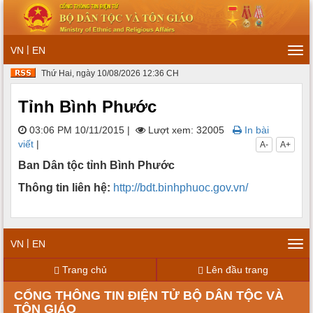
|
VN
EN
Tog
navi
Thứ Hai, ngày 10/08/2026 12:36 CH
Tỉnh Bình Phước
03:06 PM 10/11/2015
|
Lượt xem: 32005
In bài
viết
|
A-
A+
Ban Dân tộc tỉnh Bình Phước
Thông tin liên hệ:
http://bdt.binhphuoc.gov.vn/
|
VN
EN
Tog
navi
Trang chủ
Lên đầu trang
CỔNG THÔNG TIN ĐIỆN TỬ BỘ DÂN TỘC VÀ
TÔN GIÁO