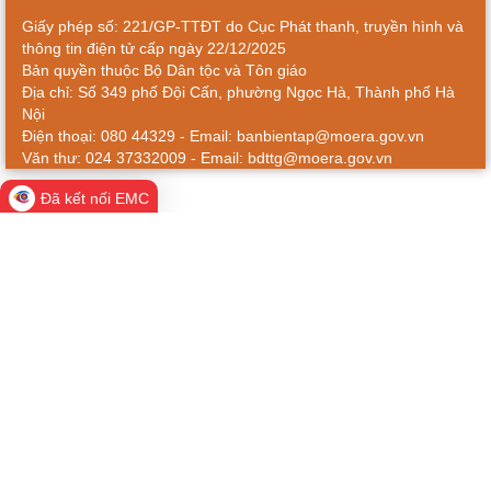
Giấy phép số: 221/GP-TTĐT do Cục Phát thanh, truyền hình và
thông tin điện tử cấp ngày 22/12/2025
Bản quyền thuộc Bộ Dân tộc và Tôn giáo
Địa chỉ: Số 349 phố Đội Cấn, phường Ngọc Hà, Thành phố Hà
Nội
Điện thoại: 080 44329 - Email: banbientap@moera.gov.vn
Văn thư: 024 37332009 - Email: bdttg@moera.gov.vn
Đã kết nối EMC