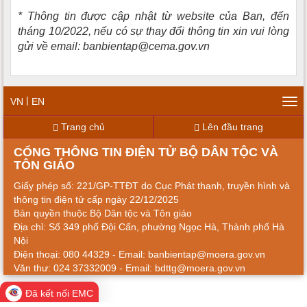
* Thông tin được cập nhật từ website của Ban, đến
tháng 10/2022, nếu có sự thay đổi thông tin xin vui lòng
gửi về email: banbientap@cema.gov.vn
|
VN
EN
Tog
navi
Trang chủ
Lên đầu trang
CỔNG THÔNG TIN ĐIỆN TỬ BỘ DÂN TỘC VÀ
TÔN GIÁO
Giấy phép số: 221/GP-TTĐT do Cục Phát thanh, truyền hình và
thông tin điện tử cấp ngày 22/12/2025
Bản quyền thuộc Bộ Dân tộc và Tôn giáo
Địa chỉ: Số 349 phố Đội Cấn, phường Ngọc Hà, Thành phố Hà
Nội
Điện thoại: 080 44329 - Email: banbientap@moera.gov.vn
Văn thư: 024 37332009 - Email: bdttg@moera.gov.vn
Đã kết nối EMC