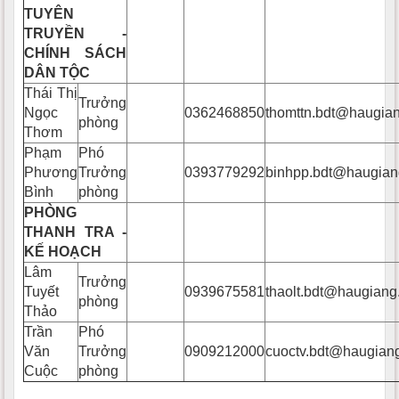
TUYÊN
TRUYỀN -
CHÍNH SÁCH
DÂN TỘC
Thái Thị
Trưởng
Ngọc
0362468850
thomttn.bdt@haugian
phòng
Thơm
Phạm
Phó
Phương
Trưởng
0393779292
binhpp.bdt@haugian
Bình
phòng
PHÒNG
THANH TRA -
KẾ HOẠCH
Lâm
Trưởng
Tuyết
0939675581
thaolt.bdt@haugiang
phòng
Thảo
Trần
Phó
Văn
Trưởng
0909212000
cuoctv.bdt@haugiang
Cuộc
phòng