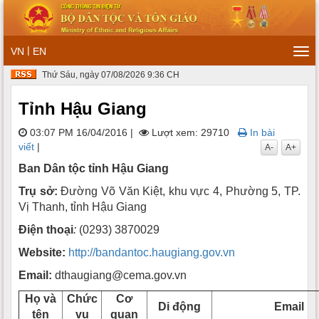
|
VN
EN
Tog
navi
Thứ Sáu, ngày 07/08/2026 9:36 CH
Tỉnh Hậu Giang
03:07 PM 16/04/2016
|
Lượt xem: 29710
In bài
viết
|
A-
A+
Ban Dân tộc tỉnh Hậu Giang
Trụ sở:
Đường Võ Văn Kiệt, khu vực 4, Phường 5, TP.
Vị Thanh, tỉnh Hậu Giang
Điện thoại
:
(0293) 3870029
Website:
http://bandantoc.haugiang.gov.vn
Email:
dthaugiang@cema.gov.vn
Họ và
Chức
Cơ
Di động
Email
tên
vụ
quan