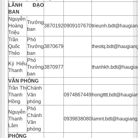
LÃNH ĐẠO
BAN
Nguyễn
Trưởng
Hoàng
3870192
0909107670
trieunh.bdt@haugian
ban
Triệu
Trần
Phó
Quốc
Trưởng
3870679
theotq.bdt@haugiang
Thẻo
ban
Phó
Ký Hiếu
Trưởng
3870977
thanhkh.bdt@haugia
Thanh
ban
VĂN PHÒNG
Trần Thị
Chánh
Thanh
Văn
0974867449
hongtttt.bdt@haugia
Hồng
phòng
Phó
Nguyễn
Chánh
Thanh
0939838080
lamnt.bdt@haugiang
Văn
Lâm
phòng
PHÒNG