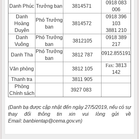
0918 083
Danh Phúc
Trưởng ban
3814571
006
Danh
0918 396
Phó Trưởng
Hoàng
3814572
103
ban
Duyên
3881 210
Danh
Phó Trưởng
0918 389
3812105
Vuông
ban
217
Phó Trưởng
0912.855191
Danh Tha
3812 787
ban
Fax:
3813
Văn phòng
3812 105
142
Thanh tra
3811 905
Phòng
3927 083
Chính sách
(Danh bạ được cập nhật đến ngày 27/5/2019, nếu có sự
thay đổi thông tin xin vui lòng gửi về
Email: banbientap@cema.gov.vn)