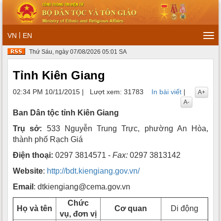
|
VN
EN
Tog
navi
Thứ Sáu, ngày 07/08/2026 05:01 SA
Tỉnh Kiên Giang
02:34 PM 10/11/2015
|
Lượt xem: 31783
In bài viết
|
A+
A-
Ban Dân tộc tỉnh Kiên Giang
Trụ sở:
533 Nguyễn Trung Trực, phường An Hòa,
thành phố Rạch Giá
Điện thoại:
0297 3814571 -
Fax:
0297 3813142
Website
:
http://bdt.kiengiang.gov.vn/
Email
: dtkiengiang@cema.gov.vn
Chức
Họ và tên
Cơ quan
Di động
vụ, đơn vị