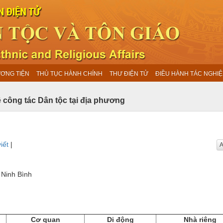
ƯƠNG TIỆN
THỦ TỤC HÀNH CHÍNH
THƯ ĐIỆN TỬ
ĐIỀU HÀNH TÁC NGHIỆ
 công tác Dân tộc tại địa phương
iết
|
A
 Ninh Bình
Cơ quan
Di động
Nhà riêng