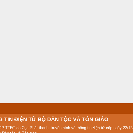
 TIN ĐIỆN TỬ BỘ DÂN TỘC VÀ TÔN GIÁO
GP-TTĐT do Cục Phát thanh, truyền hình và thông tin điện tử cấp ngày 22/12