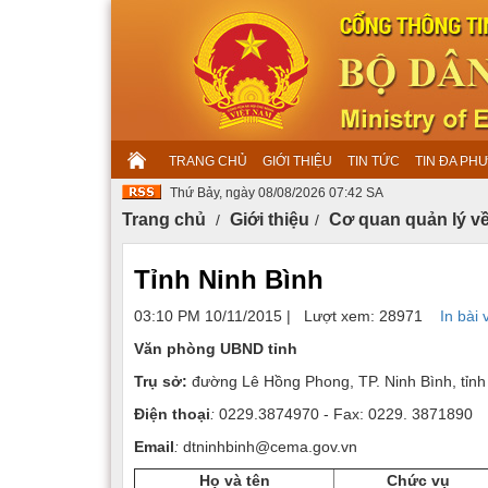
TRANG CHỦ
GIỚI THIỆU
TIN TỨC
TIN ĐA PH
Thứ Bảy, ngày 08/08/2026 07:42 SA
Trang chủ
Giới thiệu
Cơ quan quản lý về
Tỉnh Ninh Bình
03:10 PM 10/11/2015
|
Lượt xem: 28971
In bài v
Văn phòng UBND tỉnh
Trụ sở:
đường Lê Hồng Phong, TP. Ninh Bình, tỉnh
Điện thoại
:
0229.3874970 - Fax: 0229. 3871890
Email
:
dtninhbinh@cema.gov.vn
Họ và tên
Chức vụ