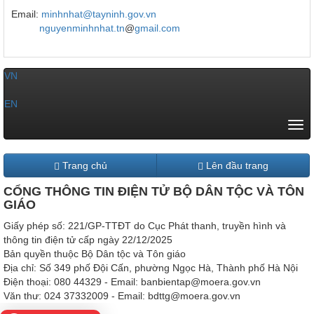
Email:
minhnhat@tayninh.gov.vn
nguyenminhnhat.tn
@
gmail.com
VN
|
EN
Tog
navi
Trang chủ
Lên đầu trang
CỔNG THÔNG TIN ĐIỆN TỬ BỘ DÂN TỘC VÀ TÔN
GIÁO
Giấy phép số: 221/GP-TTĐT do Cục Phát thanh, truyền hình và
thông tin điện tử cấp ngày 22/12/2025
Bản quyền thuộc Bộ Dân tộc và Tôn giáo
Địa chỉ: Số 349 phố Đội Cấn, phường Ngọc Hà, Thành phố Hà Nội
Điện thoại: 080 44329 - Email: banbientap@moera.gov.vn
Văn thư: 024 37332009 - Email: bdttg@moera.gov.vn