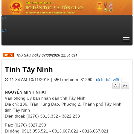
VN
|
EN
Tog
navi
Thứ Sáu, ngày 07/08/2026 12:54 CH
Tỉnh Tây Ninh
11:34 AM 10/11/2015
|
Lượt xem: 31290
In bài viết
|
A-
A+
NGUYỄN MINH NHẬT
Văn phòng Ủy ban nhân dân tỉnh Tây Ninh
Địa chỉ: 136, Trần Hưng Đạo, Phường 2, Thành phố Tây Ninh,
tỉnh Tây Ninh
Điện thoại: (0276) 3813.332 - 3822.233
Fax: (0276) 3827.290
Di động: 0913.955.521 - 0913.667.021 - 0916.667.021