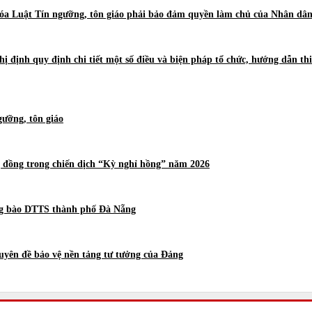
óa Luật Tín ngưỡng, tôn giáo phải bảo đảm quyền làm chủ của Nhân dân 
ghị định quy định chi tiết một số điều và biện pháp tổ chức, hướng dẫn t
gưỡng, tôn giáo
ộng đồng trong chiến dịch “Kỳ nghỉ hồng” năm 2026
ồng bào DTTS thành phố Đà Nẵng
huyên đề bảo vệ nền tảng tư tưởng của Đảng