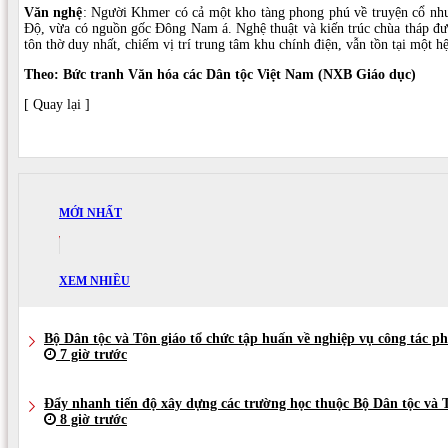
Văn nghệ
: Người Khmer có cả một kho tàng phong phú về truyện cổ như 
Ðộ, vừa có nguồn gốc Ðông Nam á. Nghệ thuật và kiến trúc chùa tháp đượ
tôn thờ duy nhất, chiếm vị trí trung tâm khu chính điện, vẫn tồn tại một h
Theo: Bức tranh Văn hóa các Dân tộc Việt Nam (NXB Giáo dục)
[ Quay lại ]
MỚI NHẤT
XEM NHIỀU
Bộ Dân tộc và Tôn giáo tổ chức tập huấn về nghiệp vụ công tác p
7 giờ trước
Đẩy nhanh tiến độ xây dựng các trường học thuộc Bộ Dân tộc và 
8 giờ trước