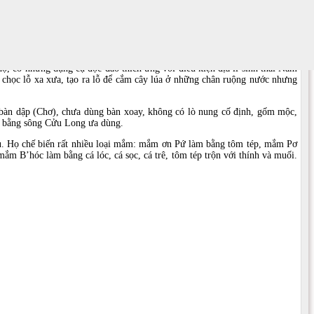
ọ, có những dụng cụ độc đáo thích ứng với điều kiện địa lí sinh thái Nam
 chọc lỗ xa xưa, tạo ra lỗ để cắm cây lúa ở những chân ruộng nước nhưng
, bàn dập (Chơ), chưa dùng bàn xoay, không có lò nung cố định, gốm mộc,
ng bằng sông Cửu Long ưa dùng.
 củ. Họ chế biến rất nhiều loại mắm: mắm ơn Pứ làm bằng tôm tép, mắm Pơ
mắm B’hóc làm bằng cá lóc, cá sọc, cá trê, tôm tép trộn với thính và muối.