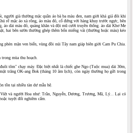
i, người già thường mặc quần áo bà ba màu đen, nam giới khá giả đôi khi
 Chú rể mặc áo xà rông, áo màu đỏ, cổ đứng với hàng khuy trước ngực, bên
g, áo dài màu đỏ, quàng khăn và đội mũ cưới truyền thống. áo dài Khơ Me
 chật, hai bên sườn thường ghép thêm bốn miếng vải (thường hoặc màu) kéo
ùng phèn mặn ven biển, vùng đồi núi Tây nam giáp biên giới Cam Pu Chia.
n trong mùa thu hoạch.
 "đuôi tôm" chạy máy. Ðặc biệt nhất là chiếc ghe Ngo (Tuộc mua) dài 30m,
o mặt trăng OK-ang Bok (tháng 10 âm lịch), còn ngày thường họ gửi trong
òn tồn tại nhiều tàn dư mẫu hệ.
 Việt và người Hoa như: Trần, Nguyễn, Dương, Trương, Mã, Lý... Lại có
 hoặc tuyệt đối nghiêm cấm.