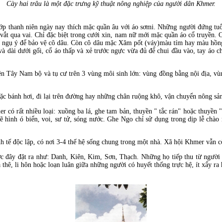
Cày hai trâu là một đặc trưng kỹ thuật nông nghiệp của người dân Khmer.
ớp thanh niên ngày nay thích mặc quần âu với áo sơmi. Những người đứng tuổ
 vắt qua vai. Chỉ đặc biệt trong cưới xin, nam nữ mới mặc quần áo cổ truyền.
ch) ngụ ý để bảo vệ cô dâu. Còn cô dâu mặc Xăm pốt (váy)màu tím hay màu hồn
 và dài dưới gối, cổ áo thấp và xẻ trước ngực vừa đủ để chui đầu vào, tay áo
ền Tây Nam bộ và tụ cư trên 3 vùng môi sinh lớn: vùng đồng bằng nội địa, v
ặc bánh hơi, đi lại trên đường hay những chân ruộng khô, vận chuyển nông sả
r có rất nhiều loại: xuồng ba lá, ghe tam bản, thuyền " tắc rán" hoặc thuyền
vẽ hình ó biển, voi, sư tử, sóng nước. Ghe Ngo chỉ sử dụng trong dịp lễ chà
h tế độc lập, có nơi 3-4 thế hệ sống chung trong một nhà. Xã hội Khmer vẫn c
c đây đặt ra như: Danh, Kiên, Kim, Sơn, Thạch. Những họ tiếp thu từ người
hê, li hôn hoặc loạn luân giữa những người có huyết thống trực hệ, ít xẩy ra