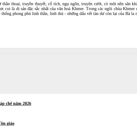
thần thoại, truyền thuyết, cổ tích, ngụ ngôn, truyện cười, có một nền sân 
c coi là di sản đặc sắc nhất của văn hoá Khmer. Trong các ngôi chùa Khmer 
ệ thống phong phú linh thần, linh thú - những dấu vết tàn dư còn lại của Bà la
háp chế năm 2026
Tôn giáo