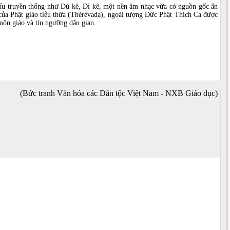
khấu truyền thống như Dù kê, Dì kê, một nền âm nhạc vừa có nguồn gốc ấn
của Phật giáo tiểu thừa (Thérévada), ngoài tượng Ðức Phật Thích Ca được
 môn giáo và tín ngưỡng dân gian.
(Bức tranh Văn hóa các Dân tộc Việt Nam - NXB Giáo dục)