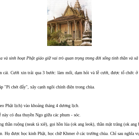
a và sinh hoạt Phật giáo giữ vai trò quan trọng trong đời sống tinh thần và xã 
 cái. Cưới xin trải qua 3 bước: làm mối, dạm hỏi và lễ cưới, được tổ chức ở 
áp "Pì chét đẩy", xây cạnh ngôi chính điện trong chùa.
o Phật lịch) vào khoảng tháng 4 dương lịch.
lễ này có đua thuyền Ngo giữa các phum - sóc.
g thần ruộng (neak tà xiê), gọi hồn lúa (ok ang leok), thần mặt trăng (ok ang 
ăm. Họ được học kinh Phật, học chữ Khmer ở các trường chùa. Chỉ sau nghĩa v