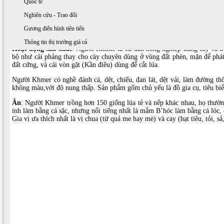
Quốc tế
Nghiên cứu - Trao đổi
Gương điển hình tiên tiến
Thông tin thị trường giá cả
Hoạt động sản xuất
: Người Khmer là cư dân nông nghiệp dùng cày và tr
bộ như cái phảng thay cho cày chuyên dùng ở vùng đất phèn, mặn để phát
đất cứng, và cái vòn gặt (Kần điêu) dùng để cắt lúa.
Người Khmer có nghề đánh cá, dệt, chiếu, đan lát, dệt vải, làm đường t
không màu,với độ nung thấp. Sản phẩm gốm chủ yếu là đồ gia cụ, tiêu bi
Ăn
: Người Khmer trồng hơn 150 giống lúa tẻ và nếp khác nhau, họ thườn
inh làm bằng cá sặc, nhưng nổi tiếng nhất là mắm B’hóc làm bằng cá lóc, c
Gia vị ưa thích nhất là vị chua (từ quả me hay mè) và cay (hạt tiêu, tỏi, sả, 