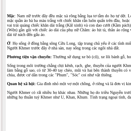
Mặc
: Nam nữ trước đây đều mặc xà rông bằng lụa tơ tằm do họ tự dệt. L
mặc quần áo bà ba màu trắng với chiếc khăn rằn luôn quấn trên đầu, hoặc
vai trái quàng chiếc khăn dài trắng (Kăl xinh) và con dao cưới (Kầm pá
(Wện) gần gũi với chiếc áo dài của phụ nữ Chăm: áo bịt tà, thân áo rộng
dài từ nách đến gấu áo.
Ở
: Họ sống ở đồng bằng sông Cửu Long, tập trung chủ yếu ở các tỉnh mi
Người Khmer trước đây ở nhà sàn, nay sống trong các ngôi nhà đất.
Phương tiện vận chuyển:
Thường sử dụng xe bò (cộ), xe lôi bánh gỗ, ho
Sống trong môi trường chằng chịt kênh, rạch, ghe, thuyền của người Khme
làm bằng gỗ sao, có từ 30-40 tay chèo, mũi và hai bên thành thuyền có 
chùa, được cư dân trong các "Phum", "Sóc" coi như vật thiêng.
Quan hệ xã hội:
Gia đình nhỏ một vợ một chồng, ở riêng và là đơn vị kin
Người Khmer có rất nhiều họ khác nhau. Những họ do triều Nguyễn trướ
những họ thuần tuý Khmer như U, Khan, Khum. Tình trạng ngoại tình, đa t