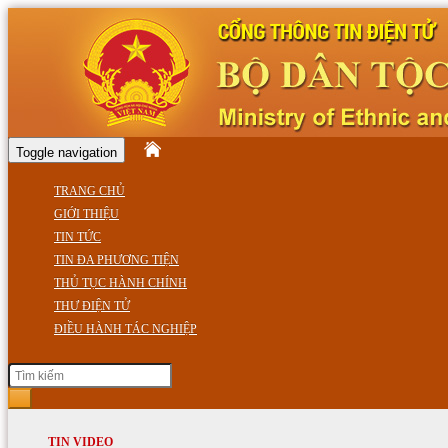
Toggle navigation
TRANG CHỦ
GIỚI THIỆU
TIN TỨC
TIN ĐA PHƯƠNG TIỆN
THỦ TỤC HÀNH CHÍNH
THƯ ĐIỆN TỬ
ĐIỀU HÀNH TÁC NGHIỆP
Thứ Bảy, ngày 08/08/2026 11:53 SA
GIỚI THIỆU
TIN HOẠT ĐỘNG
TIN VIDEO