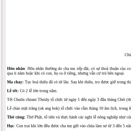
Chù
Hôn nhân
: Hôn nhân thường do cha mẹ xếp đặt, có sự thoả thuận của con
qua ít năm hoặc khi có con, họ ra ở riêng, nhưng vẫn cư trú bên ngoại.
Ma chay:
Tục hoả thiêu đã có từ lâu. Sau khi thiêu, tro được giữ trong th
Lễ tết:
Có 2 lễ lớn trong năm.
Tết Chuôn chnam Thmây tổ chức từ ngày 1 đến ngày 3 đầu tháng Chét (the
Lễ chào mặt trăng (ok ang bok) tổ chức vào rằm tháng 10 âm lịch, trong 
Thờ cúng:
Thờ Phật, tổ tiên và thực hành các nghi lễ nông nghiệp như cún
Học
: Con trai khi lớn đều được cha mẹ gửi vào chùa làm sư từ 3 đến 5 n