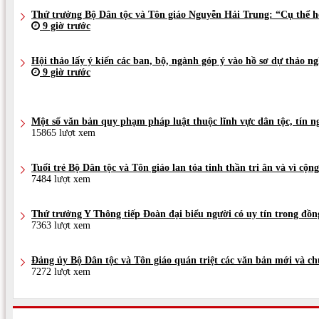
Thứ trưởng Bộ Dân tộc và Tôn giáo Nguyễn Hải Trung: “Cụ thể h
9 giờ trước
Hội thảo lấy ý kiến các ban, bộ, ngành góp ý vào hồ sơ dự thảo n
9 giờ trước
Một số văn bản quy phạm pháp luật thuộc lĩnh vực dân tộc, tín n
15865 lượt xem
Tuổi trẻ Bộ Dân tộc và Tôn giáo lan tỏa tinh thần tri ân và vì c
7484 lượt xem
Thứ trưởng Y Thông tiếp Đoàn đại biểu người có uy tín trong đ
7363 lượt xem
Đảng ủy Bộ Dân tộc và Tôn giáo quán triệt các văn bản mới và c
7272 lượt xem