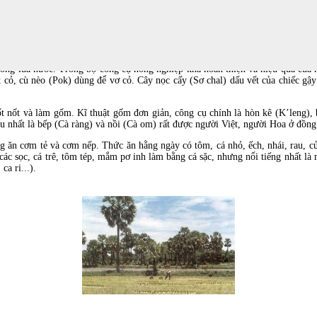
Tạo dáng đồ gốm.
ồng lúa nước. Trong bộ công cụ nông nghiệp khá hoàn thiện và hiệu quả của h
 cỏ, cù nèo (Pok) dùng để vơ cỏ. Cây nọc cấy (Sơ chal) dấu vết của chiếc gậy
hốt nốt và làm gốm. Kĩ thuật gốm đơn giản, công cụ chính là hòn kê (K’leng)
ểu nhất là bếp (Cà ràng) và nồi (Cà om) rất được người Việt, người Hoa ở đồ
g ăn cơm tẻ và cơm nếp. Thức ăn hằng ngày có tôm, cá nhỏ, ếch, nhái, rau,
ác sọc, cá trê, tôm tép, mắm pơ inh làm bằng cá sặc, nhưng nổi tiếng nhất là 
ca ri...).