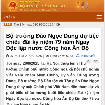
|
VN
EN
Tog
navi
Thứ Bảy, ngày 08/08/2026 12:34 CH
Bộ trưởng Đào Ngọc Dung dự tiệc
chiêu đãi kỷ niệm 79 năm Ngày
Độc lập nước Cộng hòa Ấn Độ
07:30 PM 21/08/2025
|
Lượt xem: 5754
In bài viết
|
A-
A+
Tối ngày 20/8/2025, tại Hà Nội, thừa lệnh Thủ
tướng Chính phủ nước Cộng hòa xã hội chủ nghĩa
Việt Nam Phạm Minh Chính, Ủy viên Trung ương
Đảng, Bộ trưởng Bộ Dân tộc và Tôn giáo Đào Ngọc
Dung thay mặt Chính phủ Việt Nam đến tham dự và
phát biểu chúc mừng buổi tiệc chiêu đãi kỷ niệm
Ngày Độc lập nước Cộng hòa Ấn Độ lần thứ 79 và
75 năm Hiến pháp Ấn Độ.