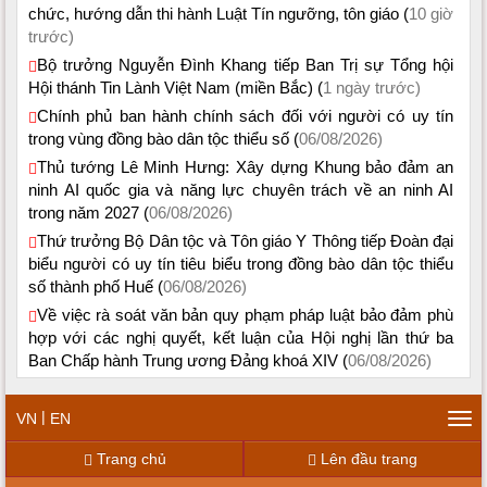
chức, hướng dẫn thi hành Luật Tín ngưỡng, tôn giáo (
10 giờ
trước)
Bộ trưởng Nguyễn Đình Khang tiếp Ban Trị sự Tổng hội
Hội thánh Tin Lành Việt Nam (miền Bắc) (
1 ngày trước)
Chính phủ ban hành chính sách đối với người có uy tín
trong vùng đồng bào dân tộc thiểu số (
06/08/2026)
Thủ tướng Lê Minh Hưng: Xây dựng Khung bảo đảm an
ninh AI quốc gia và năng lực chuyên trách về an ninh AI
trong năm 2027 (
06/08/2026)
Thứ trưởng Bộ Dân tộc và Tôn giáo Y Thông tiếp Đoàn đại
biểu người có uy tín tiêu biểu trong đồng bào dân tộc thiểu
số thành phố Huế (
06/08/2026)
Về việc rà soát văn bản quy phạm pháp luật bảo đảm phù
hợp với các nghị quyết, kết luận của Hội nghị lần thứ ba
Ban Chấp hành Trung ương Đảng khoá XIV (
06/08/2026)
|
VN
EN
Tog
navi
Trang chủ
Lên đầu trang