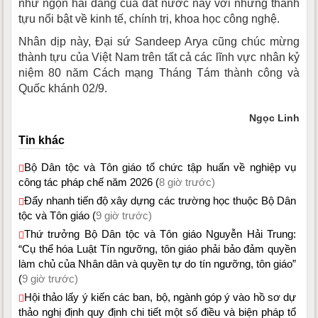
như ngọn hải đăng của đất nước này với những thành
tựu nổi bật về kinh tế, chính trị, khoa học công nghệ.
Nhân dịp này, Đại sứ Sandeep Arya cũng chúc mừng
thành tựu của Việt Nam trên tất cả các lĩnh vực nhân kỷ
niệm 80 năm Cách mạng Tháng Tám thành công và
Quốc khánh 02/9.
Ngọc Linh
Tin khác
Bộ Dân tộc và Tôn giáo tổ chức tập huấn về nghiệp vụ
công tác pháp chế năm 2026 (
8 giờ trước)
Đẩy nhanh tiến độ xây dựng các trường học thuộc Bộ Dân
tộc và Tôn giáo (
9 giờ trước)
Thứ trưởng Bộ Dân tộc và Tôn giáo Nguyễn Hải Trung:
“Cụ thể hóa Luật Tín ngưỡng, tôn giáo phải bảo đảm quyền
làm chủ của Nhân dân và quyền tự do tín ngưỡng, tôn giáo”
(
9 giờ trước)
Hội thảo lấy ý kiến các ban, bộ, ngành góp ý vào hồ sơ dự
thảo nghị định quy định chi tiết một số điều và biện pháp tổ