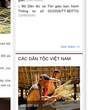
(10/06/2026)
 cán bộ
Xem thêm >>
n Độ và
CÁC DÂN TỘC VIỆT NAM
nh, coi
này của
, mở ra
NGƯỜI MẠ