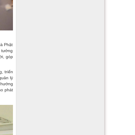
là Phật
n tưởng
ới, góp
, triển
quản lý
à hướng
ho phát