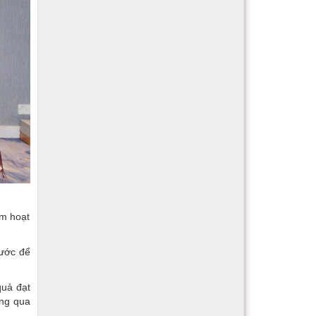
óm hoạt
nước để
quả đạt
ông qua