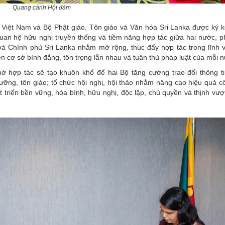
Quang cảnh Hội đàm
 Việt Nam và Bộ Phật giáo, Tôn giáo và Văn hóa Sri Lanka được ký k
quan hệ hữu nghị truyền thống và tiềm năng hợp tác giữa hai nước, 
à Chính phủ Sri Lanka nhằm mở rộng, thúc đẩy hợp tác trong lĩnh 
trên cơ sở bình đẳng, tôn trọng lẫn nhau và tuân thủ pháp luật của mỗi 
ớ hợp tác sẽ tạo khuôn khổ để hai Bộ tăng cường trao đổi thông ti
ưỡng, tôn giáo; tổ chức hội nghị, hội thảo nhằm nâng cao hiệu quả c
t triển bền vững, hòa bình, hữu nghị, độc lập, chủ quyền và thịnh vư