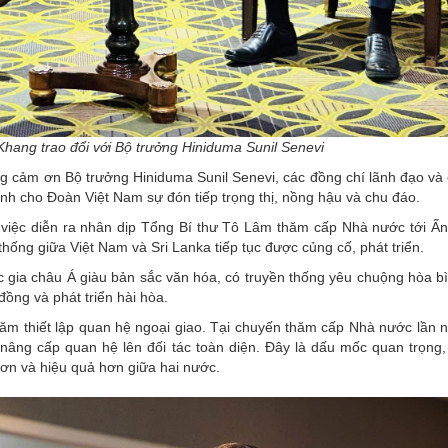
hang trao đổi với Bộ trưởng Hiniduma Sunil Senevi
g cảm ơn Bộ trưởng Hiniduma Sunil Senevi, các đồng chí lãnh đạo và
nh cho Đoàn Việt Nam sự đón tiếp trọng thị, nồng hậu và chu đáo.
việc diễn ra nhân dịp Tổng Bí thư Tô Lâm thăm cấp Nhà nước tới Ấ
thống giữa Việt Nam và Sri Lanka tiếp tục được củng cố, phát triển.
 gia châu Á giàu bản sắc văn hóa, có truyền thống yêu chuộng hòa bì
đồng và phát triển hài hòa.
ăm thiết lập quan hệ ngoại giao. Tại chuyến thăm cấp Nhà nước lần 
nâng cấp quan hệ lên đối tác toàn diện. Đây là dấu mốc quan trọng
hơn và hiệu quả hơn giữa hai nước.