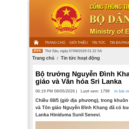
TRANG CHỦ
GIỚI THIỆU
TIN TỨC
TIN ĐA PH
Thứ Sáu, ngày 07/08/2026 01:32 SA
Trang chủ
Tin tức hoạt động
Bộ trưởng Nguyễn Đình Kha
giáo và Văn hóa Sri Lanka
06:19 PM 08/05/2026
|
Lượt xem: 1798
In bài vi
Chiều 08/5 (giờ địa phương), trong khuôn
và Tôn giáo Nguyễn Đình Khang đã có buổ
Lanka Hiniduma Sunil Senevi.