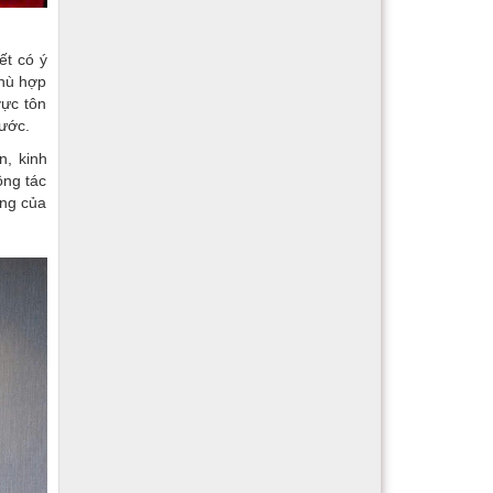
ết có ý
phù hợp
vực tôn
nước.
n, kinh
ông tác
ợng của