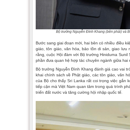
Bộ trưởng Nguyễn Đình Khang (bên phải) và Bộ
Bước sang giai đoạn mới, hai bên có nhiều điều kiệ
giáo, tôn giáo, văn hóa, bảo tồn di sản, giao lư
rằng, cuộc Hội đàm với Bộ trưởng Hiniduma Sunil S
phần đưa quan hệ hợp tác chuyên ngành giữa hai nư
Bộ trưởng Nguyễn Đình Khang đánh giá cao vai trò 
khai chính sách về Phật giáo, các tôn giáo, văn h
của Bộ cho thấy Sri Lanka rất coi trọng việc gắn 
tiếp cận mà Việt Nam quan tâm trong quá trình phát
triển đất nước và tăng cường hội nhập quốc tế.