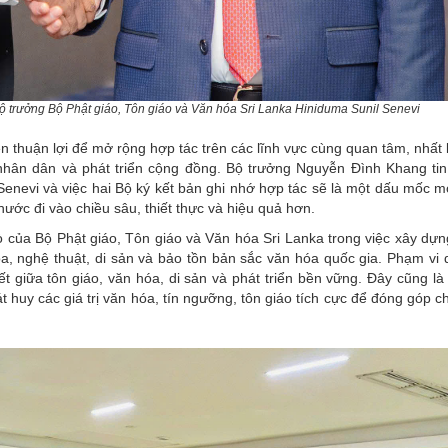
 trưởng Bộ Phật giáo, Tôn giáo và Văn hóa Sri Lanka Hiniduma Sunil Senevi
n thuận lợi để mở rộng hợp tác trên các lĩnh vực cùng quan tâm, nhất 
u nhân dân và phát triển cộng đồng. Bộ trưởng Nguyễn Đình Khang ti
enevi và việc hai Bộ ký kết bản ghi nhớ hợp tác sẽ là một dấu mốc m
ớc đi vào chiều sâu, thiết thực và hiệu quả hơn.
của Bộ Phật giáo, Tôn giáo và Văn hóa Sri Lanka trong việc xây dựng
óa, nghệ thuật, di sản và bảo tồn bản sắc văn hóa quốc gia. Phạm vi 
kết giữa tôn giáo, văn hóa, di sản và phát triển bền vững. Đây cũng l
 huy các giá trị văn hóa, tín ngưỡng, tôn giáo tích cực để đóng góp c