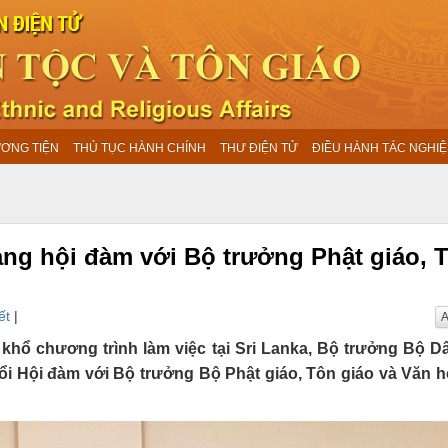
ƯƠNG TIỆN
THỦ TỤC HÀNH CHÍNH
THƯ ĐIỆN TỬ
ĐIỀU HÀNH TÁC NGHIỆ
ng hội đàm với Bộ trưởng Phật giáo, 
ết
|
A
 khổ chương trình làm việc tại Sri Lanka, Bộ trưởng Bộ D
i Hội đàm với Bộ trưởng Bộ Phật giáo, Tôn giáo và Văn h