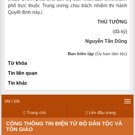
phố trực thuộc Trung ương chịu trách nhiệm thi hành
Quyết định này./.
THỦ TƯỚNG
(đã ký)
Nguyễn Tấn Dũng
Ban biên tập
(Ủy ban dân tộc)
Từ khóa
Tin liên quan
Tin khác
|
VN
EN
Tog
navi
Trang chủ
Lên đầu trang
CỔNG THÔNG TIN ĐIỆN TỬ BỘ DÂN TỘC VÀ
TÔN GIÁO