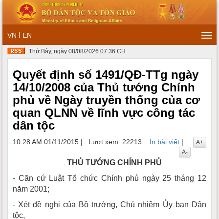
|
VN
EN
Tog
navi
Thứ Bảy, ngày 08/08/2026 07:36 CH
Quyết định số 1491/QĐ-TTg ngày
14/10/2008 của Thủ tướng Chính
phủ về Ngày truyền thống của cơ
quan QLNN về lĩnh vực công tác
dân tộc
10:28 AM 01/11/2015
|
Lượt xem: 22213
In bài viết
|
A+
A-
THỦ TƯỚNG CHÍNH PHỦ
- Căn cứ Luật Tổ chức Chính phủ ngày 25 tháng 12
năm 2001;
- Xét đề nghị của Bộ trưởng, Chủ nhiệm Ủy ban Dân
tộc,