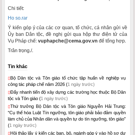
Chi tiết:
Ho so.rar
Ý kiến góp ý của các cơ quan, tổ chức, cá nhân gửi về
Ủy ban Dân tộc, đề nghị gửi qua hộp thư điện tử của
Vụ Pháp chế:
vuphapche@cema.gov.vn
để tổng hợp.
Trân trọng./.
Tin khác
Bộ Dân tộc và Tôn giáo tổ chức tập huấn về nghiệp vụ
công tác pháp chế năm 2026 (
1 ngày trước)
Đẩy nhanh tiến độ xây dựng các trường học thuộc Bộ Dân
tộc và Tôn giáo (
1 ngày trước)
Thứ trưởng Bộ Dân tộc và Tôn giáo Nguyễn Hải Trung:
“Cụ thể hóa Luật Tín ngưỡng, tôn giáo phải bảo đảm quyền
làm chủ của Nhân dân và quyền tự do tín ngưỡng, tôn giáo”
(
1 ngày trước)
Hội thảo lấy ý kiến các ban, bộ, ngành góp ý vào hồ sơ dự