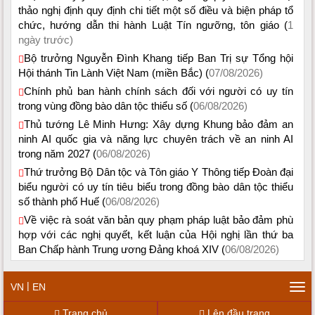
thảo nghị định quy định chi tiết một số điều và biện pháp tổ
chức, hướng dẫn thi hành Luật Tín ngưỡng, tôn giáo (
1
ngày trước)
Bộ trưởng Nguyễn Đình Khang tiếp Ban Trị sự Tổng hội
Hội thánh Tin Lành Việt Nam (miền Bắc) (
07/08/2026)
Chính phủ ban hành chính sách đối với người có uy tín
trong vùng đồng bào dân tộc thiểu số (
06/08/2026)
Thủ tướng Lê Minh Hưng: Xây dựng Khung bảo đảm an
ninh AI quốc gia và năng lực chuyên trách về an ninh AI
trong năm 2027 (
06/08/2026)
Thứ trưởng Bộ Dân tộc và Tôn giáo Y Thông tiếp Đoàn đại
biểu người có uy tín tiêu biểu trong đồng bào dân tộc thiểu
số thành phố Huế (
06/08/2026)
Về việc rà soát văn bản quy phạm pháp luật bảo đảm phù
hợp với các nghị quyết, kết luận của Hội nghị lần thứ ba
Ban Chấp hành Trung ương Đảng khoá XIV (
06/08/2026)
|
VN
EN
Tog
navi
Trang chủ
Lên đầu trang