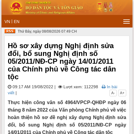
|
VN
EN
Tog
navi
Thứ Bảy, ngày 08/08/2026 07:49 CH
Hồ sơ xây dựng Nghị định sửa
đổi, bổ sung Nghị định số
05/2011/NĐ-CP ngày 14/01/2011
của Chính phủ về Công tác dân
tộc
09:17 AM 19/08/2022
|
Lượt xem: 112298
In bài
viết
|
A-
A+
Thực hiện công văn số 4964/VPCP-QHĐP ngày 06
tháng 8 năm 2022 của Văn phòng Chính phủ về việc
hoàn thiện hồ sơ đề nghị xây dựng Nghị định sửa
đổi, bổ sung Nghị định số 05/2011/NĐ-CP ngày
14/01/2011 của Chính phủ về Công tác dân tộc