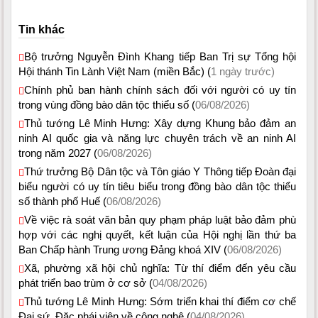
Tin khác
Bộ trưởng Nguyễn Đình Khang tiếp Ban Trị sự Tổng hội
Hội thánh Tin Lành Việt Nam (miền Bắc) (
1 ngày trước)
Chính phủ ban hành chính sách đối với người có uy tín
trong vùng đồng bào dân tộc thiểu số (
06/08/2026)
Thủ tướng Lê Minh Hưng: Xây dựng Khung bảo đảm an
ninh AI quốc gia và năng lực chuyên trách về an ninh AI
trong năm 2027 (
06/08/2026)
Thứ trưởng Bộ Dân tộc và Tôn giáo Y Thông tiếp Đoàn đại
biểu người có uy tín tiêu biểu trong đồng bào dân tộc thiểu
số thành phố Huế (
06/08/2026)
Về việc rà soát văn bản quy phạm pháp luật bảo đảm phù
hợp với các nghị quyết, kết luận của Hội nghị lần thứ ba
Ban Chấp hành Trung ương Đảng khoá XIV (
06/08/2026)
Xã, phường xã hội chủ nghĩa: Từ thí điểm đến yêu cầu
phát triển bao trùm ở cơ sở (
04/08/2026)
Thủ tướng Lê Minh Hưng: Sớm triển khai thí điểm cơ chế
Đại sứ, Đặc phái viên về công nghệ (
04/08/2026)