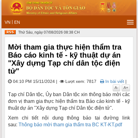
|
VN
EN
Tog
navi
Thứ Sáu, ngày 07/08/2026 08:38 CH
Mời tham gia thực hiện thẩm tra
Báo cáo kinh tế - kỹ thuật dự án
"Xây dựng Tạp chí dân tộc điện
tử"
04:10 PM 15/11/2024
|
Lượt xem: 7817
In bài viết
|
A-
A+
Tạp chí Dân tộc, Ủy ban Dân tộc xin thông báo mời các
đơn vị tham gia thực hiện thẩm tra Báo cáo kinh tế - kỹ
thuật dự án "Xây dựng Tạp chí Dân tộc điện tử".
Xem chi tiết nội dung thông báo tại đường link
sau:
Thông báo mời tham gia thẩm tra BC KT-KT.pdf