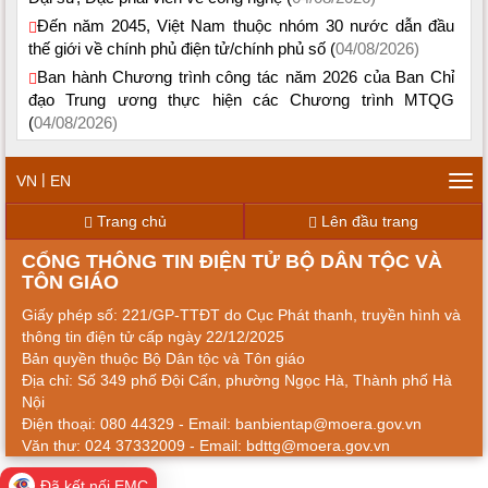
Đến năm 2045, Việt Nam thuộc nhóm 30 nước dẫn đầu
thế giới về chính phủ điện tử/chính phủ số (
04/08/2026)
Ban hành Chương trình công tác năm 2026 của Ban Chỉ
đạo Trung ương thực hiện các Chương trình MTQG
(
04/08/2026)
|
VN
EN
Tog
navi
Trang chủ
Lên đầu trang
CỔNG THÔNG TIN ĐIỆN TỬ BỘ DÂN TỘC VÀ
TÔN GIÁO
Giấy phép số: 221/GP-TTĐT do Cục Phát thanh, truyền hình và
thông tin điện tử cấp ngày 22/12/2025
Bản quyền thuộc Bộ Dân tộc và Tôn giáo
Địa chỉ: Số 349 phố Đội Cấn, phường Ngọc Hà, Thành phố Hà
Nội
Điện thoại: 080 44329 - Email: banbientap@moera.gov.vn
Văn thư: 024 37332009 - Email: bdttg@moera.gov.vn
Đã kết nối EMC