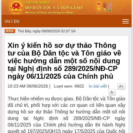
|
VN
EN
Tog
navi
Thứ Bảy, ngày 08/08/2026 02:07 SA
Xin ý kiến hồ sơ dự thảo Thông
tư của Bộ Dân tộc và Tôn giáo về
việc hướng dẫn một số nội dung
tại Nghị định số 289/2025/NĐ-CP
ngày 06/11/2025 của Chính phủ
10:23 AM 08/06/2026
|
Lượt xem: 4602
In bài viết
|
A+
A-
Thực hiện nhiệm vụ được giao, Bộ Dân tộc và Tôn giáo
đã chủ trì, phối hợp với các cơ quan có liên quan xây
dựng hồ sơ dự thảo Thông tư hướng dẫn một số nội
dung tại Nghị định số 289/2025/NĐ-CP ngày
06/11/2025 của Chính phủ hướng dẫn thi hành Nghị
quyết số 197/2025/QH15 ngày 17/5/2025 của Quốc hội