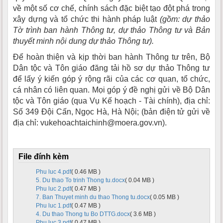
về một số cơ chế, chính sách đặc biệt tạo đột phá trong
xây dựng và tổ chức thi hành pháp luật
(gồm: dự thảo
Tờ trình ban hành Thông tư, dự thảo Thông tư và Bản
thuyết minh nội dung dự thảo Thông tư).
Để hoàn thiện và kịp thời ban hành Thông tư trên, Bộ
Dân tộc và Tôn giáo đăng tải hồ sơ dự thảo Thông tư
để lấy ý kiến góp ý rộng rãi của các cơ quan, tổ chức,
cá nhân có liên quan. Mọi góp ý đề nghị gửi về Bộ Dân
tộc và Tôn giáo (qua Vụ Kế hoạch - Tài chính), địa chỉ:
Số 349 Đội Cấn, Ngọc Hà, Hà Nội; (bản điện tử gửi về
địa chỉ: vukehoachtaichinh@moera.gov.vn).
File đính kèm
Phu luc 4.pdf
( 0.46 MB )
5. Du thao To trinh Thong tu.docx
( 0.04 MB )
Phu luc 2.pdf
( 0.47 MB )
7. Ban Thuyet minh du thao Thong tu.docx
( 0.05 MB )
Phu luc 1.pdf
( 0.47 MB )
4. Du thao Thong tu Bo DTTG.docx
( 3.6 MB )
Phu luc 3.pdf
( 0.47 MB )