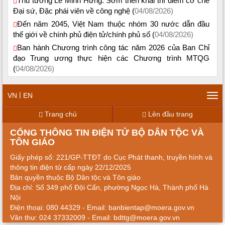
Thủ tướng Lê Minh Hưng: Sớm triển khai thí điểm cơ chế
Đại sứ, Đặc phái viên về công nghệ (
04/08/2026)
Đến năm 2045, Việt Nam thuộc nhóm 30 nước dẫn đầu
thế giới về chính phủ điện tử/chính phủ số (
04/08/2026)
Ban hành Chương trình công tác năm 2026 của Ban Chỉ
đạo Trung ương thực hiện các Chương trình MTQG
(
04/08/2026)
|
VN
EN
Tog
navi
Trang chủ
Lên đầu trang
CỔNG THÔNG TIN ĐIỆN TỬ BỘ DÂN TỘC VÀ
TÔN GIÁO
Giấy phép số: 221/GP-TTĐT do Cục Phát thanh, truyền hình và
thông tin điện tử cấp ngày 22/12/2025
Bản quyền thuộc Bộ Dân tộc và Tôn giáo
Địa chỉ: Số 349 phố Đội Cấn, phường Ngọc Hà, Thành phố Hà
Nội
Điện thoại: 080 44329 - Email: banbientap@moera.gov.vn
Văn thư: 024 37332009 - Email: bdttg@moera.gov.vn