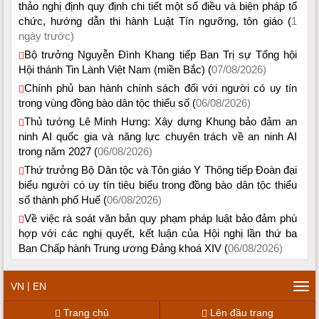
thảo nghị định quy định chi tiết một số điều và biện pháp tổ
chức, hướng dẫn thi hành Luật Tín ngưỡng, tôn giáo (
1
ngày trước)
Bộ trưởng Nguyễn Đình Khang tiếp Ban Trị sự Tổng hội
Hội thánh Tin Lành Việt Nam (miền Bắc) (
07/08/2026)
Chính phủ ban hành chính sách đối với người có uy tín
trong vùng đồng bào dân tộc thiểu số (
06/08/2026)
Thủ tướng Lê Minh Hưng: Xây dựng Khung bảo đảm an
ninh AI quốc gia và năng lực chuyên trách về an ninh AI
trong năm 2027 (
06/08/2026)
Thứ trưởng Bộ Dân tộc và Tôn giáo Y Thông tiếp Đoàn đại
biểu người có uy tín tiêu biểu trong đồng bào dân tộc thiểu
số thành phố Huế (
06/08/2026)
Về việc rà soát văn bản quy phạm pháp luật bảo đảm phù
hợp với các nghị quyết, kết luận của Hội nghị lần thứ ba
Ban Chấp hành Trung ương Đảng khoá XIV (
06/08/2026)
|
VN
EN
Tog
navi
Trang chủ
Lên đầu trang