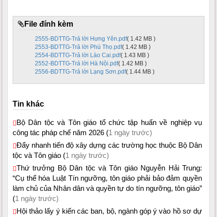
File đính kèm
2555-BDTTG-Trả lời Hưng Yên.pdf
( 1.42 MB )
2553-BDTTG-Trả lời Phú Thọ.pdf
( 1.42 MB )
2554-BDTTG-Trả lời Lào Cai.pdf
( 1.43 MB )
2552-BDTTG-Trả lời Hà Nội.pdf
( 1.42 MB )
2556-BDTTG-Trả lời Lạng Sơn.pdf
( 1.44 MB )
Tin khác
Bộ Dân tộc và Tôn giáo tổ chức tập huấn về nghiệp vụ
công tác pháp chế năm 2026 (
1 ngày trước)
Đẩy nhanh tiến độ xây dựng các trường học thuộc Bộ Dân
tộc và Tôn giáo (
1 ngày trước)
Thứ trưởng Bộ Dân tộc và Tôn giáo Nguyễn Hải Trung:
“Cụ thể hóa Luật Tín ngưỡng, tôn giáo phải bảo đảm quyền
làm chủ của Nhân dân và quyền tự do tín ngưỡng, tôn giáo”
(
1 ngày trước)
Hội thảo lấy ý kiến các ban, bộ, ngành góp ý vào hồ sơ dự