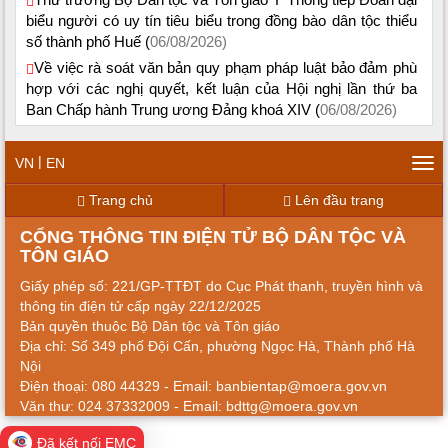
biểu người có uy tín tiêu biểu trong đồng bào dân tộc thiểu
số thành phố Huế (
06/08/2026)
Về việc rà soát văn bản quy phạm pháp luật bảo đảm phù
hợp với các nghị quyết, kết luận của Hội nghị lần thứ ba
Ban Chấp hành Trung ương Đảng khoá XIV (
06/08/2026)
|
VN
EN
Tog
navi
Trang chủ
Lên đầu trang
CỔNG THÔNG TIN ĐIỆN TỬ BỘ DÂN TỘC VÀ
TÔN GIÁO
Giấy phép số: 221/GP-TTĐT do Cục Phát thanh, truyền hình và
thông tin điện tử cấp ngày 22/12/2025
Bản quyền thuộc Bộ Dân tộc và Tôn giáo
Địa chỉ: Số 349 phố Đội Cấn, phường Ngọc Hà, Thành phố Hà
Nội
Điện thoại: 080 44329 - Email: banbientap@moera.gov.vn
Văn thư: 024 37332009 - Email: bdttg@moera.gov.vn
Đã kết nối EMC