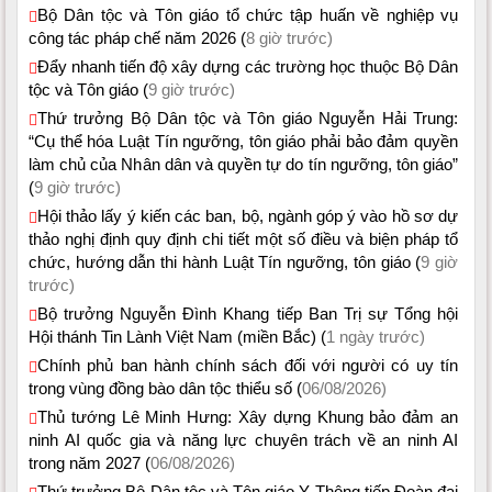
Bộ Dân tộc và Tôn giáo tổ chức tập huấn về nghiệp vụ
công tác pháp chế năm 2026 (
8 giờ trước)
Đẩy nhanh tiến độ xây dựng các trường học thuộc Bộ Dân
tộc và Tôn giáo (
9 giờ trước)
Thứ trưởng Bộ Dân tộc và Tôn giáo Nguyễn Hải Trung:
“Cụ thể hóa Luật Tín ngưỡng, tôn giáo phải bảo đảm quyền
làm chủ của Nhân dân và quyền tự do tín ngưỡng, tôn giáo”
(
9 giờ trước)
Hội thảo lấy ý kiến các ban, bộ, ngành góp ý vào hồ sơ dự
thảo nghị định quy định chi tiết một số điều và biện pháp tổ
chức, hướng dẫn thi hành Luật Tín ngưỡng, tôn giáo (
9 giờ
trước)
Bộ trưởng Nguyễn Đình Khang tiếp Ban Trị sự Tổng hội
Hội thánh Tin Lành Việt Nam (miền Bắc) (
1 ngày trước)
Chính phủ ban hành chính sách đối với người có uy tín
trong vùng đồng bào dân tộc thiểu số (
06/08/2026)
Thủ tướng Lê Minh Hưng: Xây dựng Khung bảo đảm an
ninh AI quốc gia và năng lực chuyên trách về an ninh AI
trong năm 2027 (
06/08/2026)
Thứ trưởng Bộ Dân tộc và Tôn giáo Y Thông tiếp Đoàn đại