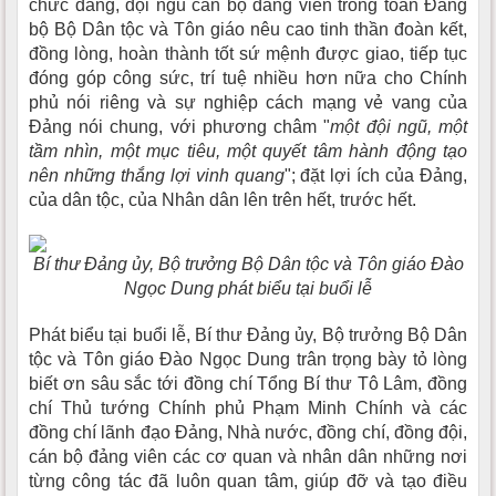
chức đảng, đội ngũ cán bộ đảng viên trong toàn Đảng
bộ Bộ Dân tộc và Tôn giáo nêu cao tinh thần đoàn kết,
đồng lòng, hoàn thành tốt sứ mệnh được giao, tiếp tục
đóng góp công sức, trí tuệ nhiều hơn nữa cho Chính
phủ nói riêng và sự nghiệp cách mạng vẻ vang của
Đảng nói chung, với phương châm "
một đội ngũ, một
tầm nhìn, một mục tiêu, một quyết tâm hành động tạo
nên những thắng lợi vinh quang
"; đặt lợi ích của Đảng,
của dân tộc, của Nhân dân lên trên hết, trước hết.
Bí thư Đảng ủy, Bộ trưởng Bộ Dân tộc và Tôn giáo Đào
Ngọc Dung phát biểu tại buổi lễ
Phát biểu tại buổi lễ, Bí thư Đảng ủy, Bộ trưởng Bộ Dân
tộc và Tôn giáo Đào Ngọc Dung trân trọng bày tỏ lòng
biết ơn sâu sắc tới đồng chí Tổng Bí thư Tô Lâm, đồng
chí Thủ tướng Chính phủ Phạm Minh Chính và các
đồng chí lãnh đạo Đảng, Nhà nước, đồng chí, đồng đội,
cán bộ đảng viên các cơ quan và nhân dân những nơi
từng công tác đã luôn quan tâm, giúp đỡ và tạo điều