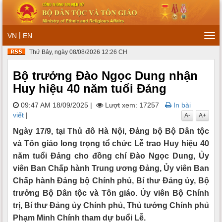
|
VN
EN
Tog
navi
Thứ Bảy, ngày 08/08/2026 12:26 CH
Bộ trưởng Đào Ngọc Dung nhận
Huy hiệu 40 năm tuổi Đảng
09:47 AM 18/09/2025
|
Lượt xem: 17257
In bài
viết
|
A-
A+
Ngày 17/9, tại Thủ đô Hà Nội, Đảng bộ Bộ Dân tộc
và Tôn giáo long trọng tổ chức Lễ trao Huy hiệu 40
năm tuổi Đảng cho đồng chí Đào Ngọc Dung, Ủy
viên Ban Chấp hành Trung ương Đảng, Ủy viên Ban
Chấp hành Đảng bộ Chính phủ, Bí thư Đảng ủy, Bộ
trưởng Bộ Dân tộc và Tôn giáo. Ủy viên Bộ Chính
trị, Bí thư Đảng ủy Chính phủ, Thủ tướng Chính phủ
Phạm Minh Chính tham dự buổi Lễ.