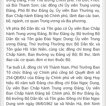
ương Đảng, Phó Thủ tướng Chính phủ: Hồ Đức Phớc
và Bùi Thanh Sơn; các đồng chí Ủy viên Trung ương
Đảng, Phó Bí thư Đảng ủy, Ủy viên Ban Thường vụ,
Ban Chấp hành Đảng bộ Chính phủ, lãnh đạo các ban,
bộ, ngành, cơ quan Trung ương và địa phương.
Về phía Bộ Dân tộc và Tôn giáo có Ủy viên Ban Chấp
hành Trung ương Đảng, Bí thư Đảng ủy, Bộ trưởng Bộ
Dân tộc và Tôn giáo Đào Ngọc Dung; Ủy viên Trung
ương Đảng, Thứ trưởng Thường trực Bộ Dân tộc và
Tôn giáo Hồ Văn Niên, cùng các đồng chí trong Ban
Chấp hành, Ban thường vụ Đảng uỷ Bộ; Bí thư, lãnh
đạo các cơ quan, đơn vị trực thuộc Bộ.
Tại buổi Lễ, đồng chí Võ Thành Nam, Phó Trưởng Ban
Tổ chức Đảng uỷ Chính phủ công bố Quyết định số
254-QĐ/ĐU của Đảng ủy Chính phủ về việc tặng Huy
hiệu 40 năm tuổi Đảng cho đồng chí Đào Ngọc Dung,
Ủy viên Ban Chấp hành Trung ương Đảng, Ủy viên
Ban Chấp hành Đảng bộ Chính phủ, Bí thư Đảng ủy,
Bộ trưởng Bộ Dân tộc và Tôn giáo. Đồng chí Đào Ngọc
Dung sinh ngày 06/6/1962 tại xã Nhân Hà, tỉnh Ninh