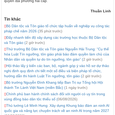
quyền địa phương hai cấp.
Thuần Linh
Tin khác
Bộ Dân tộc và Tôn giáo tổ chức tập huấn về nghiệp vụ công tác
pháp chế năm 2026 (
35 phút trước)
Đẩy nhanh tiến độ xây dựng các trường học thuộc Bộ Dân tộc
và Tôn giáo (
2 giờ trước)
Thứ trưởng Bộ Dân tộc và Tôn giáo Nguyễn Hải Trung: “Cụ thể
hóa Luật Tín ngưỡng, tôn giáo phải bảo đảm quyền làm chủ của
Nhân dân và quyền tự do tín ngưỡng, tôn giáo” (
2 giờ trước)
Hội thảo lấy ý kiến các ban, bộ, ngành góp ý vào hồ sơ dự thảo
nghị định quy định chi tiết một số điều và biện pháp tổ chức,
hướng dẫn thi hành Luật Tín ngưỡng, tôn giáo (
2 giờ trước)
Bộ trưởng Nguyễn Đình Khang tiếp Ban Trị sự Tổng hội Hội
thánh Tin Lành Việt Nam (miền Bắc) (
1 ngày trước)
Chính phủ ban hành chính sách đối với người có uy tín trong
vùng đồng bào dân tộc thiểu số (
06/08/2026)
Thủ tướng Lê Minh Hưng: Xây dựng Khung bảo đảm an ninh AI
quốc gia và năng lực chuyên trách về an ninh AI trong năm 2027