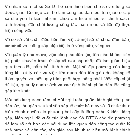
Về nhân sự, một số Sở DTTG còn thiếu biên chế so với tổng số
được giao. Đội ngũ cán bộ làm công tác dân tộc, tôn giáo ở cấp
xã chủ yếu là kiêm nhiệm, chưa am hiểu nhiều về chính sách,
ảnh hưởng đến chất lượng công tác tham mưu và tiến độ thực
hiện công việc.
Về cơ sở vật chất, điều kiện làm việc ở một số xã chưa đảm bảo,
cơ sở cũ và xuống cấp, đặc biệt là ở vùng sâu, vùng xa.
Về quản lý nhà nước, việc công tác dân tộc, tôn giáo không còn
bộ phận chuyên trách ở cấp xã sau sáp nhập đã làm giảm hiệu
quả theo dõi, nắm bắt tình hình. Một số địa phương còn lúng
túng khi xử lý các vụ việc liên quan đến tôn giáo do không rõ
thẩm quyền và thiếu quy trình phối hợp thống nhất. Việc cập nhật
dữ liệu, quản lý danh sách và xác định thành phần dân tộc cũng
gặp khó khăn.
Một nội dung trọng tâm tại Hội nghị toàn quốc đánh giá công tác
dân tộc, tôn giáo sau khi sắp xếp tổ chức bộ máy và tổ chức thực
hiện chính quyền địa phương hai cấp là lắng nghe ý kiến đóng
góp, kiến nghị, đề xuất của lãnh đạo Sở DTTG các địa phương
để làm rõ nét hơn các nội dung liên quan đến công tác quản lý
nhà nước về dân tộc, tôn giáo sau khi thực hiện mô hình chính