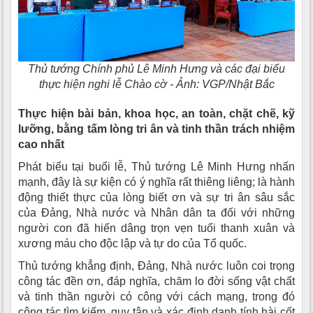
Thủ tướng Chính phủ Lê Minh Hưng và các đại biểu
thực hiện nghi lễ Chào cờ - Ảnh: VGP/Nhật Bắc
Thực hiện bài bản, khoa học, an toàn, chặt chẽ, kỹ
lưỡng, bằng tấm lòng tri ân và tinh thần trách nhiệm
cao nhất
Phát biểu tại buổi lễ, Thủ tướng Lê Minh Hưng nhấn
mạnh, đây là sự kiện có ý nghĩa rất thiêng liêng; là hành
động thiết thực của lòng biết ơn và sự tri ân sâu sắc
của Đảng, Nhà nước và Nhân dân ta đối với những
người con đã hiến dâng trọn vẹn tuổi thanh xuân và
xương máu cho độc lập và tự do của Tổ quốc.
Thủ tướng khẳng định, Đảng, Nhà nước luôn coi trọng
công tác đền ơn, đáp nghĩa, chăm lo đời sống vật chất
và tinh thần người có công với cách mạng, trong đó
công tác tìm kiếm, quy tập và xác định danh tính hài cốt