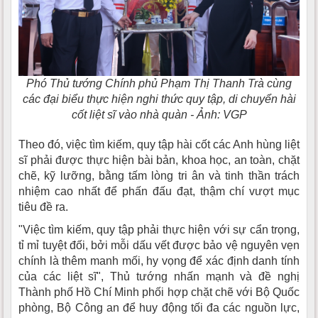
Phó Thủ tướng Chính phủ Phạm Thị Thanh Trà cùng
các đại biểu thực hiện nghi thức quy tập, di chuyển hài
cốt liệt sĩ vào nhà quàn - Ảnh: VGP
Theo đó, việc tìm kiếm, quy tập hài cốt các Anh hùng liệt
sĩ phải được thực hiện bài bản, khoa học, an toàn, chặt
chẽ, kỹ lưỡng, bằng tấm lòng tri ân và tinh thần trách
nhiệm cao nhất để phấn đấu đạt, thậm chí vượt mục
tiêu đề ra.
"Việc tìm kiếm, quy tập phải thực hiện với sự cẩn trọng,
tỉ mỉ tuyệt đối, bởi mỗi dấu vết được bảo vệ nguyên vẹn
chính là thêm manh mối, hy vọng để xác định danh tính
của các liệt sĩ", Thủ tướng nhấn mạnh và đề nghị
Thành phố Hồ Chí Minh phối hợp chặt chẽ với Bộ Quốc
phòng, Bộ Công an để huy động tối đa các nguồn lực,