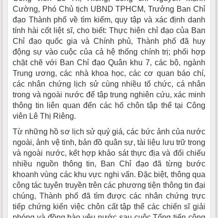
Cường, Phó Chủ tịch UBND TPHCM, Trưởng Ban Chỉ
đạo Thành phố về tìm kiếm, quy tập và xác định danh
tính hài cốt liệt sĩ, cho biết: Thực hiện chỉ đạo của Ban
Chỉ đạo quốc gia và Chính phủ, Thành phố đã huy
động sự vào cuộc của cả hệ thống chính trị; phối hợp
chặt chẽ với Ban Chỉ đạo Quân khu 7, các bộ, ngành
Trung ương, các nhà khoa học, các cơ quan báo chí,
các nhân chứng lịch sử cùng nhiều tổ chức, cá nhân
trong và ngoài nước để tập trung nghiên cứu, xác minh
thông tin liên quan đến các hố chôn tập thể tại Công
viên Lê Thị Riêng.
Từ những hồ sơ lịch sử quý giá, các bức ảnh của nước
ngoài, ảnh vệ tinh, bản đồ quân sự, tài liệu lưu trữ trong
và ngoài nước, kết hợp khảo sát thực địa và đối chiếu
nhiều nguồn thông tin, Ban Chỉ đạo đã từng bước
khoanh vùng các khu vực nghi vấn. Đặc biệt, thông qua
công tác tuyên truyền trên các phương tiện thông tin đại
chúng, Thành phố đã tìm được các nhân chứng trực
tiếp chứng kiến việc chôn cất tập thể các chiến sĩ giải
phóng và đồng bào yêu nước sau cuộc Tổng tiến công