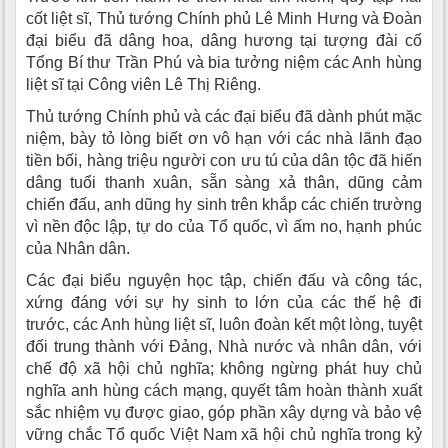
cốt liệt sĩ, Thủ tướng Chính phủ Lê Minh Hưng và Đoàn
đại biểu đã dâng hoa, dâng hương tại tượng đài cố
Tổng Bí thư Trần Phú và bia tưởng niệm các Anh hùng
liệt sĩ tại Công viên Lê Thị Riêng.
Thủ tướng Chính phủ và các đại biểu đã dành phút mặc
niệm, bày tỏ lòng biết ơn vô hạn với các nhà lãnh đạo
tiền bối, hàng triệu người con ưu tú của dân tộc đã hiến
dâng tuổi thanh xuân, sẵn sàng xả thân, dũng cảm
chiến đấu, anh dũng hy sinh trên khắp các chiến trường
vì nền độc lập, tự do của Tổ quốc, vì ấm no, hạnh phúc
của Nhân dân.
Các đại biểu nguyện học tập, chiến đấu và công tác,
xứng đáng với sự hy sinh to lớn của các thế hệ đi
trước, các Anh hùng liệt sĩ, luôn đoàn kết một lòng, tuyệt
đối trung thành với Đảng, Nhà nước và nhân dân, với
chế độ xã hội chủ nghĩa; không ngừng phát huy chủ
nghĩa anh hùng cách mạng, quyết tâm hoàn thành xuất
sắc nhiệm vụ được giao, góp phần xây dựng và bảo vệ
vững chắc Tổ quốc Việt Nam xã hội chủ nghĩa trong kỷ