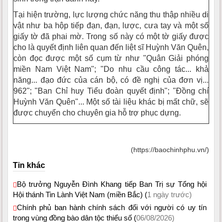
Tại hiện trường, lực lượng chức năng thu thập nhiều di
vật như ba hộp tiếp đạn, đạn, lược, cưa tay và một số
giấy tờ đã phai mờ. Trong số này có một tờ giấy được
cho là quyết định liên quan đến liệt sĩ Huỳnh Văn Quên,
còn đọc được một số cụm từ như "Quân Giải phóng
miền Nam Việt Nam"; "Do nhu cầu công tác... khả
năng... đạo đức của cán bộ, có đề nghị của đơn vị...
962"; "Ban Chỉ huy Tiểu đoàn quyết định"; "Đồng chí
Huỳnh Văn Quên"... Một số tài liệu khác bị mất chữ, sẽ
được chuyển cho chuyên gia hỗ trợ phục dựng.
(https://baochinhphu.vn/)
Tin khác
Bộ trưởng Nguyễn Đình Khang tiếp Ban Trị sự Tổng hội
Hội thánh Tin Lành Việt Nam (miền Bắc) (
1 ngày trước)
Chính phủ ban hành chính sách đối với người có uy tín
trong vùng đồng bào dân tộc thiểu số (
06/08/2026)