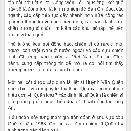
tập hài cốt liệt sĩ tại Công viên Lê Thị Riêng; kết quả
này sẽ là động lực, là kinh nghiệm để Ban Chỉ đạo, các
ngành, các cấp tiếp tục đẩy nhanh hơn nữa công tác
giải mã thông tin về các chiến dịch, các trận đánh lớn,
khẩn trương tổ chức tìm kiếm các khu mộ tập thể trên
phạm vi toàn quốc.
Thủ tướng kêu gọi đồng bào, chiến sĩ cả nước, mọi
người con Việt Nam ở nước ngoài và các cựu chiến
binh đã từng tham chiến tại Việt Nam tiếp tục đồng
hành, cung cấp thông tin để mở ra cơ hội tìm thấy
những người con ưu tú của Tổ quốc.
Một hài cốt được xác định là liệt sĩ Huỳnh Văn Quên
nhờ chiếc ví còn giấy tờ tùy thân. Qua xác minh phiên
hiệu đơn vị, Quân khu 7 xác định liệt sĩ Quên là chiến sĩ
giải phóng quân thuộc Tiểu đoàn 1, hoạt động tại Long
An.
Tiểu đoàn này từng tham gia trận đánh ở khu vực cầu
Chữ Y năm 1968. Có thể xác định chiến sĩ Quên hy
sinh trong trận đánh này.