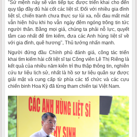
"Sứ mệnh này sẽ vẫn tiếp tục được triển khai cho đến
quy tập đầy đủ hài cốt các liệt sĩ. Đối với nhiều gia đình
liệt sĩ, chiến tranh chưa thực sự lùi xa, nỗi đau mất mát
vẫn hiện hữu khi họ vẫn ngày đêm ngóng trông tin tức
người thân. Bằng mọi giá, chúng ta phải nỗ lực, quyết
tâm cao nhất để tìm kiếm, đưa các Anh hùng liệt sĩ về
với gia đình, quê hương", Thủ tướng nhấn mạnh.
Người đứng đầu Chính phủ đánh giá, công tác triển
khai tìm kiếm hài cốt liệt sĩ tại Công viên Lê Thị Riêng là
kết quả của nhiều năm kiên trì thu thập thông tin, nghiên
cứu tư liệu lịch sử, nhất là hồ sơ tư liệu quân sự được
giải mật và cung cấp từ phía các tổ chức và các cựu
chiến binh Hoa Kỳ đã từng tham chiến tại Việt Nam.