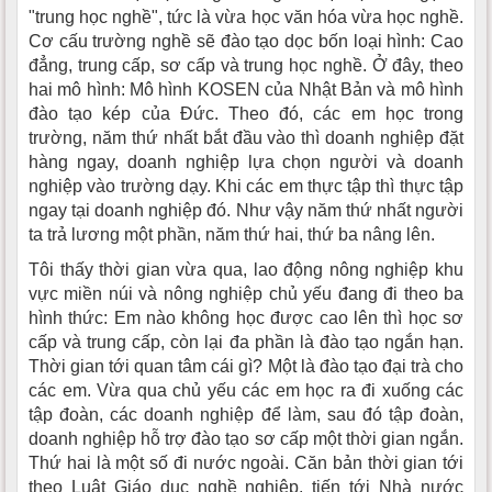
"trung học nghề", tức là vừa học văn hóa vừa học nghề.
Cơ cấu trường nghề sẽ đào tạo dọc bốn loại hình: Cao
đẳng, trung cấp, sơ cấp và trung học nghề. Ở đây, theo
hai mô hình: Mô hình KOSEN của Nhật Bản và mô hình
đào tạo kép của Đức. Theo đó, các em học trong
trường, năm thứ nhất bắt đầu vào thì doanh nghiệp đặt
hàng ngay, doanh nghiệp lựa chọn người và doanh
nghiệp vào trường dạy. Khi các em thực tập thì thực tập
ngay tại doanh nghiệp đó. Như vậy năm thứ nhất người
ta trả lương một phần, năm thứ hai, thứ ba nâng lên.
Tôi thấy thời gian vừa qua, lao động nông nghiệp khu
vực miền núi và nông nghiệp chủ yếu đang đi theo ba
hình thức: Em nào không học được cao lên thì học sơ
cấp và trung cấp, còn lại đa phần là đào tạo ngắn hạn.
Thời gian tới quan tâm cái gì? Một là đào tạo đại trà cho
các em. Vừa qua chủ yếu các em học ra đi xuống các
tập đoàn, các doanh nghiệp để làm, sau đó tập đoàn,
doanh nghiệp hỗ trợ đào tạo sơ cấp một thời gian ngắn.
Thứ hai là một số đi nước ngoài. Căn bản thời gian tới
theo Luật Giáo dục nghề nghiệp, tiến tới Nhà nước