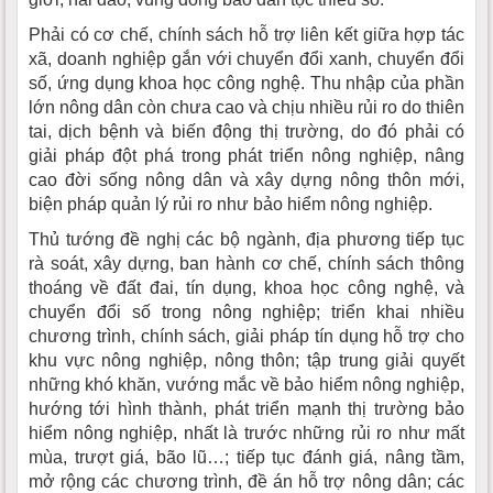
Phải có cơ chế, chính sách hỗ trợ liên kết giữa hợp tác
xã, doanh nghiệp gắn với chuyển đổi xanh, chuyển đổi
số, ứng dụng khoa học công nghệ. Thu nhập của phần
lớn nông dân còn chưa cao và chịu nhiều rủi ro do thiên
tai, dịch bệnh và biến động thị trường, do đó phải có
giải pháp đột phá trong phát triển nông nghiệp, nâng
cao đời sống nông dân và xây dựng nông thôn mới,
biện pháp quản lý rủi ro như bảo hiểm nông nghiệp.
Thủ tướng đề nghị các bộ ngành, địa phương tiếp tục
rà soát, xây dựng, ban hành cơ chế, chính sách thông
thoáng về đất đai, tín dụng, khoa học công nghệ, và
chuyển đổi số trong nông nghiệp; triển khai nhiều
chương trình, chính sách, giải pháp tín dụng hỗ trợ cho
khu vực nông nghiệp, nông thôn; tập trung giải quyết
những khó khăn, vướng mắc về bảo hiểm nông nghiệp,
hướng tới hình thành, phát triển mạnh thị trường bảo
hiểm nông nghiệp, nhất là trước những rủi ro như mất
mùa, trượt giá, bão lũ…; tiếp tục đánh giá, nâng tầm,
mở rộng các chương trình, đề án hỗ trợ nông dân; các