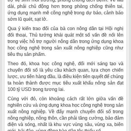
dài, phải chủ động hơn trong phòng chống thiên tai,
ứng dụng mạnh mẽ công nghệ trong dự báo, cảnh báo
sớm lũ quét, sạt lở.
Qua ý kiến trao đổi của bà con nông dân tại Hội nghị
đối thoại, Thủ tướng khái quát một số vấn đề nổi lên
trong việc hỗ trợ người nông dân trong ứng dụng khoa
học công nghệ trong sản xuất nông nghiệp cũng như
tiêu thụ sản phẩm.
Theo đó, khoa học công nghệ, đổi mới sáng tạo và
chuyển đổi số là yêu cầu khách quan, lựa chọn chiến
lược, ưu tiên hàng đầu, là điều kiện tiên quyết để chúng
ta hoàn thành được mục tiêu xuất khẩu nông sản đạt
100 tỷ USD trong tương lai.
Cùng với đó, còn khoảng cách rất lớn giữa vấn đề
nghiên cứu và ứng dụng khoa học công nghệ trong sản
xuất nông nghiệp. Về đẩy mạnh chuyển đổi số trong
nông nghiệp, nông thôn, cần phải tăng cường, bảo đảm
điện và sóng, nhất là khu vực vùng sâu, vùng xa, biên
giới, hải đảo, vùng đồng bào dân tộc thiểu số.