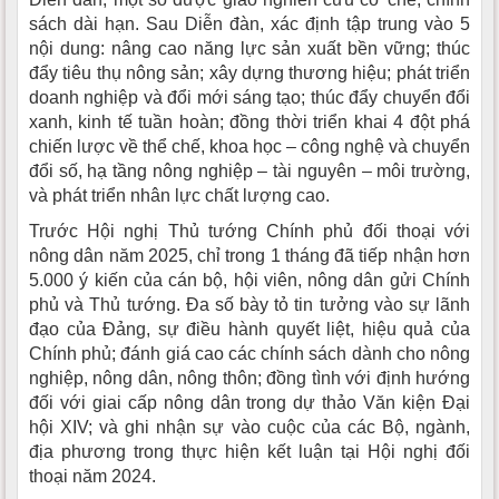
sách dài hạn. Sau Diễn đàn, xác định tập trung vào 5
nội dung: nâng cao năng lực sản xuất bền vững; thúc
đẩy tiêu thụ nông sản; xây dựng thương hiệu; phát triển
doanh nghiệp và đổi mới sáng tạo; thúc đẩy chuyển đổi
xanh, kinh tế tuần hoàn; đồng thời triển khai 4 đột phá
chiến lược về thể chế, khoa học – công nghệ và chuyển
đổi số, hạ tầng nông nghiệp – tài nguyên – môi trường,
và phát triển nhân lực chất lượng cao.
Trước Hội nghị Thủ tướng Chính phủ đối thoại với
nông dân năm 2025, chỉ trong 1 tháng đã tiếp nhận hơn
5.000 ý kiến của cán bộ, hội viên, nông dân gửi Chính
phủ và Thủ tướng. Đa số bày tỏ tin tưởng vào sự lãnh
đạo của Đảng, sự điều hành quyết liệt, hiệu quả của
Chính phủ; đánh giá cao các chính sách dành cho nông
nghiệp, nông dân, nông thôn; đồng tình với định hướng
đối với giai cấp nông dân trong dự thảo Văn kiện Đại
hội XIV; và ghi nhận sự vào cuộc của các Bộ, ngành,
địa phương trong thực hiện kết luận tại Hội nghị đối
thoại năm 2024.