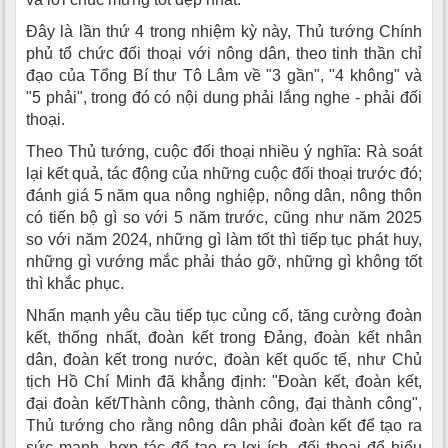
Đây là lần thứ 4 trong nhiệm kỳ này, Thủ tướng Chính
phủ tổ chức đối thoại với nông dân, theo tinh thần chỉ
đạo của Tổng Bí thư Tô Lâm về "3 gần", "4 không" và
"5 phải", trong đó có nội dung phải lắng nghe - phải đối
thoại.
Theo Thủ tướng, cuộc đối thoại nhiều ý nghĩa: Rà soát
lại kết quả, tác động của những cuộc đối thoại trước đó;
đánh giá 5 năm qua nông nghiệp, nông dân, nông thôn
có tiến bộ gì so với 5 năm trước, cũng như năm 2025
so với năm 2024, những gì làm tốt thì tiếp tục phát huy,
những gì vướng mắc phải tháo gỡ, những gì không tốt
thì khắc phục.
Nhấn mạnh yêu cầu tiếp tục củng cố, tăng cường đoàn
kết, thống nhất, đoàn kết trong Đảng, đoàn kết nhân
dân, đoàn kết trong nước, đoàn kết quốc tế, như Chủ
tịch Hồ Chí Minh đã khẳng định: "Đoàn kết, đoàn kết,
đại đoàn kết/Thành công, thành công, đại thành công",
Thủ tướng cho rằng nông dân phải đoàn kết để tạo ra
sức mạnh, hợp tác để tạo ra lợi ích, đối thoại để hiểu