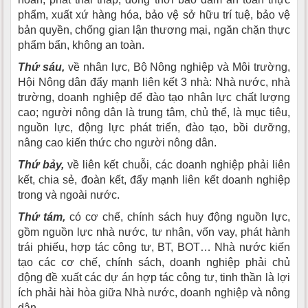
phẩm, xuất xứ hàng hóa, bảo vệ sở hữu trí tuệ, bảo vệ
bản quyền, chống gian lận thương mại, ngăn chặn thực
phẩm bẩn, không an toàn.
Thứ sáu,
về nhân lực, Bộ Nông nghiệp và Môi trường,
Hội Nông dân đẩy mạnh liên kết 3 nhà: Nhà nước, nhà
trường, doanh nghiệp để đào tạo nhân lực chất lượng
cao; người nông dân là trung tâm, chủ thể, là mục tiêu,
nguồn lực, động lực phát triển, đào tạo, bồi dưỡng,
nâng cao kiến thức cho người nông dân.
Thứ bảy,
về liên kết chuỗi, các doanh nghiệp phải liên
kết, chia sẻ, đoàn kết, đẩy mạnh liên kết doanh nghiệp
trong và ngoài nước.
Thứ tám,
có cơ chế, chính sách huy động nguồn lực,
gồm nguồn lực nhà nước, tư nhân, vốn vay, phát hành
trái phiếu, hợp tác công tư, BT, BOT… Nhà nước kiến
tạo các cơ chế, chính sách, doanh nghiệp phải chủ
động đề xuất các dự án hợp tác công tư, tinh thần là lợi
ích phải hài hòa giữa Nhà nước, doanh nghiệp và nông
dân.