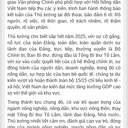
giao Văn phòng Chính phủ phối hợp với Hội Nông dân
Việt Nam tiếp thu các ý kiến, trình ban hành thông báo
kết luận của Thủ tướng tại đối thoại, bảo đảm 6 rõ: Rõ
người, rõ việc, rõ thời gian, rõ trách nhiệm, rõ thẩm
quyền, rõ sản phẩm.
Thủ tướng cho biết sắp hết năm 2025, với sự cố gắng,
nỗ lực của toàn Đảng, toàn dân, toàn quân dưới sự
lãnh đạo của Đảng, trực tiếp, thường xuyên là Bộ
Chính trị, Ban Bí thư, đứng đầu là Tổng Bí thư Tô Lâm,
với sự vào cuộc quyết liệt của cả hệ thống chính trị, sự
đồng hành của người dân, doanh nghiệp, trong đó có
nông dân, sự hợp tác của bạn bè quốc tế, chúng ta dự
kiến vượt và hoàn thành toàn bộ 15/15 chỉ tiêu kinh tế -
xã hội; Việt Nam dự kiến đạt mức tăng trưởng GDP cao
so với thế giới và khu vực.
Trong thành tựu chung đó, có vai trò quan trọng của
ngành nông nghiệp, nông dân, khu vực nông thôn; thay
mặt Tổng Bí thư Tô Lâm, lãnh đạo Đảng, Nhà nước,
Thủ tướng nhiệt liệt cảm ơn, đánh giá cao vai trò, đóng
góp của ngành nông nghiệp, người nông dân và sự