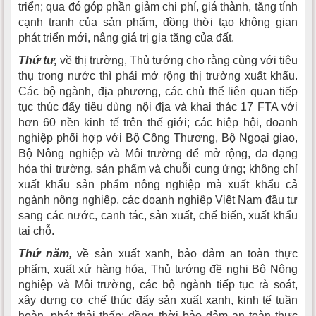
triển; qua đó góp phần giảm chi phí, giá thành, tăng tính
cạnh tranh của sản phẩm, đồng thời tạo không gian
phát triển mới, nâng giá trị gia tăng của đất.
Thứ tư,
về thị trường, Thủ tướng cho rằng cùng với tiêu
thụ trong nước thì phải mở rộng thị trường xuất khẩu.
Các bộ ngành, địa phương, các chủ thể liên quan tiếp
tục thúc đẩy tiêu dùng nội địa và khai thác 17 FTA với
hơn 60 nền kinh tế trên thế giới; các hiệp hội, doanh
nghiệp phối hợp với Bộ Công Thương, Bộ Ngoại giao,
Bộ Nông nghiệp và Môi trường để mở rộng, đa dạng
hóa thị trường, sản phẩm và chuỗi cung ứng; không chỉ
xuất khẩu sản phẩm nông nghiệp mà xuất khẩu cả
ngành nông nghiệp, các doanh nghiệp Việt Nam đầu tư
sang các nước, canh tác, sản xuất, chế biến, xuất khẩu
tại chỗ.
Thứ năm,
về sản xuất xanh, bảo đảm an toàn thực
phẩm, xuất xứ hàng hóa, Thủ tướng đề nghị Bộ Nông
nghiệp và Môi trường, các bộ ngành tiếp tục rà soát,
xây dựng cơ chế thúc đẩy sản xuất xanh, kinh tế tuần
hoàn, phát thải thấp; đồng thời bảo đảm an toàn thực