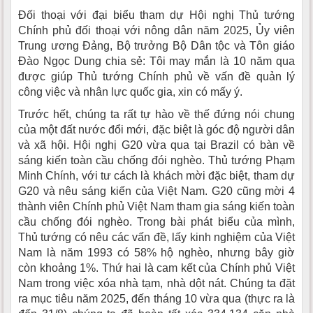
Đối thoại với đại biểu tham dự Hội nghị Thủ tướng
Chính phủ đối thoại với nông dân năm 2025, Ủy viên
Trung ương Đảng, Bộ trưởng Bộ Dân tộc và Tôn giáo
Đào Ngọc Dung chia sẻ: Tôi may mắn là 10 năm qua
được giúp Thủ tướng Chính phủ về vấn đề quản lý
công việc và nhân lực quốc gia, xin có mấy ý.
Trước hết, chúng ta rất tự hào về thế đứng nói chung
của một đất nước đổi mới, đặc biệt là góc độ người dân
và xã hội. Hội nghị G20 vừa qua tại Brazil có bàn về
sáng kiến toàn cầu chống đói nghèo. Thủ tướng Phạm
Minh Chính, với tư cách là khách mời đặc biệt, tham dự
G20 và nêu sáng kiến của Việt Nam. G20 cũng mời 4
thành viên Chính phủ Việt Nam tham gia sáng kiến toàn
cầu chống đói nghèo. Trong bài phát biểu của mình,
Thủ tướng có nêu các vấn đề, lấy kinh nghiệm của Việt
Nam là năm 1993 có 58% hộ nghèo, nhưng bây giờ
còn khoảng 1%. Thứ hai là cam kết của Chính phủ Việt
Nam trong việc xóa nhà tạm, nhà dột nát. Chúng ta đặt
ra mục tiêu năm 2025, đến tháng 10 vừa qua (thực ra là