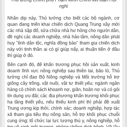
nghị
Nhân dịp này, Thủ tướng cho biết các bộ ngành, cơ
quan đang triển khai chiến dịch Quang Trung xây mới
các nhà sập đổ, sửa chữa nhà hư hỏng cho người dân,
đề nghị các doanh nghiệp, nhà hảo tâm, nông dân phát
huy "tình dân tộc, nghĩa đồng bào" tham gia chiến dịch
này với tinh thần ai có gì giúp nấy, ai thuận tiện ở đâu
thì giúp ở đó.
Bên cạnh đó, để khẩn trương phục hồi sản xuất, kinh
doanh lĩnh vực nông nghiệp sau thiên tai, bão lũ, Thủ
tướng chỉ đạo Bộ Nông nghiệp và Môi trường hỗ trợ
giống cây trồng, vật nuôi, vật tư thiết yếu; ngành ngân
hàng có chính sách khoanh nợ, giãn, hoãn nợ và có gói
tín dụng ưu đãi; các địa phương khẩn trương khôi phục
hạ tầng thiết yếu, nếu thiếu kinh phí thì phải đề xuất
Trung ương kịp thời, chính xác; doanh nghiệp, hợp tác
xã tham gia tiêu thụ nông sản, hỗ trợ khôi phục chuỗi
cung ứng; tổ chức lại lực lượng thú y, nông nghiệp, hỗ
trợ vệ sinh môi trương, phòng chống dịch bệnh. Về lâu