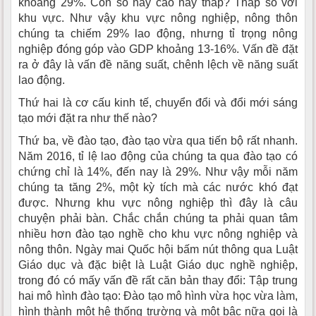
khoảng 29%. Con số này cao hay thấp? Thấp so với
khu vực. Như vậy khu vực nông nghiệp, nông thôn
chúng ta chiếm 29% lao động, nhưng tỉ trọng nông
nghiệp đóng góp vào GDP khoảng 13-16%. Vấn đề đặt
ra ở đây là vấn đề năng suất, chênh lệch về năng suất
lao động.
Thứ hai là cơ cấu kinh tế, chuyển đổi và đổi mới sáng
tạo mới đặt ra như thế nào?
Thứ ba, về đào tạo, đào tạo vừa qua tiến bộ rất nhanh.
Năm 2016, tỉ lệ lao động của chúng ta qua đào tạo có
chứng chỉ là 14%, đến nay là 29%. Như vậy mỗi năm
chúng ta tăng 2%, một kỳ tích mà các nước khó đạt
được. Nhưng khu vực nông nghiệp thì đây là câu
chuyện phải bàn. Chắc chắn chúng ta phải quan tâm
nhiều hơn đào tạo nghề cho khu vực nông nghiệp và
nông thôn. Ngày mai Quốc hội bấm nút thông qua Luật
Giáo dục và đặc biệt là Luật Giáo dục nghề nghiệp,
trong đó có mấy vấn đề rất căn bản thay đổi: Tập trung
hai mô hình đào tạo: Đào tạo mô hình vừa học vừa làm,
hình thành một hệ thống trường và một bậc nữa gọi là