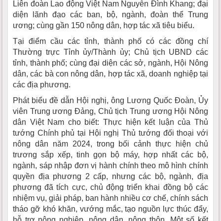
Liên đoàn Lao động Việt Nam Nguyễn Đình Khang; đại
diện lãnh đạo các ban, bộ, ngành, đoàn thể Trung
ương; cùng gần 150 nông dân, hợp tác xã tiêu biểu.
Tại điểm cầu các tỉnh, thành phố có các đồng chí
Thường trực Tỉnh ủy/Thành ủy; Chủ tịch UBND các
tỉnh, thành phố; cùng đại diện các sở, ngành, Hội Nông
dân, các bà con nông dân, hợp tác xã, doanh nghiệp tại
các địa phương.
Phát biểu đề dẫn Hội nghị, ông Lương Quốc Đoàn, Ủy
viên Trung ương Đảng, Chủ tịch Trung ương Hội Nông
dân Việt Nam cho biết: Thực hiện kết luận của Thủ
tướng Chính phủ tại Hội nghị Thủ tướng đối thoại với
nông dân năm 2024, trong bối cảnh thực hiện chủ
trương sắp xếp, tinh gọn bộ máy, hợp nhất các bộ,
ngành, sáp nhập đơn vị hành chính theo mô hình chính
quyền địa phương 2 cấp, nhưng các bộ, ngành, địa
phương đã tích cực, chủ động triển khai đồng bộ các
nhiệm vụ, giải pháp, ban hành nhiều cơ chế, chính sách
tháo gỡ khó khăn, vướng mắc, tạo nguồn lực thúc đẩy,
hỗ trợ nông nghiệp, nông dân, nông thôn. Một số kết