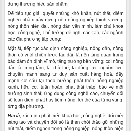
dựng thương hiệu sản phẩm.
Để tiếp tục giải quyết những khó khăn, nút thắt, điểm
nghẽn nhằm xây dựng nền nông nghiệp thịnh vượng,
nông thôn hiện đại, nông dân văn minh, làm chủ khoa
học, công nghệ, Thủ tướng đề nghị các cấp, các ngành
các địa phương tập trung:
Một là,
tiếp tục xác định nông nghiệp, nông dân, nông
thôn có vị trí chiến lược lâu dài, là nền tảng quan trọng
bảo đảm ổn định vĩ mô, tăng trưởng bền vững; coi nông
dân là trung tâm, là chủ thể, là động lực, nguồn lực;
chuyển mạnh sang tư duy sản xuất hàng hoá, đẩy
mạnh cơ cấu lại theo hướng phát triển nông nghiệp
xanh, hữu cơ, tuần hoàn, phát thải thấp, bảo vệ môi
trường sinh thái; ứng dụng công nghệ cao, chuyển đổi
số toàn diện; phát huy tiềm năng, lợi thế của từng vùng,
từng địa phương.
Hai là,
xác định phát triển khoa học, công nghệ, đổi mới
sáng tạo và chuyển đổi số là then chốt tháo gỡ những
nút thắt, điểm nghẽn trong nông nghiệp, nông thôn hiện