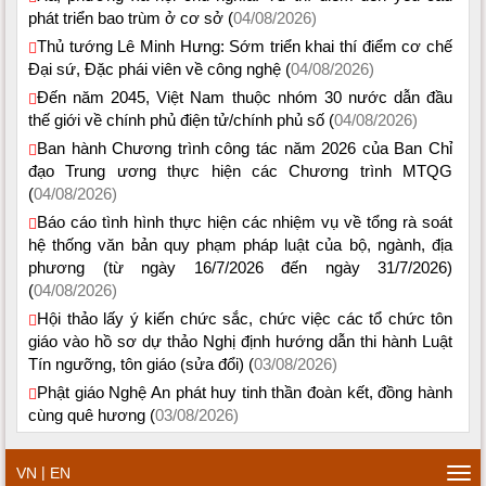
phát triển bao trùm ở cơ sở (
04/08/2026)
Thủ tướng Lê Minh Hưng: Sớm triển khai thí điểm cơ chế
Đại sứ, Đặc phái viên về công nghệ (
04/08/2026)
Đến năm 2045, Việt Nam thuộc nhóm 30 nước dẫn đầu
thế giới về chính phủ điện tử/chính phủ số (
04/08/2026)
Ban hành Chương trình công tác năm 2026 của Ban Chỉ
đạo Trung ương thực hiện các Chương trình MTQG
(
04/08/2026)
Báo cáo tình hình thực hiện các nhiệm vụ về tổng rà soát
hệ thống văn bản quy phạm pháp luật của bộ, ngành, địa
phương (từ ngày 16/7/2026 đến ngày 31/7/2026)
(
04/08/2026)
Hội thảo lấy ý kiến chức sắc, chức việc các tổ chức tôn
giáo vào hồ sơ dự thảo Nghị định hướng dẫn thi hành Luật
Tín ngưỡng, tôn giáo (sửa đổi) (
03/08/2026)
Phật giáo Nghệ An phát huy tinh thần đoàn kết, đồng hành
cùng quê hương (
03/08/2026)
|
VN
EN
Tog