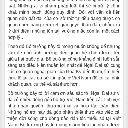
luật. Những ai vi phạm pháp luật thì sẽ bị xử lý công
khai, minh bạch, đúng quy định. Đối với vấn đề liên
quan đến đất đai của cơ sở thờ tự đều đang được cơ
quan chức năng xem xét, giải quyết thấu đáo, nhằm xử
lý dứt điểm những tồn tại, vướng mắc còn lại một cách
hợp lý…
Theo đó Bộ trưởng bày tỏ mong muốn không để những
vấn đề nhỏ ảnh hưởng đến quan hệ chiến lược lớn
giữa hai quốc gia. Bộ trưởng cũng khẳng định luôn sẵn
sàng tạo điều kiện thuận lợi nhất để Ngài Đại sứ cùng
các cơ quan ngoại giao của Hoa Kỳ đến thăm, tìm hiểu
thực tế tại các cơ sở tôn giáo ở Việt Nam để có cái nhìn
khách quan, cụ thể và sát thực hơn.
Bộ trưởng bày tỏ lời cảm ơn sâu sắc tới Ngài Đại sứ vì
đã có nhiều đóng góp hỗ trợ Việt Nam trên các lĩnh vực
như nhân quyền, thương mại và hợp tác toàn diện.
Những hỗ trợ này đã góp phần thiết thực vào việc cải
thiện đời sống cho đồng bào dân tộc thiểu số tại Việt
Nam. Bộ trưởng bày tỏ mong muốn tiếp tục nhận được