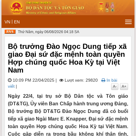
|
VN
EN
Tog
navi
Thứ Năm, ngày 06/08/2026 04:18 SA
Bộ trưởng Đào Ngọc Dung tiếp xã
giao Đại sứ đặc mệnh toàn quyền
Hợp chúng quốc Hoa Kỳ tại Việt
Nam
10:09 PM 22/04/2025
|
Lượt xem: 29820
In bài
viết
|
A-
A+
Ngày 22/4, tại trụ sở Bộ Dân tộc và Tôn giáo
(DT&TG), Ủy viên Ban Chấp hành trung ương Đảng,
Bộ trưởng Bộ DT&TG Đào Ngọc Dung đã có buổi
tiếp xã giao Ngài Marc E. Knapper, Đại sứ đặc mệnh
toàn quyền Hợp chúng quốc Hoa Kỳ tại Việt Nam.
Cuộc gặp diễn ra trong bầu không khí thân tình,