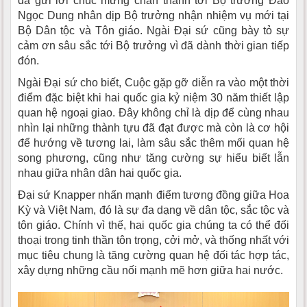
đã gửi lời chúc mừng chân thành tới Bộ trưởng Đào
Ngọc Dung nhân dịp Bộ trưởng nhận nhiệm vụ mới tại
Bộ Dân tộc và Tôn giáo. Ngài Đại sứ cũng bày tỏ sự
cảm ơn sâu sắc tới Bộ trưởng vì đã dành thời gian tiếp
đón.
Ngài Đại sứ cho biết, Cuộc gặp gỡ diễn ra vào một thời
điểm đặc biệt khi hai quốc gia kỷ niệm 30 năm thiết lập
quan hệ ngoại giao. Đây không chỉ là dịp để cùng nhau
nhìn lại những thành tựu đã đạt được mà còn là cơ hội
để hướng về tương lai, làm sâu sắc thêm mối quan hệ
song phương, cũng như tăng cường sự hiểu biết lẫn
nhau giữa nhân dân hai quốc gia.
Đại sứ Knapper nhấn mạnh điểm tương đồng giữa Hoa
Kỳ và Việt Nam, đó là sự đa dạng về dân tộc, sắc tộc và
tôn giáo. Chính vì thế, hai quốc gia chúng ta có thể đối
thoại trong tinh thần tôn trọng, cởi mở, và thống nhất với
mục tiêu chung là tăng cường quan hệ đối tác hợp tác,
xây dựng những cầu nối mạnh mẽ hơn giữa hai nước.