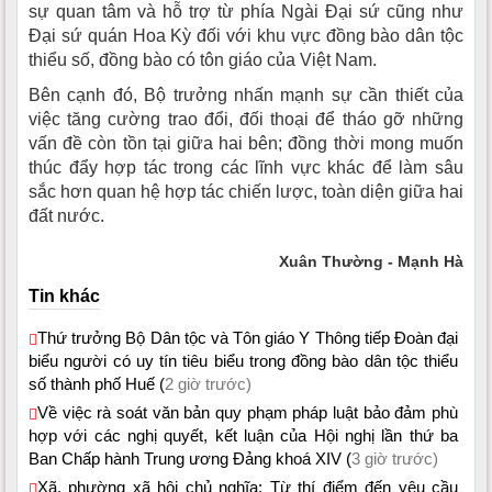
sự quan tâm và hỗ trợ từ phía Ngài Đại sứ cũng như
Đại sứ quán Hoa Kỳ đối với khu vực đồng bào dân tộc
thiểu số, đồng bào có tôn giáo của Việt Nam.
Bên cạnh đó, Bộ trưởng nhấn mạnh sự cần thiết của
việc tăng cường trao đổi, đối thoại để tháo gỡ những
vấn đề còn tồn tại giữa hai bên; đồng thời mong muốn
thúc đẩy hợp tác trong các lĩnh vực khác để làm sâu
sắc hơn quan hệ hợp tác chiến lược, toàn diện giữa hai
đất nước.
Xuân Thường - Mạnh Hà
Tin khác
Thứ trưởng Bộ Dân tộc và Tôn giáo Y Thông tiếp Đoàn đại
biểu người có uy tín tiêu biểu trong đồng bào dân tộc thiểu
số thành phố Huế (
2 giờ trước)
Về việc rà soát văn bản quy phạm pháp luật bảo đảm phù
hợp với các nghị quyết, kết luận của Hội nghị lần thứ ba
Ban Chấp hành Trung ương Đảng khoá XIV (
3 giờ trước)
Xã, phường xã hội chủ nghĩa: Từ thí điểm đến yêu cầu