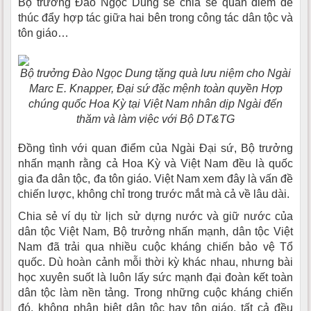
Bộ trưởng Đào Ngọc Dung sẽ chia sẻ quan điểm để
thúc đẩy hợp tác giữa hai bên trong công tác dân tộc và
tôn giáo…
Bộ trưởng Đào Ngọc Dung tặng quà lưu niệm cho Ngài
Marc E. Knapper, Đại sứ đặc mệnh toàn quyền Hợp
chúng quốc Hoa Kỳ tại Việt Nam nhân dịp Ngài đến
thăm và làm việc với Bộ DT&TG
Đồng tình với quan điểm của Ngài Đại sứ, Bộ trưởng
nhấn mạnh rằng cả Hoa Kỳ và Việt Nam đều là quốc
gia đa dân tộc, đa tôn giáo. Việt Nam xem đây là vấn đề
chiến lược, không chỉ trong trước mắt mà cả về lâu dài.
Chia sẻ ví dụ từ lịch sử dựng nước và giữ nước của
dân tộc Việt Nam, Bộ trưởng nhấn mạnh, dân tộc Việt
Nam đã trải qua nhiều cuộc kháng chiến bảo vệ Tổ
quốc. Dù hoàn cảnh mỗi thời kỳ khác nhau, nhưng bài
học xuyên suốt là luôn lấy sức mạnh đại đoàn kết toàn
dân tộc làm nền tảng. Trong những cuộc kháng chiến
đó, không phân biệt dân tộc hay tôn giáo, tất cả đều