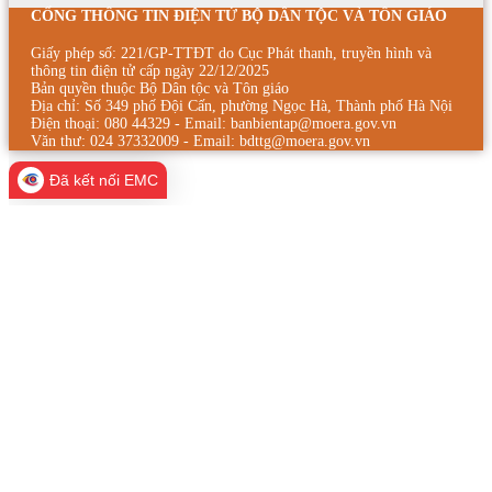
CỔNG THÔNG TIN ĐIỆN TỬ BỘ DÂN TỘC VÀ TÔN GIÁO
Giấy phép số: 221/GP-TTĐT do Cục Phát thanh, truyền hình và
thông tin điện tử cấp ngày 22/12/2025
Bản quyền thuộc Bộ Dân tộc và Tôn giáo
Địa chỉ: Số 349 phố Đội Cấn, phường Ngọc Hà, Thành phố Hà Nội
Điện thoại: 080 44329 - Email: banbientap@moera.gov.vn
Văn thư: 024 37332009 - Email: bdttg@moera.gov.vn
Đã kết nối EMC