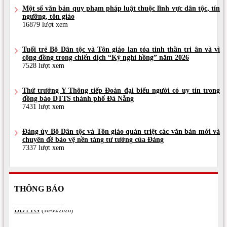
Một số văn bản quy phạm pháp luật thuộc lĩnh vực dân tộc, tín
ngưỡng, tôn giáo
16879 lượt xem
Tuổi trẻ Bộ Dân tộc và Tôn giáo lan tỏa tinh thần tri ân và vì
cộng đồng trong chiến dịch “Kỳ nghỉ hồng” năm 2026
7528 lượt xem
Thứ trưởng Y Thông tiếp Đoàn đại biểu người có uy tín trong
đồng bào DTTS thành phố Đà Nẵng
7431 lượt xem
Đảng ủy Bộ Dân tộc và Tôn giáo quán triệt các văn bản mới và
chuyên đề bảo vệ nền tảng tư tưởng của Đảng
7337 lượt xem
THÔNG BÁO