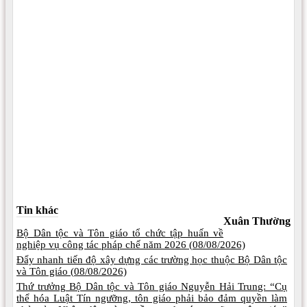
Tin khác
Xuân Thường
Bộ Dân tộc và Tôn giáo tổ chức tập huấn về
nghiệp vụ công tác pháp chế năm 2026 (
08/08/2026)
Đẩy nhanh tiến độ xây dựng các trường học thuộc Bộ Dân tộc
và Tôn giáo (
08/08/2026)
Thứ trưởng Bộ Dân tộc và Tôn giáo Nguyễn Hải Trung: “Cụ
thể hóa Luật Tín ngưỡng, tôn giáo phải bảo đảm quyền làm