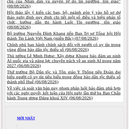
chủ của Nhân dân và quyền tự do tín ngưỡng, tôn giáo”
(
08/08/2026)
Hội thảo lấy ý kiến các ban, bộ, ngành góp ý vào hồ sơ dự
thảo nghị định quy định chi tiết một số điều và biện pháp tổ
chức, hướng dẫn thi hành Luật Tín ngưỡng, tôn giáo
(
08/08/2026)
Bộ trưởng Nguyễn Đình Khang tiếp Ban Trị sự Tổng hội Hội
thánh Tin Lành Việt Nam (miền Bắc) (
07/08/2026)
Chính phủ ban hành chính sách đối với người có uy tín trong
vùng đồng bào dân tộc thiểu số (
06/08/2026)
Thủ tướng Lê Minh Hưng: Xây dựng Khung bảo đảm an ninh
AI quốc gia và năng lực chuyên trách về an ninh AI trong năm
2027 (
06/08/2026)
Thứ trưởng Bộ Dân tộc và Tôn giáo Y Thông tiếp Đoàn đại
biểu người có uy tín tiêu biểu trong đồng bào dân tộc thiểu số
thành phố Huế (
06/08/2026)
Về việc rà soát văn bản quy phạm pháp luật bảo đảm phù hợp
với các nghị quyết, kết luận của Hội nghị lần thứ ba Ban Chấp
hành Trung ương Đảng khoá XIV (
06/08/2026)
MỚI NHẤT