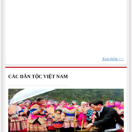
Một số văn bản quy phạm pháp luật thuộc lĩnh vực dân tộc,
tín ngưỡng, tôn giáo
(15/07/2026)
Xem thêm >>
Bộ Dân tộc và Tôn giáo ban hành Thông tư số 02/2026/TT-
BDTTG
(10/06/2026)
CÁC DÂN TỘC VIỆT NAM