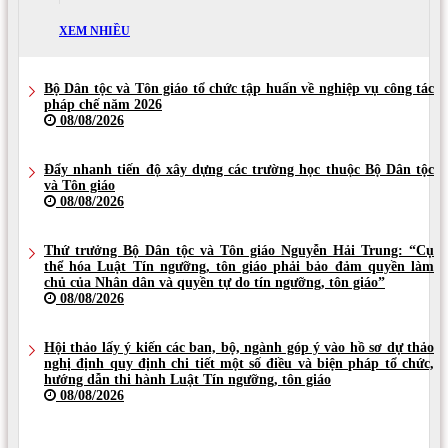
XEM NHIỀU
Bộ Dân tộc và Tôn giáo tổ chức tập huấn về nghiệp vụ công tác
pháp chế năm 2026
08/08/2026
Đẩy nhanh tiến độ xây dựng các trường học thuộc Bộ Dân tộc
và Tôn giáo
08/08/2026
Thứ trưởng Bộ Dân tộc và Tôn giáo Nguyễn Hải Trung: “Cụ
thể hóa Luật Tín ngưỡng, tôn giáo phải bảo đảm quyền làm
chủ của Nhân dân và quyền tự do tín ngưỡng, tôn giáo”
08/08/2026
Hội thảo lấy ý kiến các ban, bộ, ngành góp ý vào hồ sơ dự thảo
nghị định quy định chi tiết một số điều và biện pháp tổ chức,
hướng dẫn thi hành Luật Tín ngưỡng, tôn giáo
08/08/2026