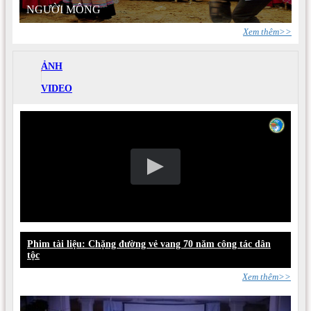
NGƯỜI MÔNG
Xem thêm>>
ẢNH
VIDEO
Phim tài liệu: Chặng đường vẻ vang 70 năm công tác dân
tộc
Xem thêm>>