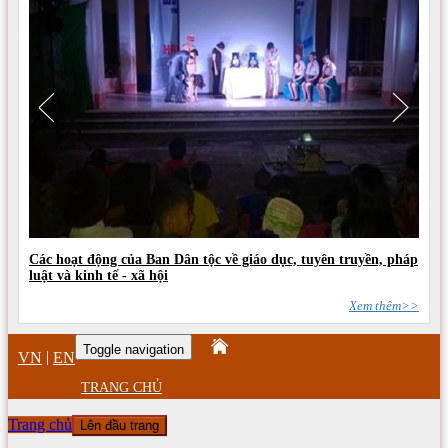
Các hoạt động của Ban Dân tộc về giáo dục, tuyên truyền, pháp
luật và kinh tế - xã hội
Xem thêm>>
Toggle navigation
|
VN
EN
TRANG CHỦ
Trang chủ
Lên đầu trang