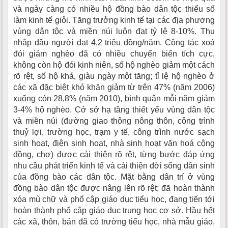
và ngày càng có nhiều hộ đồng bào dân tộc thiểu số
làm kinh tế giỏi. Tăng trưởng kinh tế tại các địa phương
vùng dân tộc và miền núi luôn đạt tỷ lệ 8-10%. Thu
nhập đầu người đạt 4,2 triệu đồng/năm. Công tác xoá
đói giảm nghèo đã có nhiều chuyển biến tích cực,
không còn hộ đói kinh niên, số hộ nghèo giảm một cách
rõ rệt, số hộ khá, giàu ngày một tăng; tỉ lệ hộ nghèo ở
các xã đặc biệt khó khăn giảm từ trên 47% (năm 2006)
xuống còn 28,8% (năm 2010), bình quân mỗi năm giảm
3-4% hộ nghèo. Cở sở hạ tầng thiết yếu vùng dân tộc
và miền núi (đường giao thông nông thôn, công trình
thuỷ lợi, trường học, trạm y tế, công trình nước sạch
sinh hoạt, điện sinh hoạt, nhà sinh hoạt văn hoá cộng
đồng, chợ) được cải thiện rõ rệt, từng bước đáp ứng
nhu cầu phát triển kinh tế và cải thiện đời sống dân sinh
của đồng bào các dân tộc. Mặt bằng dân trí ở vùng
đồng bào dân tộc được nâng lên rõ rệt; đã hoàn thành
xóa mù chữ và phổ cập giáo dục tiểu học, đang tiến tới
hoàn thành phổ cập giáo dục trung học cơ sở. Hầu hết
các xã, thôn, bản đã có trường tiểu học, nhà mẫu giáo,