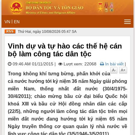
|
VN
EN
Tog
navi
Thứ Hai, ngày 10/08/2026 05:47 SA
Vinh dự và tự hào các thế hệ cán
bộ làm công tác dân tộc
09:46 AM 01/11/2015
|
Lượt xem: 22068
In bài viết
|
A-
A+
Trong không khí tưng bừng, phấn khởi của
cả nước hướng tới kỷ niệm 36 năm Ngày giải phóng
miền Nam, thống nhất đất nước (30/4/1975-
30/4/2011); chào mừng bầu cử đại biểu Quốc hội
khoá XIII và bầu cử Hội đồng nhân dân các cấp
(22/5), những người làm công tác dân tộc trên mọi
miền đất nước đang hướng tới kỷ niệm 65 năm
Ngày truyền thống cơ quan quản lý nhà nước về
lĩnh vực công tác dân tộc (3/5/1946-3/5/2011).