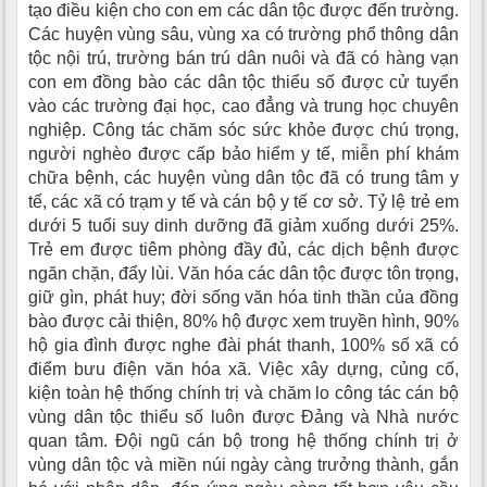
tạo điều kiện cho con em các dân tộc được đến trường.
Các huyện vùng sâu, vùng xa có trường phổ thông dân
tộc nội trú, trường bán trú dân nuôi và đã có hàng vạn
con em đồng bào các dân tộc thiểu số được cử tuyển
vào các trường đại học, cao đẳng và trung học chuyên
nghiệp. Công tác chăm sóc sức khỏe được chú trọng,
người nghèo được cấp bảo hiểm y tế, miễn phí khám
chữa bệnh, các huyện vùng dân tộc đã có trung tâm y
tế, các xã có trạm y tế và cán bộ y tế cơ sở. Tỷ lệ trẻ em
dưới 5 tuổi suy dinh dưỡng đã giảm xuống dưới 25%.
Trẻ em được tiêm phòng đầy đủ, các dịch bệnh được
ngăn chặn, đẩy lùi. Văn hóa các dân tộc được tôn trọng,
giữ gìn, phát huy; đời sống văn hóa tinh thần của đồng
bào được cải thiện, 80% hộ được xem truyền hình, 90%
hộ gia đình được nghe đài phát thanh, 100% số xã có
điểm bưu điện văn hóa xã. Việc xây dựng, củng cố,
kiện toàn hệ thống chính trị và chăm lo công tác cán bộ
vùng dân tộc thiểu số luôn được Đảng và Nhà nước
quan tâm. Đội ngũ cán bộ trong hệ thống chính trị ở
vùng dân tộc và miền núi ngày càng trưởng thành, gắn