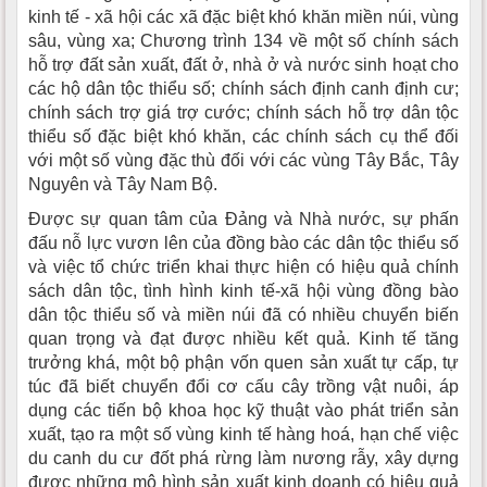
kinh tế - xã hội các xã đặc biệt khó khăn miền núi, vùng
sâu, vùng xa; Chương trình 134 về một số chính sách
hỗ trợ đất sản xuất, đất ở, nhà ở và nước sinh hoạt cho
các hộ dân tộc thiểu số; chính sách định canh định cư;
chính sách trợ giá trợ cước; chính sách hỗ trợ dân tộc
thiểu số đặc biệt khó khăn, các chính sách cụ thể đối
với một số vùng đặc thù đối với các vùng Tây Bắc, Tây
Nguyên và Tây Nam Bộ.
Được sự quan tâm của Đảng và Nhà nước, sự phấn
đấu nỗ lực vươn lên của đồng bào các dân tộc thiểu số
và việc tổ chức triển khai thực hiện có hiệu quả chính
sách dân tộc, tình hình kinh tế-xã hội vùng đồng bào
dân tộc thiểu số và miền núi đã có nhiều chuyển biến
quan trọng và đạt được nhiều kết quả. Kinh tế tăng
trưởng khá, một bộ phận vốn quen sản xuất tự cấp, tự
túc đã biết chuyển đổi cơ cấu cây trồng vật nuôi, áp
dụng các tiến bộ khoa học kỹ thuật vào phát triển sản
xuất, tạo ra một số vùng kinh tế hàng hoá, hạn chế việc
du canh du cư đốt phá rừng làm nương rẫy, xây dựng
được những mô hình sản xuất kinh doanh có hiệu quả