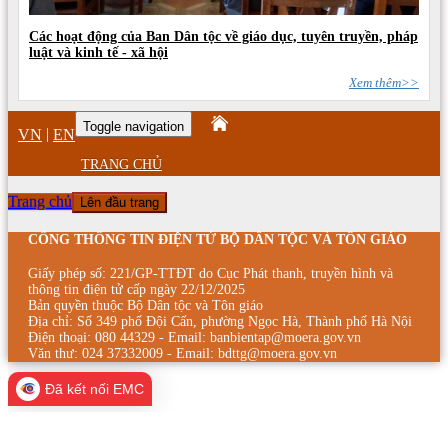
Các hoạt động của Ban Dân tộc về giáo dục, tuyên truyền, pháp
luật và kinh tế - xã hội
Xem thêm>>
Toggle navigation
|
VN
EN
TRANG CHỦ
Trang chủ
Lên đầu trang
CỔNG THÔNG TIN ĐIỆN TỬ BỘ DÂN TỘC VÀ TÔN GIÁO
Giấy phép số: 221/GP-TTĐT do Cục Phát thanh, truyền hình và
thông tin điện tử cấp ngày 22/12/2025
Bản quyền thuộc Bộ Dân tộc và Tôn giáo
Địa chỉ: Số 349 phố Đội Cấn, phường Ngọc Hà, Thành phố Hà Nội
Điện thoại: 080 44329 - Email: banbientap@moera.gov.vn
Văn thư: 024 37332009 - Email: bdttg@moera.gov.vn
Đã kết nối EMC