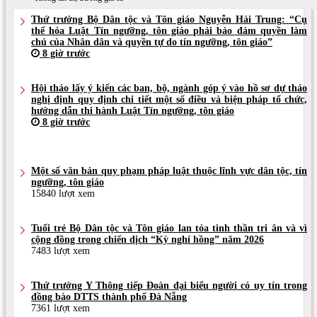
Thứ trưởng Bộ Dân tộc và Tôn giáo Nguyễn Hải Trung: “Cụ
thể hóa Luật Tín ngưỡng, tôn giáo phải bảo đảm quyền làm
chủ của Nhân dân và quyền tự do tín ngưỡng, tôn giáo”
8 giờ trước
Hội thảo lấy ý kiến các ban, bộ, ngành góp ý vào hồ sơ dự thảo
nghị định quy định chi tiết một số điều và biện pháp tổ chức,
hướng dẫn thi hành Luật Tín ngưỡng, tôn giáo
8 giờ trước
Một số văn bản quy phạm pháp luật thuộc lĩnh vực dân tộc, tín
ngưỡng, tôn giáo
15840 lượt xem
Tuổi trẻ Bộ Dân tộc và Tôn giáo lan tỏa tinh thần tri ân và vì
cộng đồng trong chiến dịch “Kỳ nghỉ hồng” năm 2026
7483 lượt xem
Thứ trưởng Y Thông tiếp Đoàn đại biểu người có uy tín trong
đồng bào DTTS thành phố Đà Nẵng
7361 lượt xem