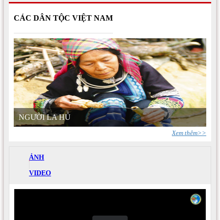
CÁC DÂN TỘC VIỆT NAM
NGƯỜI LA HỦ
Xem thêm>>
ẢNH
VIDEO