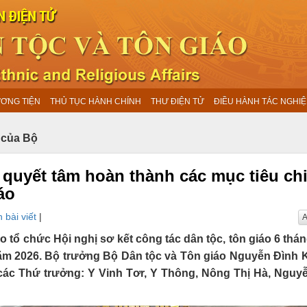
ƯƠNG TIỆN
THỦ TỤC HÀNH CHÍNH
THƯ ĐIỆN TỬ
ĐIỀU HÀNH TÁC NGHIỆ
 của Bộ
 quyết tâm hoàn thành các mục tiêu ch
áo
 bài viết
|
A
áo tổ chức Hội nghị sơ kết công tác dân tộc, tôn giáo 6 thá
 năm 2026. Bộ trưởng Bộ Dân tộc và Tôn giáo Nguyễn Đình
ó các Thứ trưởng: Y Vinh Tơr, Y Thông, Nông Thị Hà, Nguy