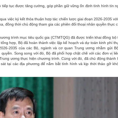
 tiếp tục được tăng cường, góp phần giữ vững ổn định tình hình tín 
 qua việc ký kết thỏa thuận hợp tác chiến lược giai đoạn 2026-2035 vớ
a, đồng thời chủ động tham gia các phiên đối thoại nhân quyền thực c
hương trình mục tiêu quốc gia (CTMTQG) đã được triển khai đồng bộ 
tổng hợp, Bộ đã hoàn thành việc lập kế hoạch và dự toán kinh phí th
 2026-2035 của các Bộ, ngành và cơ quan Trung ương nhằm gửi B
quyền. Song song với đó, Bộ đã phối hợp chặt chẽ với các đơn vị li
rung ương thực hiện chương trình. Cùng với đó, đã chủ động thành 
 sát tại các địa phương để nắm bắt tình hình và kịp thời tháo gỡ kh