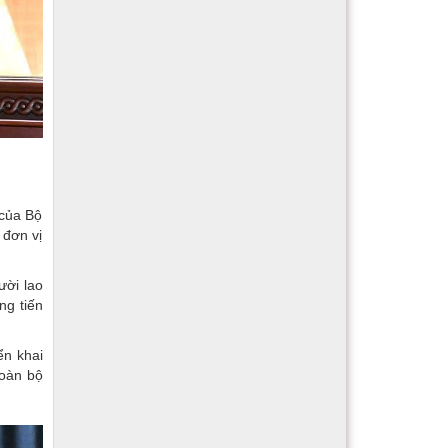
 của Bộ
 đơn vị
ười lao
ng tiến
ển khai
toàn bộ