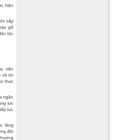
ực hiện
khi sắp
tháo gỡ
dân tộc
a; việc
 về tín
từ thực
ải ngân
ăng lực
iếp tục
i; tăng
ợng đội
 chương