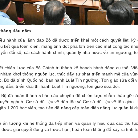
 tháng đầu năm
ều hành của lãnh đạo Bộ đã được triển khai một cách quyết liệt, kỷ
u kết quả toàn diện, mang tính đột phá lớn trên các mặt công tác nh
yển đổi số, cải cách hành chính, quản lý nhà nước về tín ngưỡng, tô
yết chiến lược của Bộ Chính trị thành kế hoạch hành động cụ thể. Vi
t nhằm khơi thông nguồn lực, thúc đẩy sự phát triển mạnh mẽ của vù
áo. Bộ đã trình Quốc hội ban hành Luật Tín ngưỡng, Tôn giáo sửa đổi 
g dẫn, triển khai thi hành Luật Tín ngưỡng, tôn giáo sửa đổi.
, Bộ đã hoàn thành 5 báo cáo chuyên đề chiến lược nhằm tháo gỡ c
huyên ngành: Cơ sở dữ liệu về dân tộc và Cơ sở dữ liệu về tôn giáo
;
t
ần 1.200 học viên, tạo tiền đề nâng cấp toàn diện năng lực quản lý d
ả ấn tượng khi hệ thống đã tiếp nhận và quản lý hiệu quả các thủ tụ
được giải quyết đúng và trước hạn, hoàn toàn không để xảy ra tình t