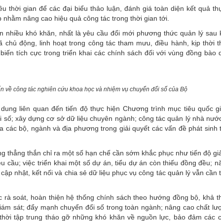
u thời gian để các đại biểu thảo luận, đánh giá toàn diện kết quả th
 nhằm nâng cao hiệu quả công tác trong thời gian tới.
òn nhiều khó khăn, nhất là yêu cầu đổi mới phương thức quản lý sau 
 chủ động, linh hoạt trong công tác tham mưu, điều hành, kịp thời 
iến tích cực trong triển khai các chính sách đối với vùng đồng bào 
n về công tác nghiên cứu khoa học và nhiệm vụ chuyển đổi số của Bộ
 dung liên quan đến tiến độ thực hiện Chương trình mục tiêu quốc gi
i số; xây dựng cơ sở dữ liệu chuyên ngành; công tác quản lý nhà nước
 các bộ, ngành và địa phương trong giải quyết các vấn đề phát sinh 
g thẳng thắn chỉ ra một số hạn chế cần sớm khắc phục như tiến độ gi
cầu; việc triển khai một số dự án, tiểu dự án còn thiếu đồng đều; n
cập nhật, kết nối và chia sẻ dữ liệu phục vụ công tác quản lý vẫn cần t
tục rà soát, hoàn thiện hệ thống chính sách theo hướng đồng bộ, khả th
giám sát; đẩy mạnh chuyển đổi số trong toàn ngành; nâng cao chất lư
 thời tập trung tháo gỡ những khó khăn về nguồn lực, bảo đảm các