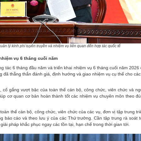
uản lý kinh phí tuyên truyền và nhiệm vụ liên quan đến hợp tác quốc tế
nhiệm vụ 6 tháng cuối năm
công tác 6 tháng đầu năm và triển khai nhiệm vụ 6 tháng cuối năm 2026
 đã thẳng thắn đánh giá, định hướng và giao nhiệm vụ cụ thể cho các
, cố gắng vượt bậc của toàn thể cán bộ, công chức, viên chức và ng
giúp cơ quan cơ bản hoàn thành tốt các nhiệm vụ chuyên môn theo đú
oàn thể cán bộ, công chức, viên chức của các vụ, đơn vị tập trung tri
ng báo cáo và theo lưu ý của các Thứ trưởng. Cần tập trung rà soát 
giải pháp khắc phục ngay các tồn tại, hạn chế trong thời gian tới.