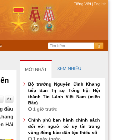
Tiếng Việt
|
English
P
XEM NHIỀU
MỚI NHẤT
iến
Bộ trưởng Nguyễn Đình Khang
tiếp Ban Trị sự Tổng hội Hội
thánh Tin Lành Việt Nam (miền
-
A+
Bắc)
ng đầu
1 giờ trước
 Khang
Chính phủ ban hành chính sách
ễn Hải
đối với người có uy tín trong
vùng đồng bào dân tộc thiểu số
1 ngày trước