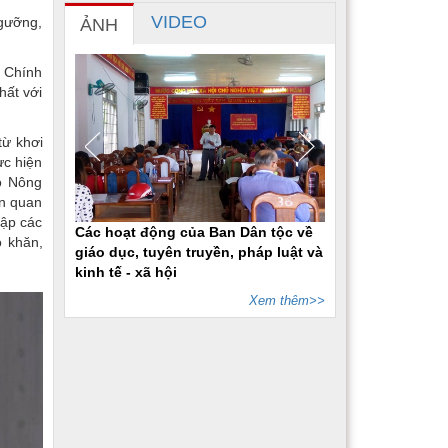
VIDEO
ngưỡng,
ẢNH
i Chính
hất với
từ khơi
ực hiện
ộ Nông
ên quan
lập các
Các hoạt động của Ban Dân tộc về
ó khăn,
giáo dục, tuyên truyền, pháp luật và
kinh tế - xã hội
Xem thêm>>