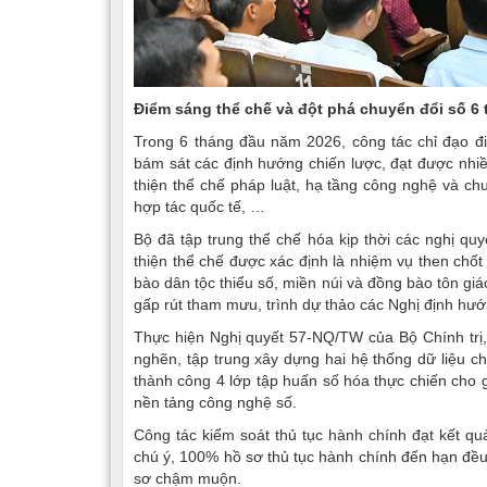
Điểm sáng thể chế và đột phá chuyển đổi số 6
Trong 6 tháng đầu năm 2026, công tác chỉ đạo đi
bám sát các định hướng chiến lược, đạt được nhiề
thiện thể chế pháp luật, hạ tầng công nghệ và chu
hợp tác quốc tế, …
Bộ đã tập trung thể chế hóa kịp thời các nghị qu
thiện thể chế được xác định là nhiệm vụ then chố
bào dân tộc thiểu số, miền núi và đồng bào tôn gi
gấp rút tham mưu, trình dự thảo các Nghị định hướn
Thực hiện Nghị quyết 57-NQ/TW của Bộ Chính trị
nghẽn, tập trung xây dựng hai hệ thống dữ liệu c
thành công 4 lớp tập huấn số hóa thực chiến cho g
nền tảng công nghệ số.
Công tác kiểm soát thủ tục hành chính đạt kết qu
chú ý, 100% hồ sơ thủ tục hành chính đến hạn đều 
sơ chậm muộn.