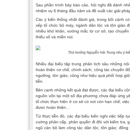
Sau phần trình bày báo cáo, hội nghị đã dành nhiề
nhiệm vụ 6 tháng đầu năm và đề xuất các giải pháp
Các ý kiến thống nhất đánh giá, trong bối cảnh c
xếp tổ chức bộ máy, ngành dân tộc và tôn giáo đã
nhiều khó khăn, vướng mắc từ cơ sở, tạo chuyển b
thiểu số và miền núi.
Thứ trưởng Nguyễn Hải Trung nêu ý kiế
Nhiều đại biểu tập trung phân tích sâu những nội
hoàn thiện cơ chế, chính sách; công tác chuyển đổ
ngưỡng, tôn giáo; cũng như hiệu quả phối hợp giữa
tiễn.
Bên cạnh những kết quả đạt được, các đại biểu cũn
nguồn vốn tại một số địa phương chưa đáp ứng yêu 
tổ chức thực hiện ở cơ sở có nơi còn hạn chế; việc 
được hoàn thiện…
Từ thực tiễn đó, các đại biểu kiến nghị việc tiếp 
cường phân cấp, phân quyền đi đôi với kiểm tra, 
ngũ cán bộ làm công tác dân tộc, tôn giáo; đồng