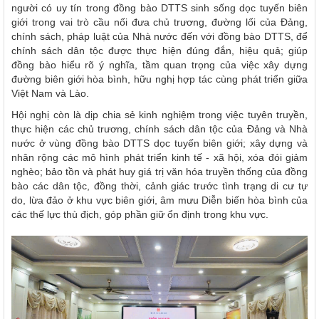
người có uy tín trong đồng bào DTTS sinh sống dọc tuyến biên
giới trong vai trò cầu nối đưa chủ trương, đường lối của Đảng,
chính sách, pháp luật của Nhà nước đến với đồng bào DTTS, để
chính sách dân tộc được thực hiện đúng đắn, hiệu quả; giúp
đồng bào hiểu rõ ý nghĩa, tầm quan trọng của việc xây dựng
đường biên giới hòa bình, hữu nghị hợp tác cùng phát triển giữa
Việt Nam và Lào.
Hội nghị còn là dịp chia sẻ kinh nghiệm trong việc tuyên truyền,
thực hiện các chủ trương, chính sách dân tộc của Đảng và Nhà
nước ở vùng đồng bào DTTS dọc tuyến biên giới; xây dựng và
nhân rộng các mô hình phát triển kinh tế - xã hội, xóa đói giảm
nghèo; bảo tồn và phát huy giá trị văn hóa truyền thống của đồng
bào các dân tộc, đồng thời, cảnh giác trước tình trạng di cư tự
do, lừa đảo ở khu vực biên giới, âm mưu Diễn biến hòa bình của
các thế lực thù địch, góp phần giữ ổn định trong khu vực.