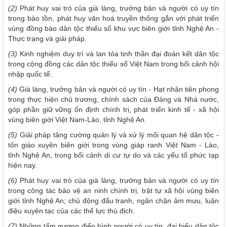
(2)
Phát huy vai trò của già làng, trưởng bản và người có uy tín
trong bảo tồn, phát huy văn hoá truyền thống gắn với phát triển
vùng đồng bào dân tộc thiểu số khu vực biên giới tỉnh Nghệ An -
Thực trạng và giải pháp.
(3)
Kinh nghiệm duy trì và lan tỏa tinh thần đại đoàn kết dân tộc
trong cộng đồng các dân tộc thiểu số Việt Nam trong bối cảnh hội
nhập quốc tế.
(4)
Già làng, trưởng bản và người có uy tín - Hạt nhân tiên phong
trong thực hiện chủ trương, chính sách của Đảng và Nhà nước,
góp phần giữ vững ổn định chính trị, phát triển kinh tế - xã hội
vùng biên giới Việt Nam-Lào, tỉnh Nghệ An.
(5)
Giải pháp tăng cường quản lý và xử lý mối quan hệ dân tộc -
tôn giáo xuyên biên giới trong vùng giáp ranh Việt Nam - Lào,
tỉnh Nghệ An, trong bối cảnh di cư tự do và các yếu tố phức tạp
hiện nay.
(6)
Phát huy vai trò của già làng, trưởng bản và người có uy tín
trong công tác bảo vệ an ninh chính trị, trật tự xã hội vùng biên
giới tỉnh Nghệ An; chủ động đấu tranh, ngăn chặn âm mưu, luận
điệu xuyên tạc của các thế lực thù địch.
(7)
Những tấm gương điển hình người có uy tín, đại biểu dân tộc