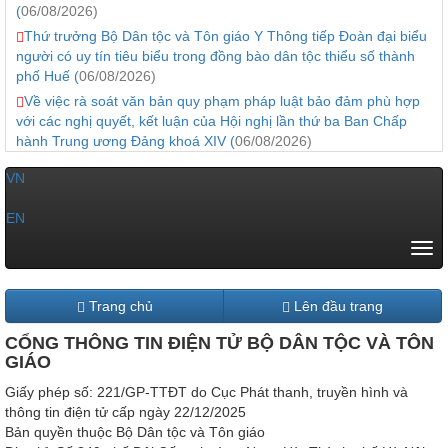
(
06/08/2026)
Thứ trưởng Bộ Dân tộc và Tôn giáo Y Thông tiếp Đoàn đại biểu
người có uy tín tiêu biểu trong đồng bào dân tộc thiểu số thành
phố Huế (
06/08/2026)
Về việc rà soát văn bản quy phạm pháp luật bảo đảm phù hợp
với các nghị quyết, kết luận của Hội nghị lần thứ ba Ban Chấp
hành Trung ương Đảng khoá XIV (
06/08/2026)
VN
|
EN
Tog
navi
Trang chủ
Lên đầu trang
CỔNG THÔNG TIN ĐIỆN TỬ BỘ DÂN TỘC VÀ TÔN
GIÁO
Giấy phép số: 221/GP-TTĐT do Cục Phát thanh, truyền hình và
thông tin điện tử cấp ngày 22/12/2025
Bản quyền thuộc Bộ Dân tộc và Tôn giáo