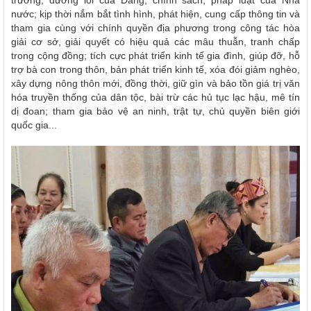
trương, đường lối của Đảng, chính sách, pháp luật của Nhà
nước; kịp thời nắm bắt tình hình, phát hiện, cung cấp thông tin và
tham gia cùng với chính quyền địa phương trong công tác hòa
giải cơ sở, giải quyết có hiệu quả các mâu thuẫn, tranh chấp
trong cộng đồng; tích cực phát triển kinh tế gia đình, giúp đỡ, hỗ
trợ bà con trong thôn, bản phát triển kinh tế, xóa đói giảm nghèo,
xây dựng nông thôn mới, đồng thời, giữ gìn và bảo tồn giá trị văn
hóa truyền thống của dân tộc, bài trừ các hủ tục lạc hậu, mê tín
dị đoan; tham gia bảo vệ an ninh, trật tự, chủ quyền biên giới
quốc gia...