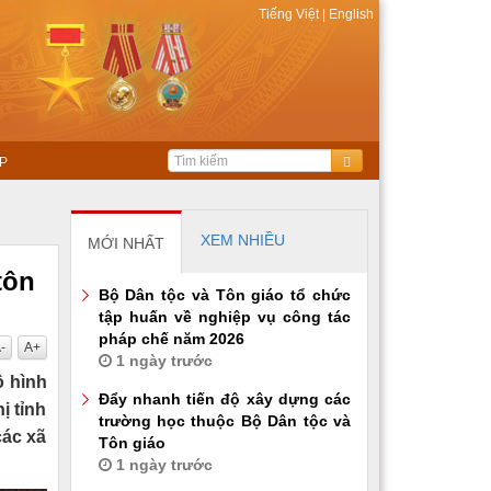
Tiếng Việt
|
English
P
XEM NHIỀU
MỚI NHẤT
tôn
Bộ Dân tộc và Tôn giáo tổ chức
tập huấn về nghiệp vụ công tác
pháp chế năm 2026
-
A+
1 ngày trước
ô hình
Đẩy nhanh tiến độ xây dựng các
ị tỉnh
trường học thuộc Bộ Dân tộc và
các xã
Tôn giáo
1 ngày trước