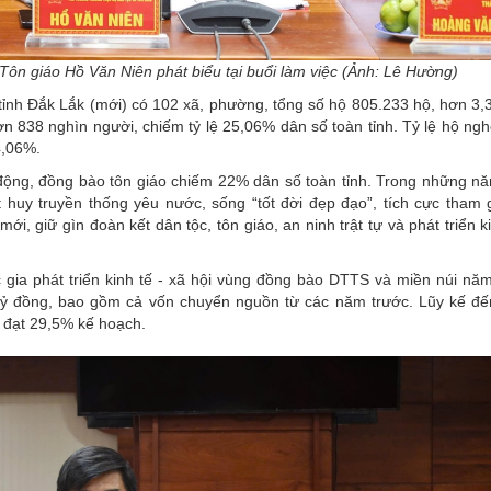
ôn giáo Hồ Văn Niên phát biểu tại buổi làm việc (Ảnh: Lê Hường)
tỉnh Đắk Lắk (mới) có 102 xã, phường, tổng số hộ 805.233 hộ, hơn 3,3
n 838 nghìn người, chiếm tỷ lệ 25,06% dân số toàn tỉnh. Tỷ lệ hộ ng
4,06%.
động, đồng bào tôn giáo chiếm 22% dân số toàn tỉnh. Trong những n
t huy truyền thống yêu nước, sống “tốt đời đẹp đạo”, tích cực tham 
, giữ gìn đoàn kết dân tộc, tôn giáo, an ninh trật tự và phát triển ki
c gia phát triển kinh tế - xã hội vùng đồng bào DTTS và miền núi nă
 tỷ đồng, bao gồm cả vốn chuyển nguồn từ các năm trước. Lũy kế đ
, đạt 29,5% kế hoạch.