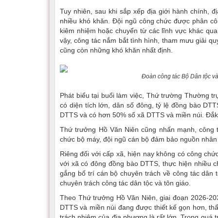
Tuy nhiên, sau khi sắp xếp địa giới hành chính, đ
nhiều khó khăn. Đội ngũ công chức được phân côn
kiêm nhiệm hoặc chuyển từ các lĩnh vực khác qua,
vậy, công tác nắm bắt tình hình, tham mưu giải quy
cũng còn những khó khăn nhất định.
Đoàn công tác Bộ Dân tộc và
Phát biểu tại buổi làm việc, Thứ trường Thường t
có diện tích lớn, dân số đông, tỷ lệ đồng bào DTT
DTTS và có hơn 50% số xã DTTS và miền núi. Đắk L
Thứ trưởng Hồ Văn Niên cũng nhấn mạnh, công tác
chức bộ máy, đội ngũ cán bộ đảm bảo nguồn nhân l
Riêng đối với cấp xã, hiện nay không có công chức 
với xã có đông đồng bào DTTS, thực hiện nhiều chí
gắng bố trí cán bộ chuyên trách về công tác dân t
chuyên trách công tác dân tộc và tôn giáo.
Theo Thứ trưởng Hồ Văn Niên, giai đoạn 2026-2030
DTTS và miền núi đang được thiết kế gọn hơn, thẩm
trách nhiệm của địa phương là rất lớn. Trong quá t