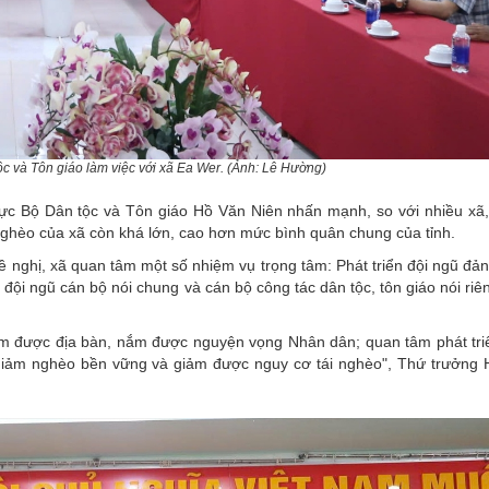
c và Tôn giáo làm việc với xã Ea Wer. (Ảnh: Lê Hường)
rực Bộ Dân tộc và Tôn giáo Hồ Văn Niên nhấn mạnh, so với nhiều xã,
 nghèo của xã còn khá lớn, cao hơn mức bình quân chung của tỉnh.
nghị, xã quan tâm một số nhiệm vụ trọng tâm: Phát triển đội ngũ đản
ội ngũ cán bộ nói chung và cán bộ công tác dân tộc, tôn giáo nói riê
ắm được địa bàn, nắm được nguyện vọng Nhân dân; quan tâm phát tri
, giảm nghèo bền vững và giảm được nguy cơ tái nghèo", Thứ trưởng