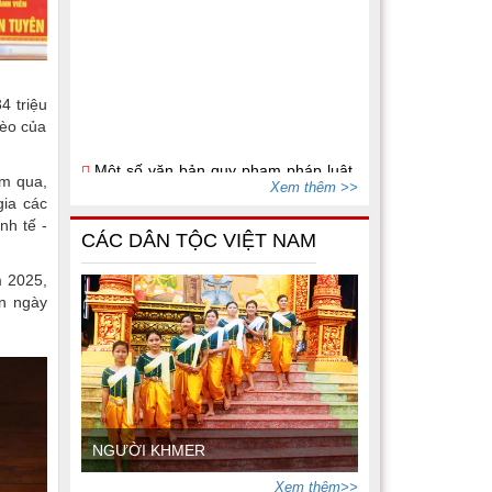
4 triệu
Một số văn bản quy phạm pháp luật
hèo của
thuộc lĩnh vực dân tộc, tín ngưỡng, tôn
giáo
(15/07/2026)
ăm qua,
Xem thêm >>
Bộ Dân tộc và Tôn giáo ban hành
gia các
Thông tư số 02/2026/TT-BDTTG
nh tế -
(10/06/2026)
CÁC DÂN TỘC VIỆT NAM
m 2025,
ến ngày
NGƯỜI KHMER
Xem thêm>>