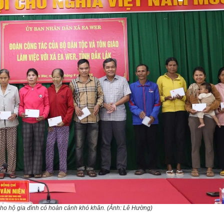
ho hộ gia đình có hoàn cảnh khó khăn. (Ảnh: Lê Hường)