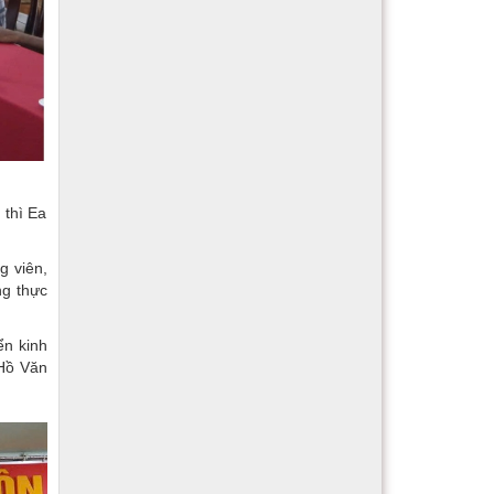
 thì Ea
g viên,
ng thực
ển kinh
 Hồ Văn