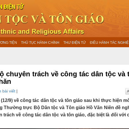
ƯƠNG TIỆN
THỦ TỤC HÀNH CHÍNH
THƯ ĐIỆN TỬ
ĐIỀU HÀNH TÁC NGHIỆ
bộ chuyên trách về công tác dân tộc và 
khăn
 bài viết
|
A
12/9) về công tác dân tộc và tôn giáo sau khi thực hiện m
g Thường trực Bộ Dân tộc và Tôn giáo Hồ Văn Niên đề ngh
trách về công tác dân tộc và tôn giáo, đặc biệt là đối với 