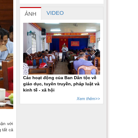
VIDEO
ẢNH
Các hoạt động của Ban Dân tộc về
giáo dục, tuyên truyền, pháp luật và
kinh tế - xã hội
Xem thêm>>
uận với
 tất cả