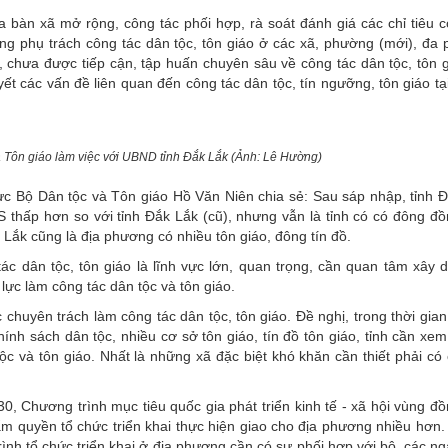
ịa bàn xã mở rộng, công tác phối hợp, rà soát đánh giá các chỉ tiêu 
g phụ trách công tác dân tộc, tôn giáo ở các xã, phường (mới), đa 
 chưa được tiếp cận, tập huấn chuyên sâu về công tác dân tộc, tôn g
ết các vấn đề liên quan đến công tác dân tộc, tín ngưỡng, tôn giáo tạ
 Tôn giáo làm việc với UBND tỉnh Đắk Lắk (Ảnh: Lê Hường)
rực Bộ Dân tộc và Tôn giáo Hồ Văn Niên chia sẻ: Sau sáp nhập, tỉnh 
S thấp hơn so với tỉnh Đắk Lắk (cũ), nhưng vẫn là tỉnh có có đông đ
ắk cũng là địa phương có nhiều tôn giáo, đông tín đồ.
 dân tộc, tôn giáo là lĩnh vực lớn, quan trọng, cần quan tâm xây 
ực làm công tác dân tộc và tôn giáo.
chuyên trách làm công tác dân tộc, tôn giáo. Đề nghị, trong thời gian 
nh sách dân tộc, nhiều cơ sở tôn giáo, tín đồ tôn giáo, tỉnh cần xem
ộc và tôn giáo. Nhất là những xã đặc biệt khó khăn cần thiết phải có
, Chương trình mục tiêu quốc gia phát triển kinh tế - xã hội vùng đ
 quyền tổ chức triển khai thực hiện giao cho địa phương nhiều hơn. 
rình tổ chức triển khai ở địa phương cần có sự phối hợp với bộ, các n