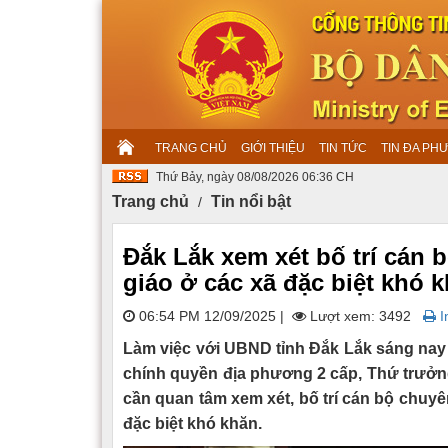
TRANG CHỦ
GIỚI THIỆU
TIN TỨC
TIN ĐA PH
Thứ Bảy, ngày 08/08/2026 06:36 CH
Trang chủ
Tin nổi bật
Đắk Lắk xem xét bố trí cán 
giáo ở các xã đặc biệt khó 
06:54 PM 12/09/2025
|
Lượt xem: 3492
In
Làm việc với UBND tỉnh Đắk Lắk sáng nay (
chính quyền địa phương 2 cấp, Thứ trưởn
cần quan tâm xem xét, bố trí cán bộ chuyên 
đặc biệt khó khăn.