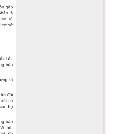
còn gặp
phần là
iáo. Vì
i cơ sở
Đắk Lắk
ồng bào
dựng tổ
tới đối
 xét cố
 cán bộ
ồng bào
Vì thế,
gành để