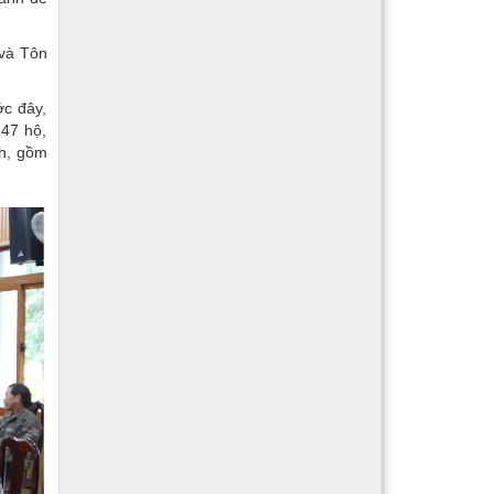
 và Tôn
ớc đây,
647 hộ,
nh, gồm