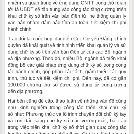
nhiệm vụ quan trọng về ứng dụng CNTT trong thời gian
tới là UBDT sẽ tập trung vào công tác tăng cường triển
khai chữ ký số trên văn bản điện tử, hệ thống quản lý
văn bản nhằm đảm bảo tính an toàn, tiết kiệm chi phí
hành chính.
Trao đổi tại cuộc họp, đại diện Cục Cơ yếu Đảng, chính
quyền đã khái quát về tình hình triển khai quản lý và sử
dụng chữ ký số trên văn bản điện tử của các Bộ, ngành
và địa phương. Theo đó, nhiều Bộ, ngành đã triển khai
đồng bộ các giải pháp ứng dụng chữ ký số trong công
tác hành chính, góp phần cải cách, giảm thiểu các quy
trình, thủ tục và tiết kiệm chi phí. Đến nay, đã có gần
100.000 chứng thư số được sử dụng từ trung ương
đến địa phương.
Hai bên cũng đề cập, thảo luận về những vấn đề cũng
như kinh nghiệm trong công tác triển khai chữ ký
số như: Phương thức và lộ trình chuyển đổi chữ ký tay
và con dấu sang chữ ký số; các vướng mắc, bất cập
trong việc triển khai chữ ký số thời gian qua; công tác
truyền thông nâng cao nhận thức, đào tạo, tập huấn và