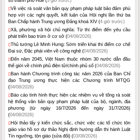
số thành phố Huế (
3 giờ trước)
Về việc rà soát văn bản quy phạm pháp luật bảo đảm phù
hợp với các nghị quyết, kết luận của Hội nghị lần thứ ba
Ban Chấp hành Trung ương Đảng khoá XIV (
4 giờ trước)
Xã, phường xã hội chủ nghĩa: Từ thí điểm đến yêu cầu
phát triển bao trùm ở cơ sở (
04/08/2026)
Thủ tướng Lê Minh Hưng: Sớm triển khai thí điểm cơ chế
Đại sứ, Đặc phái viên về công nghệ (
04/08/2026)
Đến năm 2045, Việt Nam thuộc nhóm 30 nước dẫn đầu
thế giới về chính phủ điện tử/chính phủ số (
04/08/2026)
Ban hành Chương trình công tác năm 2026 của Ban Chỉ
đạo Trung ương thực hiện các Chương trình MTQG
(
04/08/2026)
Báo cáo tình hình thực hiện các nhiệm vụ về tổng rà soát
hệ thống văn bản quy phạm pháp luật của bộ, ngành, địa
phương (từ ngày 16/7/2026 đến ngày 31/7/2026)
(
04/08/2026)
Hội thảo lấy ý kiến chức sắc, chức việc các tổ chức tôn
giáo vào hồ sơ dự thảo Nghị định hướng dẫn thi hành Luật
Tín ngưỡng, tôn giáo (sửa đổi) (
03/08/2026)