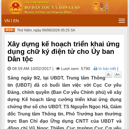
|
VN
EN
Tog
navi
Thứ Năm, ngày 06/08/2026 05:25 SA
Xây dựng kế hoạch triển khai ứng
dụng chữ ký điện tử cho Ủy ban
Dân tộc
08:59 AM 10/02/2017
|
Lượt xem: 5790
In bài viết
|
A-
A+
Sáng ngày 9/2, tại UBDT, Trung tâm Thông
tin (UBDT) đã có buổi làm việc với Cục Cơ yếu
Đảng, chính quyền (Ban Cơ yếu Chính phủ) về xây
dựng Kế hoạch tăng cường triển khai ứng dụng
chứng thư số cho UBDT. TS Nguyễn Ngọc Hà, Giám
đốc Trung tâm Thông tin, Phó Trưởng ban thường
trực Ban Chỉ đạo Ứng dụng CNTT của UBDT và
đồng chí Vũ Ngọc Thiềm, Cục trưởng Cục Cơ yếu