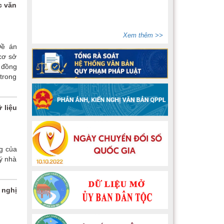
c văn
Xem thêm >>
Đề án
cơ sở
, đồng
 trong
 liệu
g của
ý nhà
 nghị