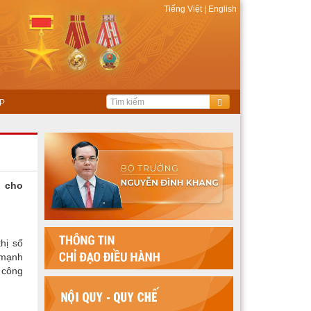
Tiếng Việt
|
English
P
ố cho
hị số
 mạnh
 công