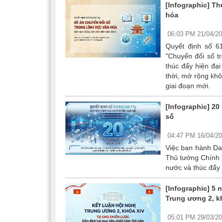
[Infographic] T
hóa
06:03 PM 21/04/2
Quyết định số 6
"Chuyển đổi số t
thúc đẩy hiện đại
thời, mở rộng khô
giai đoạn mới.
[Infographic] 20
số
04:47 PM 16/04/2
Việc ban hành Da
Thủ tướng Chính 
nước và thúc đẩy 
[Infographic] 5 
Trung ương 2, k
05:01 PM 29/03/2