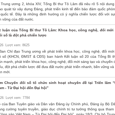
ị Trung ương 2, khóa XIV, Tổng Bí thư Tô Lâm đã nêu rõ 5 nội dung
bao quát từ xây dựng Đảng, phát triển kinh tế đến bảo đảm quốc phòn
 quốc tế. Đây là những định hướng có ý nghĩa chiến lược đối với sự
n vững của đất nước.
ết luận của Tổng Bí thư Tô Lâm: Khoa học, công nghệ, đổi mới
i số là đột phá chiến lược
026
Lượt xem: 8625
Ban Chỉ đạo Trung ương về phát triển khoa học, công nghệ, đổi mới
ổi số (KHCN, ĐMST & CĐS) ban hành Kết luận số 20 của Tổng Bí t
n mạnh, phát triển khoa học, công nghệ, đổi mới sáng tạo và chuyển 
ếu, đột phá chiến lược để đưa đất nước phát triển nhanh, bền vững v
ạn mới.
âm Chuyển đổi số tổ chức sinh hoạt chuyên đề tại Triển lãm 
m - Từ Đại hội đến Đại hội”
026
Lượt xem: 7784
o của Ban Tuyên giáo và Dân vận Đảng ủy Chính phủ, Đảng ủy Bộ Dâ
ăng cường tuyên truyền, giáo dục chính trị tư tưởng thông qua tham
Cộng sản Việt Nam – Từ Đại hội đến Đại hội”, ngày 18/3, Chi bộ Trun