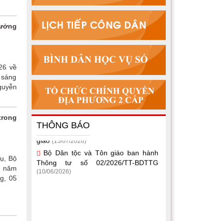
rưởng
26 về
 sáng
guyễn
Một số văn bản quy phạm pháp luật
trong
thuộc lĩnh vực dân tộc, tín ngưỡng, tôn
THÔNG BÁO
giáo
(15/07/2026)
Bộ Dân tộc và Tôn giáo ban hành
Thông tư số 02/2026/TT-BDTTG
ụ, Bộ
(10/06/2026)
u năm
g, 05