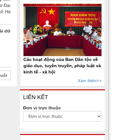
ừ Đại
hố Hà
ái dữ
Các hoạt động của Ban Dân tộc về
giáo dục, tuyên truyền, pháp luật và
kinh tế - xã hội
cuối
Xem thêm>>
LIÊN KẾT
Đơn vị trực thuộc