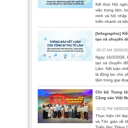
Kết thúc Hội ngh
việc trọng tâm, 
ninh và hội nhập
triển nhanh và bề
[Infographic] K
tạo và chuyển đổ
09:37 AM 20/03/2
Ngày 16/3/2026, 
tạo và chuyển đ
Lâm. Kết luận nhấ
là động lực chủ y
tầm trong giai đo
Chi bộ Trung t
Cộng sản Việt Na
03:32 PM 19/03/2
Thực hiện chỉ đạ
và Tôn giáo về t
Triển lãm “Đảng 