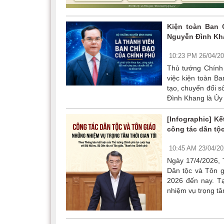
Kiện toàn Ban 
Nguyễn Đình Kha
10:23 PM 26/04/2
Thủ tướng Chính
việc kiện toàn B
tạo, chuyển đổi 
Đình Khang là Ủy 
[Infographic] K
công tác dân tộc
10:45 AM 23/04/2
Ngày 17/4/2026, 
Dân tộc và Tôn g
2026 đến nay. T
nhiệm vụ trọng tâm