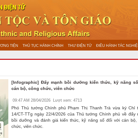
ƯƠNG TIỆN
THỦ TỤC HÀNH CHÍNH
THƯ ĐIỆN TỬ
ĐIỀU HÀNH TÁC NGHIỆ
[Infographic] Đẩy mạnh bồi dưỡng kiến thức, kỹ năng s
cán bộ, công chức, viên chức
09:47 AM 28/04/2026
Lượt xem: 4713
Phó Thủ tướng Chính phủ Phạm Thị Thanh Trà vừa ký Chỉ t
14/CT-TTg ngày 22/4/2026 của Thủ tướng Chính phủ về đẩy
bồi dưỡng và đánh giá kiến thức, kỹ năng số đối với cán bộ,
chức, viên chức.