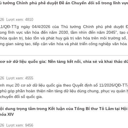
hủ tướng Chính phủ phê duyệt Đề án Chuyển đổi số trong lĩnh vự
026
Lượt xem: 4810
11/QĐ-TTg ngày 04/4/2026 của Thủ tướng Chính phủ phê duyệt 
rong lĩnh vực văn hóa đến năm 2030, tầm nhìn đến năm 2045", tạo 
 hóa quản trị, bảo tồn và phát huy giá trị văn hóa trên môi trường số
ng gian sáng tạo, tiếp cận văn hóa và phát triển công nghiệp văn hóa
 cơ sở dữ liệu quốc gia: Nền tảng kết nối, chia sẻ và khai thác dữ
026
Lượt xem: 4555
nh mục 20 cơ sở dữ liệu quốc gia theo Quyết định số 11/2026/QĐ-TT
phủ góp phần hoàn thiện nền tảng dữ liệu dùng chung, phục vụ quản l
chuyển đổi số quốc gia.
nội dung trọng tâm trong Kết luận của Tổng Bí thư Tô Lâm tại Hội
hóa XIV
026
Lượt xem: 9456