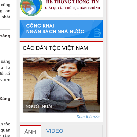
 công
g, an
 phát
 sáng
CÁC DÂN TỘC VIỆT NAM
 sáng
hư Tô
đổi số
à vươn
“Đảng
NGƯỜI NGÁI
Xem thêm>>
n tộc
 quan
VIDEO
ẢNH
g tâm