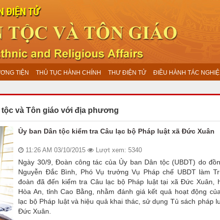
ƯƠNG TIỆN
THỦ TỤC HÀNH CHÍNH
THƯ ĐIỆN TỬ
ĐIỀU HÀNH TÁC NGHIỆ
tộc và Tôn giáo với địa phương
Ủy ban Dân tộc kiểm tra Câu lạc bộ Pháp luật xã Đức Xuân
11:26 AM 03/10/2015
Lượt xem: 5340
Ngày 30/9, Đoàn công tác của Ủy ban Dân tộc (UBDT) do đồn
Nguyễn Đắc Bình, Phó Vụ trưởng Vụ Pháp chế UBDT làm T
đoàn đã đến kiểm tra Câu lạc bộ Pháp luật tại xã Đức Xuân, 
Hòa An, tỉnh Cao Bằng, nhằm đánh giá kết quả hoạt động củ
lạc bộ Pháp luật và hiệu quả khai thác, sử dụng Tủ sách pháp l
Đức Xuân.