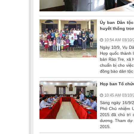
Ủy ban Dân tộc
huyết thống tro
10:54 AM 03/10
Ngày 10/9, Vụ Dâ
Hợp quốc thành l
bản Rào Tre, xã 
chuẩn bị cho việ
đồng bào dân tộc 
Họp ban Tổ chức
10:45 AM 03/10
Sáng ngày 16/9/2
Phó Chủ nhiệm U
2015 đã chủ trì 
dương. Tham dự p
2015.