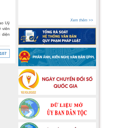
Xem thêm >>
đạo Uỷ
ỷ viên
 diện
107