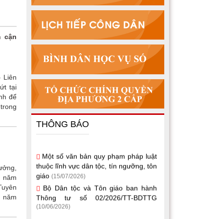
n cận
 Liên
t tại
nh để
trong
THÔNG BÁO
Một số văn bản quy phạm pháp luật
thuộc lĩnh vực dân tộc, tín ngưỡng, tôn
ưởng,
giáo
(15/07/2026)
i năm
Bộ Dân tộc và Tôn giáo ban hành
Tuyên
Thông tư số 02/2026/TT-BDTTG
g năm
(10/06/2026)