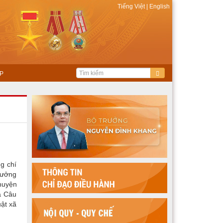
Tiếng Việt
|
English
P
g chí
rưởng
huyện
a Câu
uật xã