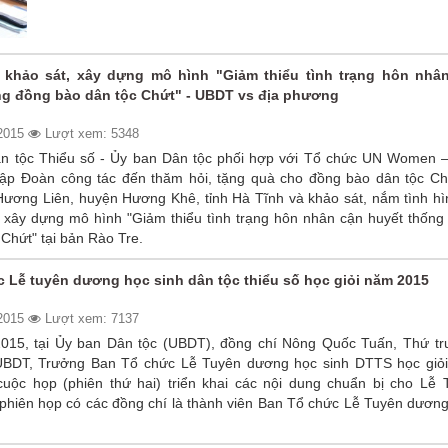
 khảo sát, xây dựng mô hình "Giảm thiểu tình trạng hôn nhâ
ng đồng bào dân tộc Chứt" - UBDT vs địa phương
/2015
Lượt xem: 5348
n tộc Thiểu số - Ủy ban Dân tộc phối hợp với Tổ chức UN Women –
ập Đoàn công tác đến thăm hỏi, tặng quà cho đồng bào dân tộc Chứ
Hương Liên, huyện Hương Khê, tỉnh Hà Tĩnh và khảo sát, nắm tình hì
c xây dựng mô hình "Giảm thiểu tình trạng hôn nhân cận huyết thống 
Chứt" tại bản Rào Tre.
 Lễ tuyên dương học sinh dân tộc thiểu số học giỏi năm 2015
/2015
Lượt xem: 7137
015, tại Ủy ban Dân tộc (UBDT), đồng chí Nông Quốc Tuấn, Thứ tr
BDT, Trưởng Ban Tổ chức Lễ Tuyên dương học sinh DTTS học giỏ
cuộc họp (phiên thứ hai) triển khai các nội dung chuẩn bị cho Lễ 
hiên họp có các đồng chí là thành viên Ban Tổ chức Lễ Tuyên dươn