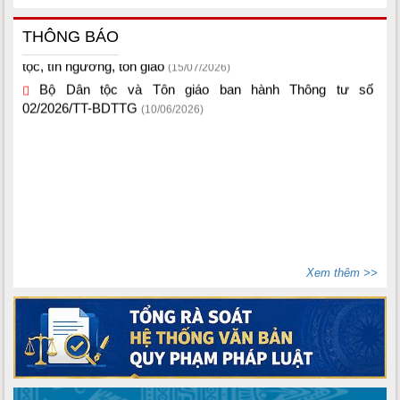
THÔNG BÁO
Một số văn bản quy phạm pháp luật thuộc lĩnh vực dân
tộc, tín ngưỡng, tôn giáo
(15/07/2026)
Bộ Dân tộc và Tôn giáo ban hành Thông tư số
02/2026/TT-BDTTG
(10/06/2026)
Xem thêm >>