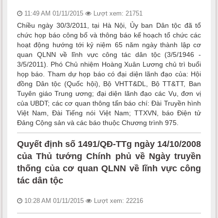
11:49 AM 01/11/2015
Lượt xem: 21751
Chiều ngày 30/3/2011, tại Hà Nội, Ủy ban Dân tộc đã tổ
chức họp báo công bố và thông báo kế hoạch tổ chức các
hoạt động hướng tới kỷ niệm 65 năm ngày thành lập cơ
quan QLNN về lĩnh vực công tác dân tộc (3/5/1946 -
3/5/2011). Phó Chủ nhiệm Hoàng Xuân Lương chủ trì buổi
họp báo. Tham dự họp báo có đại diện lãnh đạo của: Hội
đồng Dân tộc (Quốc hội), Bộ VHTT&DL, Bộ TT&TT, Ban
Tuyên giáo Trung ương; đại diện lãnh đạo các Vụ, đơn vị
của UBDT; các cơ quan thông tấn báo chí: Đài Truyền hình
Việt Nam, Đài Tiếng nói Việt Nam; TTXVN, báo Điện tử
Đảng Cộng sản và các báo thuộc Chương trình 975.
Quyết định số 1491/QĐ-TTg ngày 14/10/2008
của Thủ tướng Chính phủ về Ngày truyền
thống của cơ quan QLNN về lĩnh vực công
tác dân tộc
10:28 AM 01/11/2015
Lượt xem: 22216