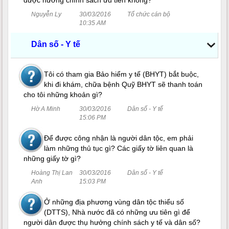
Nguyễn Ly
30/03/2016
Tổ chức cán bộ
10:35 AM
Dân số - Y tế
Tôi có tham gia Bảo hiểm y tế (BHYT) bắt buộc,
khi đi khám, chữa bệnh Quỹ BHYT sẽ thanh toán
cho tôi những khoản gì?
Hờ A Minh
30/03/2016
Dân số - Y tế
15:06 PM
Để được công nhận là người dân tộc, em phải
làm những thủ tục gì? Các giấy tờ liên quan là
những giấy tờ gì?
Hoàng Thị Lan
30/03/2016
Dân số - Y tế
Anh
15:03 PM
Ở những địa phương vùng dân tộc thiểu số
(DTTS), Nhà nước đã có những ưu tiên gì để
người dân được thụ hưởng chính sách y tế và dân số?