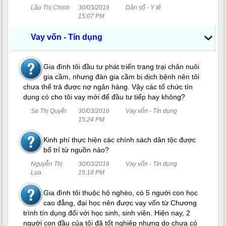
Lầu Thị Chinh
30/03/2016
Dân số - Y tế
15:07 PM
Vay vốn - Tín dụng
Gia đình tôi đầu tư phát triển trang trại chăn nuôi
gia cầm, nhưng đàn gia cầm bị dịch bệnh nên tôi
chưa thể trả được nợ ngân hàng. Vậy các tổ chức tín
dụng có cho tôi vay mới để đầu tư tiếp hay không?
Sa Thị Quyết
30/03/2016
Vay vốn - Tín dụng
15:24 PM
Kinh phí thực hiện các chính sách dân tộc được
bố trí từ nguồn nào?
Nguyễn Thị
30/03/2016
Vay vốn - Tín dụng
Lụa
15:18 PM
Gia đình tôi thuộc hộ nghèo, có 5 người con học
cao đẳng, đại học nên được vay vốn từ Chương
trình tín dụng đối với học sinh, sinh viên. Hiện nay, 2
người con đầu của tôi đã tốt nghiệp nhưng do chưa có