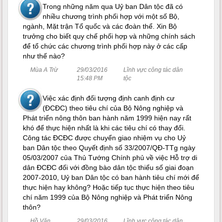
Trong những năm qua Uỷ ban Dân tộc đã có
nhiều chương trình phối hợp với một số Bộ,
ngành, Mặt trận Tổ quốc và các đoàn thể. Xin Bộ
trưởng cho biết quy chế phối hợp và những chính sách
để tổ chức các chương trình phối hợp này ở các cấp
như thế nào?
Mùa A Trừ
29/03/2016
Lĩnh vực công tác dân
15:48 PM
tộc
Việc xác định đối tượng định canh định cư
(ĐCĐC) theo tiêu chí của Bộ Nông nghiệp và
Phát triển nông thôn ban hành năm 1999 hiện nay rất
khó để thực hiện nhất là khi các tiêu chí có thay đổi.
Công tác ĐCĐC được chuyển giao nhiệm vụ cho Uỷ
ban Dân tộc theo Quyết định số 33/2007/QĐ-TTg ngày
05/03/2007 của Thủ Tướng Chính phủ về việc Hỗ trợ di
dân ĐCĐC đối với đồng bào dân tộc thiểu số giai đoạn
2007-2010, Uỷ ban Dân tộc có ban hành tiêu chí mới để
thực hiện hay không? Hoặc tiếp tục thực hiện theo tiêu
chí năm 1999 của Bộ Nông nghiệp và Phát triển Nông
thôn?
Hồ Văn
29/03/2016
Lĩnh vực công tác dân