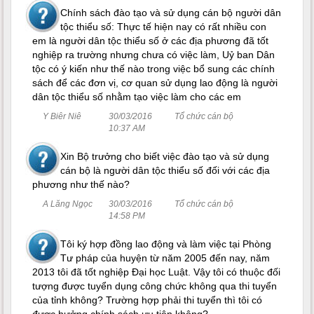
Chính sách đào tạo và sử dụng cán bộ người dân
tộc thiểu số: Thực tế hiện nay có rất nhiều con
em là người dân tộc thiểu số ở các địa phương đã tốt
nghiệp ra trường nhưng chưa có việc làm, Uỷ ban Dân
tộc có ý kiến như thế nào trong việc bổ sung các chính
sách để các đơn vị, cơ quan sử dụng lao động là người
dân tộc thiểu số nhằm tạo việc làm cho các em
Y Biêr Niê
30/03/2016
Tổ chức cán bộ
10:37 AM
Xin Bộ trưởng cho biết việc đào tạo và sử dụng
cán bộ là người dân tộc thiểu số đối với các địa
phương như thế nào?
A Lăng Ngọc
30/03/2016
Tổ chức cán bộ
14:58 PM
Tôi ký hợp đồng lao động và làm việc tại Phòng
Tư pháp của huyện từ năm 2005 đến nay, năm
2013 tôi đã tốt nghiệp Đại học Luật. Vậy tôi có thuộc đối
tượng được tuyển dụng công chức không qua thi tuyển
của tỉnh không? Trường hợp phải thi tuyển thì tôi có
được hưởng chính sách ưu tiên không?