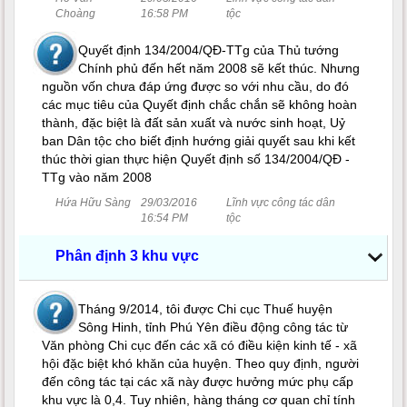
Choàng
16:58 PM
tộc
Quyết định 134/2004/QĐ-TTg của Thủ tướng
Chính phủ đến hết năm 2008 sẽ kết thúc. Nhưng
nguồn vốn chưa đáp ứng được so với nhu cầu, do đó
các mục tiêu của Quyết định chắc chắn sẽ không hoàn
thành, đặc biệt là đất sản xuất và nước sinh hoạt, Uỷ
ban Dân tộc cho biết định hướng giải quyết sau khi kết
thúc thời gian thực hiện Quyết định số 134/2004/QĐ -
TTg vào năm 2008
Hứa Hữu Sàng
29/03/2016
Lĩnh vực công tác dân
16:54 PM
tộc
Phân định 3 khu vực
Tháng 9/2014, tôi được Chi cục Thuế huyện
Sông Hinh, tỉnh Phú Yên điều động công tác từ
Văn phòng Chi cục đến các xã có điều kiện kinh tế - xã
hội đặc biệt khó khăn của huyện. Theo quy định, người
đến công tác tại các xã này được hưởng mức phụ cấp
khu vực là 0,4. Tuy nhiên, hàng tháng cơ quan chỉ tính