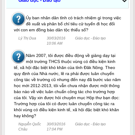
Giáo dục - Đào tạo
Ủy ban nhân dân tỉnh có trách nhiệm gì trong việc
đề xuất và phân bổ chỉ tiêu cử tuyển đi học đối
với con em đồng bào dân tộc thiểu số?
Lý Thị Dua
30/03/2016
Giáo dục - Đào tạo
10:06 AM
Năm 2007, tôi được điều động về giảng dạy tại
một trường THCS thuộc vùng có điều kiện kinh
tế, xã hội đặc biệt khó khăn của tỉnh Đăk Nông. Theo
quy định của Nhà nước, lẽ ra phải được luân chuyển
công tác về trường cũ nhưng đến nay đã bước vào năm
học mới 2012-2013, tôi vẫn chưa nhận được một thông
báo nào về việc luân chuẩn công tác cho trường hợp
của tôi. Vậy xin được hỏi chuyên mục Hộp thư bạn đọc:
Trường hợp của tôi có được luân chuyển công tác ra
khỏi vùng có điều kiện kinh tế, xã hội đặc biệt khó khăn
hay không?
Nguyễn Quốc
30/03/2016
Giáo dục - Đào tạo
Châu
17:04 PM