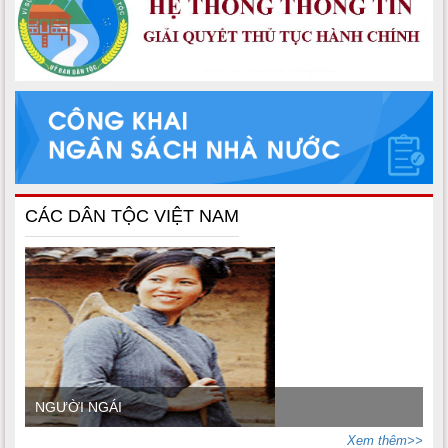
CÁC DÂN TỘC VIỆT NAM
NGƯỜI NGÁI
Xem thêm>>