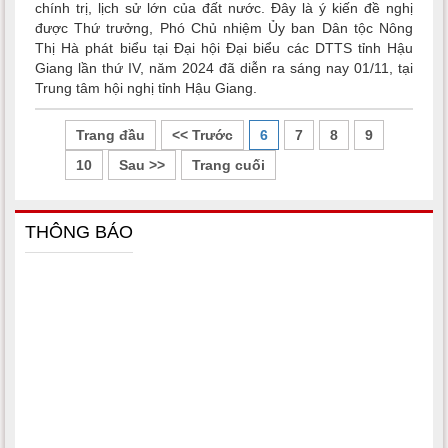
chính trị, lịch sử lớn của đất nước. Đây là ý kiến đề nghị
được Thứ trưởng, Phó Chủ nhiệm Ủy ban Dân tộc Nông
Thị Hà phát biểu tại Đại hội Đại biểu các DTTS tỉnh Hậu
Giang lần thứ IV, năm 2024 đã diễn ra sáng nay 01/11, tại
Trung tâm hội nghị tỉnh Hậu Giang.
Trang đầu
<< Trước
6
7
8
9
10
Sau >>
Trang cuối
THÔNG BÁO
Một số văn bản quy phạm pháp luật thuộc lĩnh vực dân