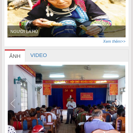
NGƯỜI LA HỦ
Xem thêm>>
VIDEO
ẢNH