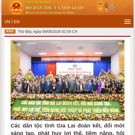
|
VN
EN
Tog
navi
Thứ Bảy, ngày 08/08/2026 02:58 CH
Các dân tộc tỉnh Gia Lai đoàn kết, đổi mới
sáng tạo, phát huy lợi thế, tiềm năng, hội