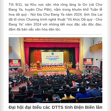
Tối 9/11, tại Khu vực sân nhà rông làng Ia Gri (xã Chư
Đang Ya, huyện Chư Păh), nằm trong khuôn khổ Tuần lễ
hoa dã quỳ - Núi lửa Chư Đang Ya năm 2024, tỉnh Gia Lai
đã tổ chức Chương trình nghệ thuật “Vũ khúc Dã quỳ - Chư
Đang Ya” năm 2024 với những tiết mục đặc sắc độc đáo,
đậm đà bản sắc văn hóa dân tộc.
Đại hội đại biểu các DTTS tỉnh Điện Biên lần